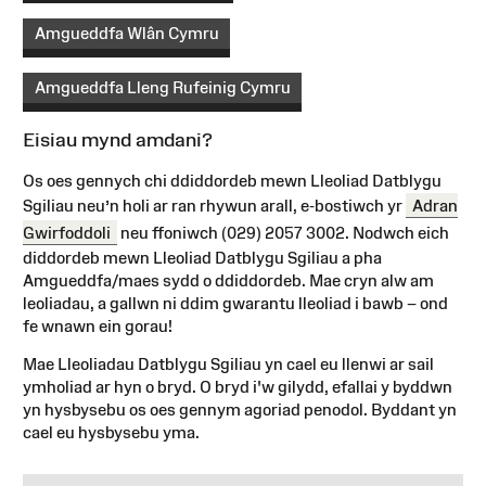
Amgueddfa Wlân Cymru
Amgueddfa Lleng Rufeinig Cymru
Eisiau mynd amdani?
Os oes gennych chi ddiddordeb mewn Lleoliad Datblygu
Sgiliau neu’n holi ar ran rhywun arall, e-bostiwch yr
Adran
Gwirfoddoli
neu ffoniwch (029) 2057 3002. Nodwch eich
diddordeb mewn Lleoliad Datblygu Sgiliau a pha
Amgueddfa/maes sydd o ddiddordeb. Mae cryn alw am
leoliadau, a gallwn ni ddim gwarantu lleoliad i bawb – ond
fe wnawn ein gorau!
Mae Lleoliadau Datblygu Sgiliau yn cael eu llenwi ar sail
ymholiad ar hyn o bryd. O bryd i'w gilydd, efallai y byddwn
yn hysbysebu os oes gennym agoriad penodol. Byddant yn
cael eu hysbysebu yma.