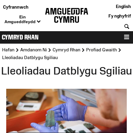
English
Cyfrannwch
Fy nghyfrif
Ein
Amgueddfeydd
C
CYMRYD RHAN
D
>
>
>
>
Hafan
Amdanom Ni
Cymryd Rhan
Profiad Gwaith
Lleoliadau Datblygu Sgiliau
Lleoliadau Datblygu Sgiliau