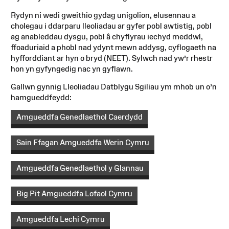
Rydyn ni wedi gweithio gydag unigolion, elusennau a
cholegau i ddarparu lleoliadau ar gyfer pobl awtistig, pobl
ag anableddau dysgu, pobl â chyflyrau iechyd meddwl,
ffoaduriaid a phobl nad ydynt mewn addysg, cyflogaeth na
hyfforddiant ar hyn o bryd (NEET). Sylwch nad yw’r rhestr
hon yn gyfyngedig nac yn gyflawn.
Gallwn gynnig Lleoliadau Datblygu Sgiliau ym mhob un o’n
hamgueddfeydd:
Amgueddfa Genedlaethol Caerdydd
Sain Ffagan Amgueddfa Werin Cymru
Amgueddfa Genedlaethol y Glannau
Big Pit Amgueddfa Lofaol Cymru
Amgueddfa Lechi Cymru