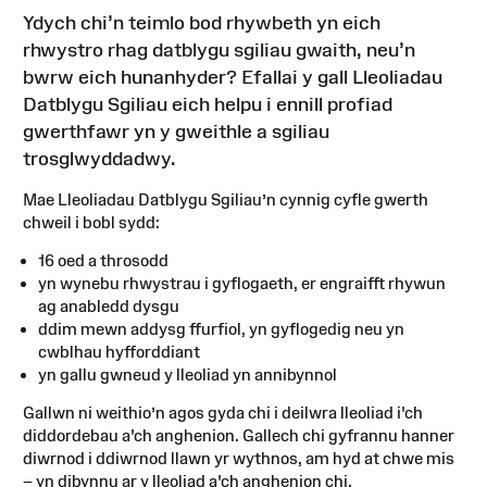
Ydych chi’n teimlo bod rhywbeth yn eich
rhwystro rhag datblygu sgiliau gwaith, neu’n
bwrw eich hunanhyder? Efallai y gall Lleoliadau
Datblygu Sgiliau eich helpu i ennill profiad
gwerthfawr yn y gweithle a sgiliau
trosglwyddadwy.
Mae Lleoliadau Datblygu Sgiliau’n cynnig cyfle gwerth
chweil i bobl sydd:
16 oed a throsodd
yn wynebu rhwystrau i gyflogaeth, er engraifft rhywun
ag anabledd dysgu
ddim mewn addysg ffurfiol, yn gyflogedig neu yn
cwblhau hyfforddiant
yn gallu gwneud y lleoliad yn annibynnol
Gallwn ni weithio’n agos gyda chi i deilwra lleoliad i'ch
diddordebau a'ch anghenion. Gallech chi gyfrannu hanner
diwrnod i ddiwrnod llawn yr wythnos, am hyd at chwe mis
– yn dibynnu ar y lleoliad a'ch anghenion chi.