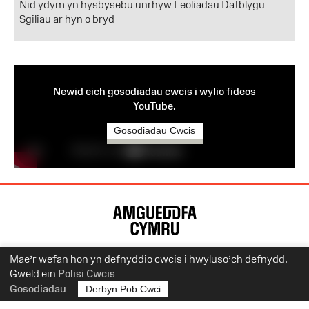
Nid ydym yn hysbysebu unrhyw Leoliadau Datblygu
Sgiliau ar hyn o bryd
Newid eich gosodiadau cwcis i wylio fideos
YouTube.
Gosodiadau Cwcis
Map
o'r
Wefan
Mae’r wefan hon yn defnyddio cwcis i hwyluso’ch defnydd.
Gweld ein
Polisi Cwcis
+
Amgueddfa Cymru
Gosodiadau
Derbyn Pob Cwci