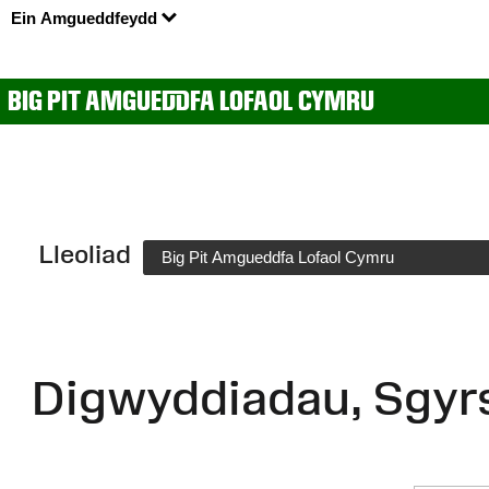
Ein Amgueddfeydd
BIG PIT AMGUEDDFA LOFAOL CYMRU
Lleoliad
Big Pit Amgueddfa Lofaol Cymru
Digwyddiadau, Sgyr