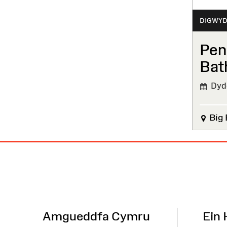
DIGWYD
Pen
Bath
Dydd
Big 
Map
o'r
Wefan
Amgueddfa Cymru
Ein