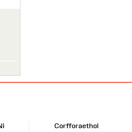
Ni
Corfforaethol