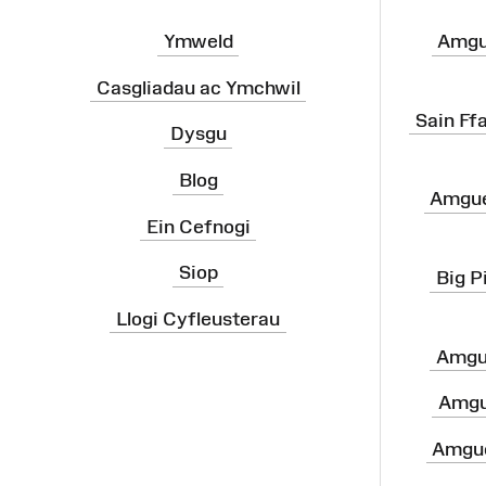
Ymweld
Amgu
Casgliadau ac Ymchwil
Sain Ff
Dysgu
Blog
Amgue
Ein Cefnogi
Siop
Big P
Llogi Cyfleusterau
Amgu
Amgu
Amgue