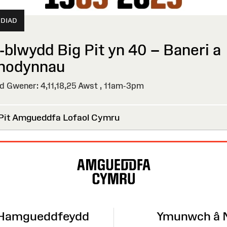
DIAD
-blwydd Big Pit yn 40 – Baneri a
odynnau⁠ ⁠
 Gwener: 4,11,18,25 Awst ,
11am-3pm
Pit Amgueddfa Lofaol Cymru
 Hamgueddfeydd
Ymunwch â 