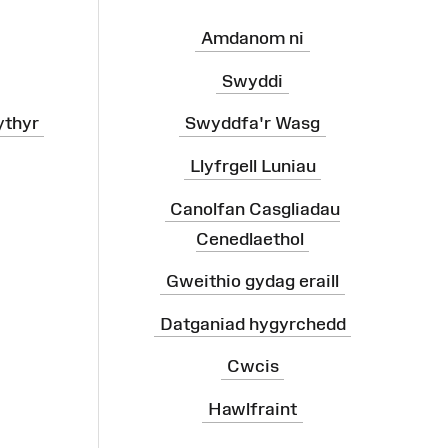
Amdanom ni
Swyddi
ythyr
Swyddfa'r Wasg
Llyfrgell Luniau
Canolfan Casgliadau
Cenedlaethol
Gweithio gydag eraill
Datganiad hygyrchedd
Cwcis
Hawlfraint