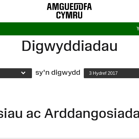
Digwyddiadau
sy'n digwydd
3 Hydref 2017
siau ac Arddangosiad