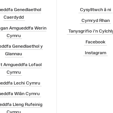
eddfa Genedlaethol
Cysylltwch â ni
Caerdydd
Cymryd Rhan
agan Amgueddfa Werin
Tanysgrifio i'n Cylchl
Cymru
Facebook
ddfa Genedlaethol y
Instagram
Glannau
it Amgueddfa Lofaol
Cymru
eddfa Lechi Cymru
eddfa Wlân Cymru
ddfa Lleng Rufeinig
Cymru