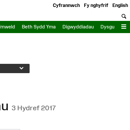
Cyfrannwch
Fy nghyfrif
English
C
Ymweld
Beth Sydd Yma
Digwyddiadau
Dysgu
D
au
3 Hydref 2017