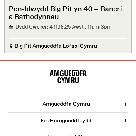
Pen-blwydd Big Pit yn 40 – Baneri
a Bathodynnau⁠ ⁠
Dydd Gwener: 4,11,18,25 Awst ,
11am-3pm
Big Pit Amgueddfa Lofaol Cymru
Map
o'r
Wefan
+
Amgueddfa Cymru
+
Ein Hamgueddfeydd