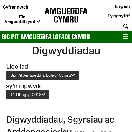
English
Cyfrannwch
Fy nghyfrif
Ein
Amgueddfeydd
C
BIG PIT AMGUEDDFA LOFAOL CYMRU
D
Digwyddiadau
Lleoliad
Big Pit Amgueddfa Lofaol Cymru
sy'n digwydd
11 Rhagfyr 2018
Digwyddiadau, Sgyrsiau ac
Arddangosiadau