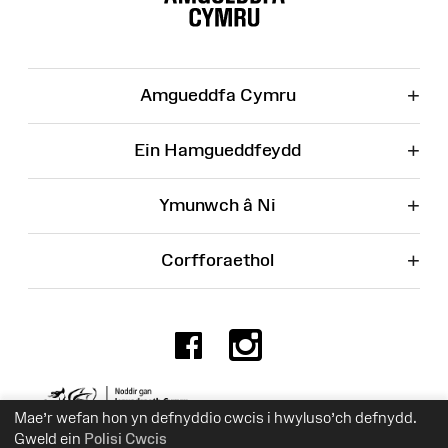
Wefan
+
Amgueddfa Cymru
+
Ein Hamgueddfeydd
+
Ymunwch â Ni
+
Corfforaethol
Facebook
Instagr
Rhif Elusen 525774
Mae’r wefan hon yn defnyddio cwcis i hwyluso’ch defnydd.
Gweld ein
Polisi Cwcis