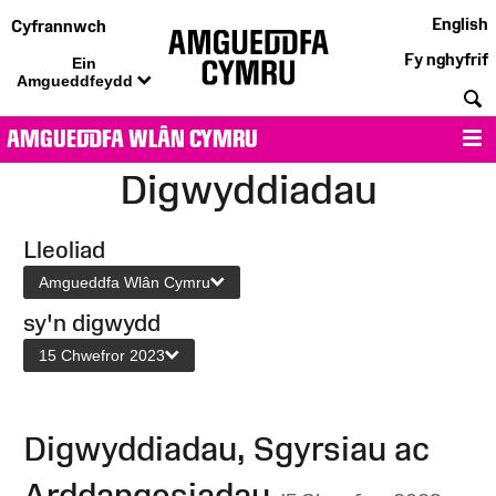
English
Cyfrannwch
Fy nghyfrif
Ein
Amgueddfeydd
C
AMGUEDDFA WLÂN CYMRU
D
Digwyddiadau
Lleoliad
Amgueddfa Wlân Cymru
sy'n digwydd
15 Chwefror 2023
Digwyddiadau, Sgyrsiau ac
Arddangosiadau