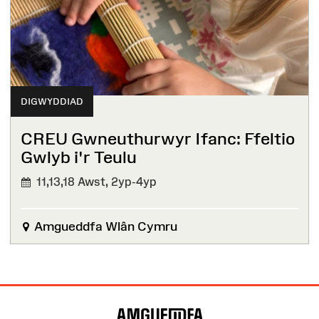
DIGWYDDIAD
CREU Gwneuthurwyr Ifanc: Ffeltio
Gwlyb i'r Teulu
11,13,18 Awst,
2yp-4yp
Amgueddfa Wlân Cymru
Map
o'r