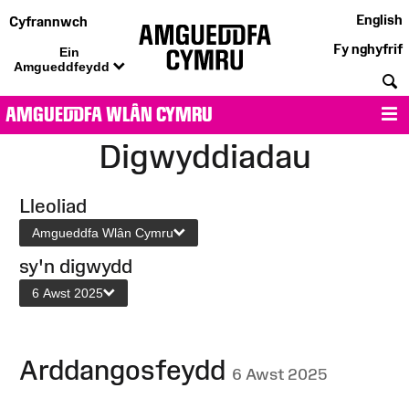
English
Cyfrannwch
Fy nghyfrif
Ein
Amgueddfeydd
C
AMGUEDDFA WLÂN CYMRU
D
Digwyddiadau
Lleoliad
Amgueddfa Wlân Cymru
sy'n digwydd
6 Awst 2025
Arddangosfeydd
6 Awst 2025