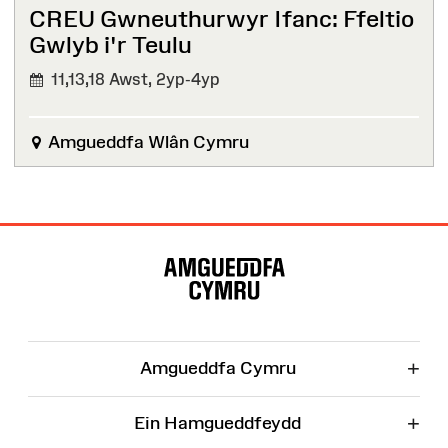
CREU Gwneuthurwyr Ifanc: Ffeltio
Gwlyb i'r Teulu
11,13,18 Awst,
2yp-4yp
Amgueddfa Wlân Cymru
Map
o'r
Wefan
+
Amgueddfa Cymru
+
Ein Hamgueddfeydd