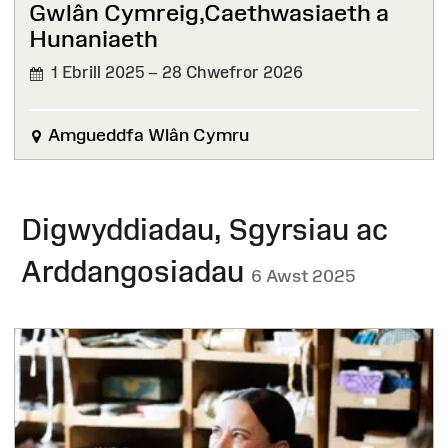
Gwlân Cymreig,Caethwasiaeth a
Hunaniaeth
1 Ebrill 2025 – 28 Chwefror 2026
WEDI'I
ORFFEN
Amgueddfa Wlân Cymru
Digwyddiadau, Sgyrsiau ac
Arddangosiadau
6 Awst 2025