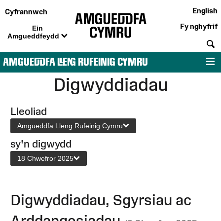
English
Cyfrannwch
Fy nghyfrif
Ein
Amgueddfeydd
C
AMGUEDDFA LLENG RUFEINIG CYMRU
D
Digwyddiadau
Lleoliad
Amgueddfa Lleng Rufeinig Cymru
sy'n digwydd
18 Chwefror 2025
Digwyddiadau, Sgyrsiau ac
Arddangosiadau