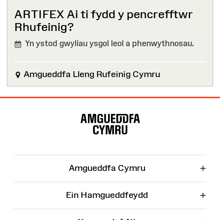
ARTIFEX Ai ti fydd y pencrefftwr
Rhufeinig?
Yn ystod gwyliau ysgol leol a phenwythnosau.
Amgueddfa Lleng Rufeinig Cymru
Map
o'r
Wefan
+
Amgueddfa Cymru
+
Ein Hamgueddfeydd