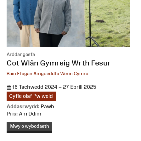
Arddangosfa
:
Cot Wlân Gymreig Wrth Fesur
Sain Ffagan Amgueddfa Werin Cymru
16 Tachwedd 2024 – 27 Ebrill 2025
Cyfle olaf i'w weld
Addasrwydd:
Pawb
Pris:
Am Ddim
Mwy o wybodaeth