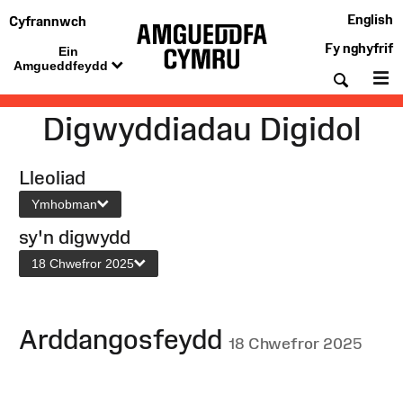
English
Cyfrannwch
Fy nghyfrif
Ein
Amgueddfeydd
Chwil
De
Digwyddiadau Digidol
Lleoliad
Ymhobman
sy'n digwydd
18 Chwefror 2025
Arddangosfeydd
18 Chwefror 2025