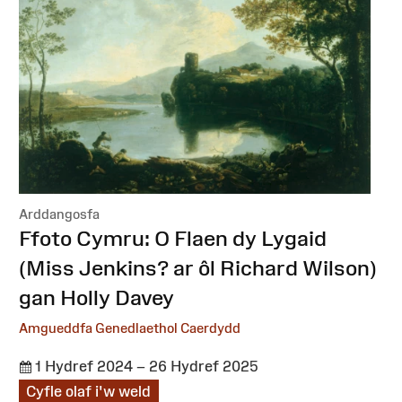
Arddangosfa
:
Ffoto Cymru: O Flaen dy Lygaid
(Miss Jenkins? ⁠ar ôl Richard Wilson)
gan Holly Davey
Amgueddfa Genedlaethol Caerdydd
1 Hydref 2024 – 26 Hydref 2025
Cyfle olaf i'w weld