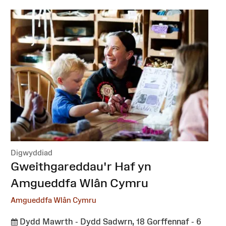
Digwyddiad
:
Gweithgareddau'r Haf yn
Amgueddfa Wlân Cymru
Amgueddfa Wlân Cymru
Dydd Mawrth - Dydd Sadwrn, 18 Gorffennaf - 6