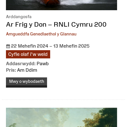
Arddangosfa
:
Ar Frig y Don – RNLI Cymru 200
Amgueddfa Genedlaethol y Glannau
22 Mehefin 2024 – 13 Mehefin 2025
Cyfle olaf i'w weld
Addasrwydd:
Pawb
Pris:
Am Ddim
Mwy o wybodaeth