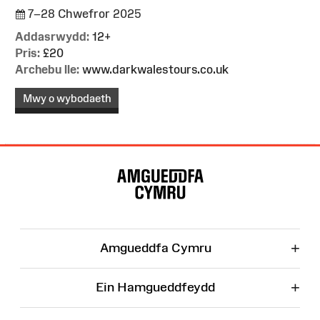
7–28 Chwefror 2025
Addasrwydd:
12+
Pris:
£20
Archebu lle:
www.darkwalestours.co.uk
Mwy o wybodaeth
Map
o'r
Wefan
+
Amgueddfa Cymru
+
Ein Hamgueddfeydd