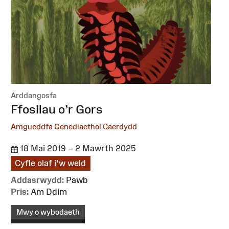
Arddangosfa
:
Ffosilau o’r Gors
Amgueddfa Genedlaethol Caerdydd
18 Mai 2019 – 2 Mawrth 2025
Cyfle olaf i'w weld
Addasrwydd:
Pawb
Pris:
Am Ddim
Mwy o wybodaeth