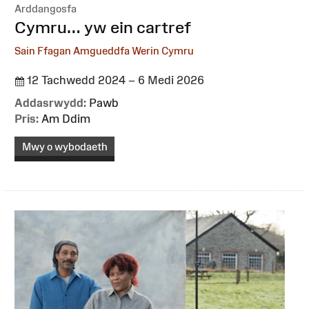
Arddangosfa
:
Cymru… yw ein cartref
Sain Ffagan Amgueddfa Werin Cymru
12 Tachwedd 2024 – 6 Medi 2026
Addasrwydd:
Pawb
Pris:
Am Ddim
Mwy o wybodaeth