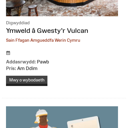
Digwyddiad
:
Ymweld â Gwesty’r Vulcan
Sain Ffagan Amgueddfa Werin Cymru
Addasrwydd:
Pawb
Pris:
Am Ddim
Mwy o wybodaeth