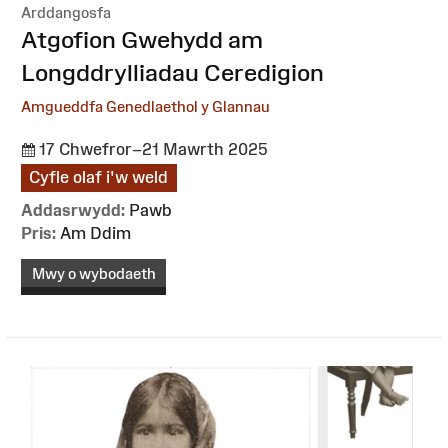
Arddangosfa
:
Atgofion Gwehydd am
Longddrylliadau Ceredigion
Amgueddfa Genedlaethol y Glannau
17 Chwefror–21 Mawrth 2025
Cyfle olaf i'w weld
Addasrwydd:
Pawb
Pris:
Am Ddim
Mwy o wybodaeth