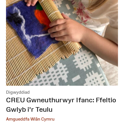
Digwyddiad
:
CREU Gwneuthurwyr Ifanc: Ffeltio
Gwlyb i'r Teulu
Amgueddfa Wlân Cymru