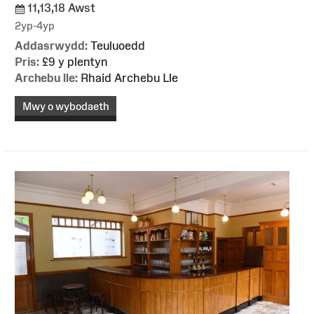
11,13,18 Awst
2yp-4yp
Addasrwydd:
Teuluoedd
Pris:
£9 y plentyn
Archebu lle:
Rhaid Archebu Lle
Mwy o wybodaeth