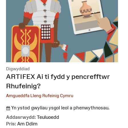
Digwyddiad
:
ARTIFEX Ai ti fydd y pencrefftwr
Rhufeinig?
Amgueddfa Lleng Rufeinig Cymru
Yn ystod gwyliau ysgol leol a phenwythnosau.
Addasrwydd:
Teuluoedd
Pris:
Am Ddim