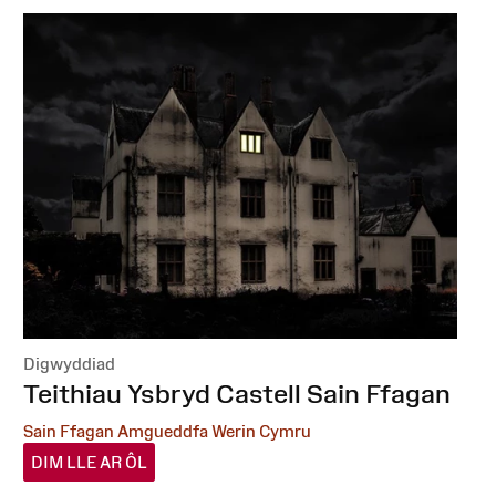
Digwyddiad
:
Teithiau Ysbryd Castell Sain Ffagan
Sain Ffagan Amgueddfa Werin Cymru
DIM LLE AR ÔL