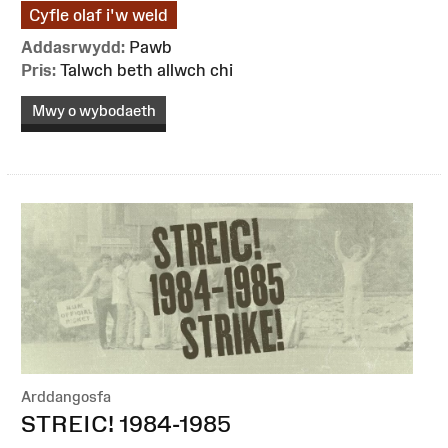
Cyfle olaf i'w weld
Addasrwydd:
Pawb
Pris:
Talwch beth allwch chi
Mwy o wybodaeth
Arddangosfa
:
STREIC! 1984-1985