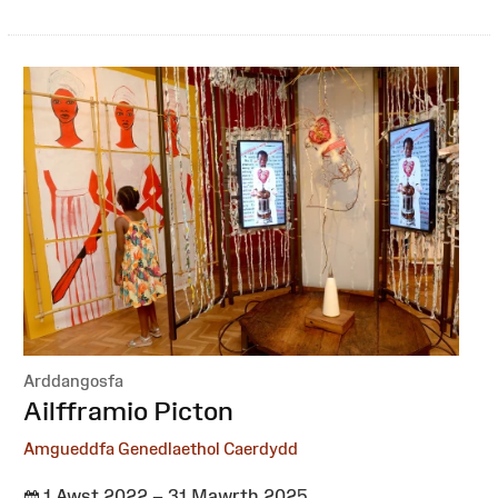
Arddangosfa
:
Ailfframio Picton
Amgueddfa Genedlaethol Caerdydd
1 Awst 2022 – 31 Mawrth 2025