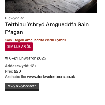
Digwyddiad
:
Teithiau Ysbryd Amgueddfa Sain
Ffagan
Sain Ffagan Amgueddfa Werin Cymru
DIM LLE AR ÔL
6–21 Chwefror 2025
Addasrwydd:
12+
Pris:
£20
Archebu lle:
www.darkwalestours.co.uk
Mwy o wybodaeth