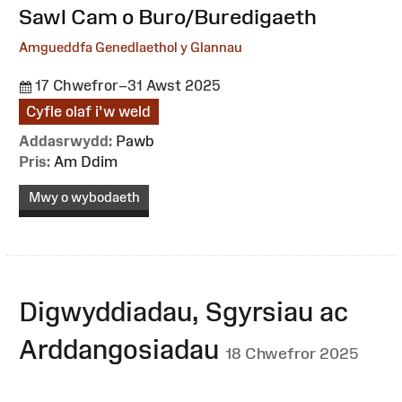
:
Sawl Cam o Buro/Buredigaeth
Amgueddfa Genedlaethol y Glannau
17 Chwefror–31 Awst 2025
Cyfle olaf i'w weld
Addasrwydd:
Pawb
Pris:
Am Ddim
Mwy o wybodaeth
Digwyddiadau, Sgyrsiau ac
Arddangosiadau
18 Chwefror 2025