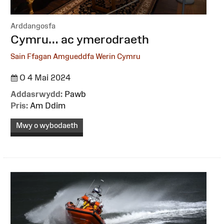
Arddangosfa
:
Cymru… ac ymerodraeth
Sain Ffagan Amgueddfa Werin Cymru
O 4 Mai 2024
Addasrwydd:
Pawb
Pris:
Am Ddim
Mwy o wybodaeth