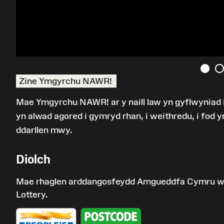
Zine Ymgyrchu NAWR!
Mae Ymgyrchu NAWR! ar y naill law yn gyflwyniad 
yn alwad agored i gymryd rhan, i weithredu, i fod 
ddarllen mwy.
Diolch
Mae rhaglen arddangosfeydd Amgueddfa Cymru wedi
Lottery.