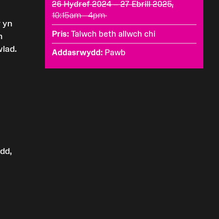
26 Hydref 2024 – 27 Ebrill 2025,
10:15am - 4pm
 yn
Pris
Talwch beth allwch chi
n
wlad.
Addasrwydd
Pawb
dd,