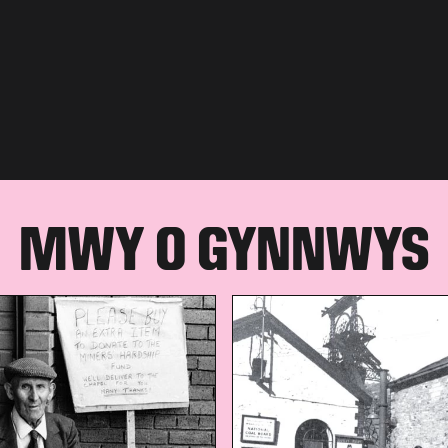
MWY O GYNNWYS