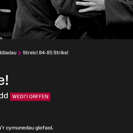
ddiadau
Streic! 84-85 Strike!
e!
dd
WEDI'I ORFFEN
’r cymunedau glofaol.