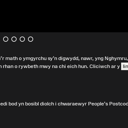
i’r math o ymgyrchu sy’n digwydd, nawr, yng Nghymru,
yn rhan o rywbeth mwy na chi eich hun. Cliciwch ar y
li
 bod yn bosibl diolch i chwaraewyr People’s Postco