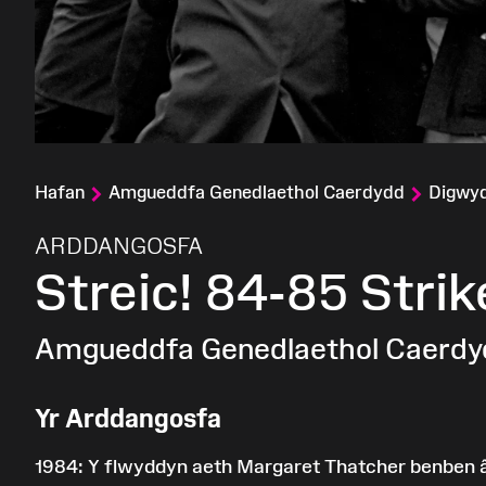
Hafan
Amgueddfa Genedlaethol Caerdydd
Digwy
:
ARDDANGOSFA
Streic! 84-85 Strik
Amgueddfa Genedlaethol Caerdy
Yr Arddangosfa
1984: Y flwyddyn aeth Margaret Thatcher benben â