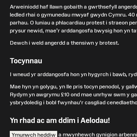
Arweiniodd haf llawn gobaith a gwrthsefyll angerddol
ledled rhai o gymunedau mwyaf gwydn Cymru. 40 m
parhau. O luniau a phlacardiau protest i straeon p
prysur newid, mae’r arddangosfa bwysig hon yn tafl
Dewch i weld angerdd a thensiwn y brotest.
Tocynnau
I wneud yr arddangosfa hon yn hygyrch i bawb, rydy
Mae hyn yn golygu, yn lle pris tocyn penodol, y ga
Rydym yn awgrymu £10 ond mae unrhyw swm y gallwc
ysbrydoledig i bobl fwynhau'r casgliad cenedlaetho
Yn rhad ac am ddim i Aelodau!
Ymunwch heddiw
a mwynhewch gynigion arbenni