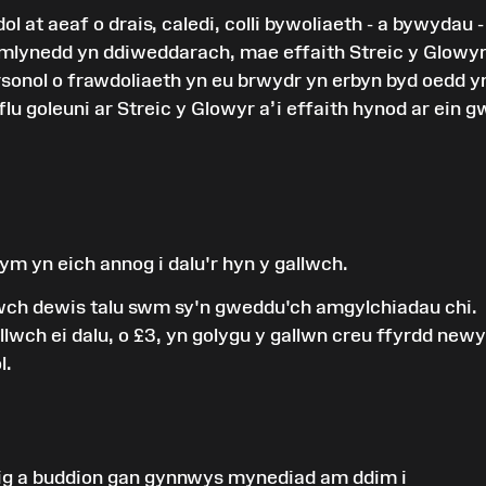
 at aeaf o drais, caledi, colli bywoliaeth - a bywydau -
lynedd yn ddiweddarach, mae effaith Streic y Glowyr
ersonol o frawdoliaeth yn eu brwydr yn erbyn byd oedd y
u goleuni ar Streic y Glowyr a’i effaith hynod ar ein g
m yn eich annog i dalu'r hyn y gallwch.
llwch dewis talu swm sy'n gweddu'ch amgylchiadau chi.
h ei dalu, o £3, yn golygu y gallwn creu ffyrdd newy
l.
g a buddion gan gynnwys mynediad am ddim i