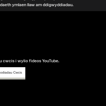
odaeth ymlaen llaw am ddigwyddiadau.
 cwcis i wylio fideos YouTube.
odiadau Cwcis