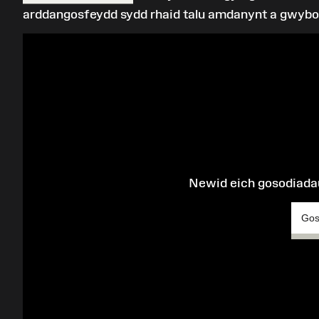
arddangosfeydd sydd rhaid talu amdanynt a gwyb
Newid eich gosodiadau
Gos