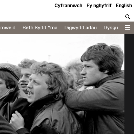
Cyfrannwch
Fy nghyfrif
English
C
Ymweld
Beth Sydd Yma
Digwyddiadau
Dysgu
D