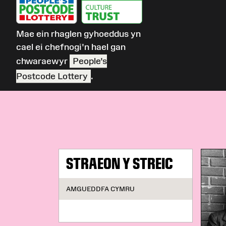
Mae ein rhaglen gyhoeddus yn
cael ei chefnogi'n hael gan
chwaraewyr
People's
Postcode Lottery
.
STRAEON Y STREIC
AMGUEDDFA CYMRU