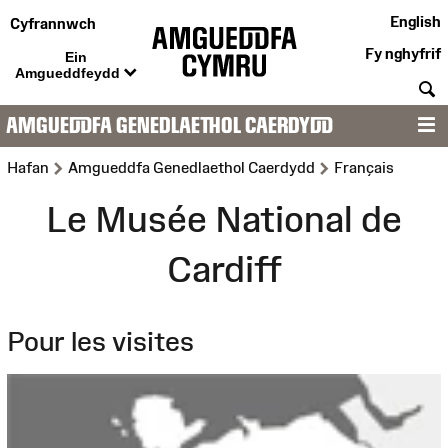
English
Cyfrannwch
Fy nghyfrif
Ein
Amgueddfeydd
C
AMGUEDDFA GENEDLAETHOL CAERDYDD
D
>
>
Hafan
Amgueddfa Genedlaethol Caerdydd
Français
Le Musée National de
Cardiff
Pour les visites