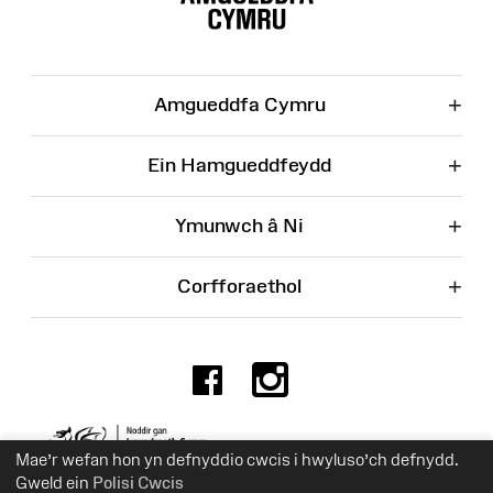
Wefan
+
Amgueddfa Cymru
+
Ein Hamgueddfeydd
+
Ymunwch â Ni
+
Corfforaethol
Facebook
Instagr
Rhif Elusen 525774
Mae’r wefan hon yn defnyddio cwcis i hwyluso’ch defnydd.
Gweld ein
Polisi Cwcis