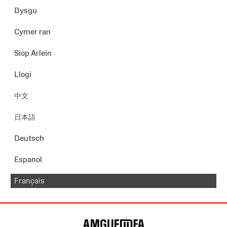
Dysgu
Cymer ran
Siop Arlein
Llogi
中文
日本語
Deutsch
Espanol
Français
Map
o'r