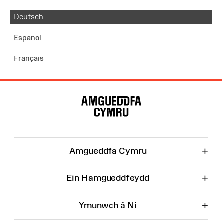
Deutsch
Espanol
Français
Map
o'r
Wefan
+
Amgueddfa Cymru
+
Ein Hamgueddfeydd
+
Ymunwch â Ni