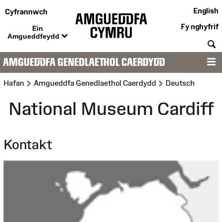
English
Cyfrannwch
Fy nghyfrif
Ein
Amgueddfeydd
C
AMGUEDDFA GENEDLAETHOL CAERDYDD
D
>
>
Hafan
Amgueddfa Genedlaethol Caerdydd
Deutsch
National Museum Cardiff
Kontakt