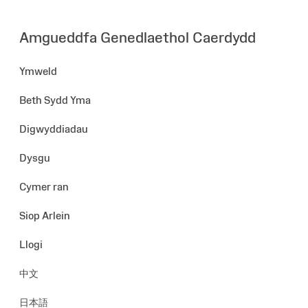
Amgueddfa Genedlaethol Caerdydd
Ymweld
Beth Sydd Yma
Digwyddiadau
Dysgu
Cymer ran
Siop Arlein
Llogi
中文
日本語