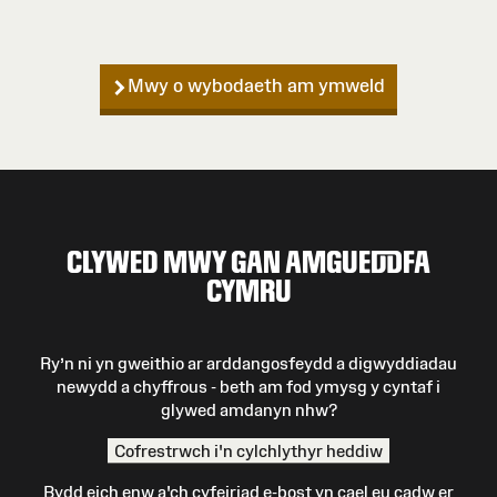
Mwy o wybodaeth am ymweld
CLYWED MWY GAN AMGUEDDFA
CYMRU
Ry’n ni yn gweithio ar arddangosfeydd a digwyddiadau
newydd a chyffrous - beth am fod ymysg y cyntaf i
glywed amdanyn nhw?
Cofrestrwch i'n cylchlythyr heddiw
Bydd eich enw a'ch cyfeiriad e-bost yn cael eu cadw er