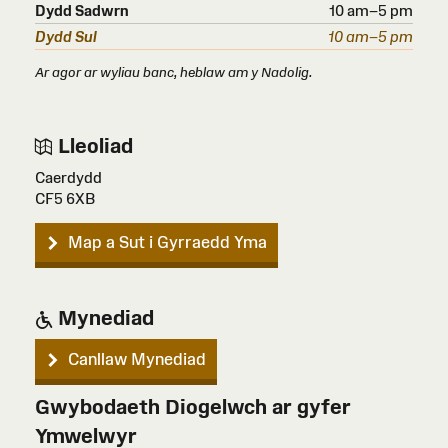
Dydd Sadwrn
10 am–5 pm
Dydd Sul
10 am–5 pm
Ar agor ar wyliau banc, heblaw am y Nadolig.
Lleoliad
Caerdydd
CF5 6XB
Map a Sut i Gyrraedd Yma
Mynediad
Canllaw Mynediad
Gwybodaeth Diogelwch ar gyfer
Ymwelwyr