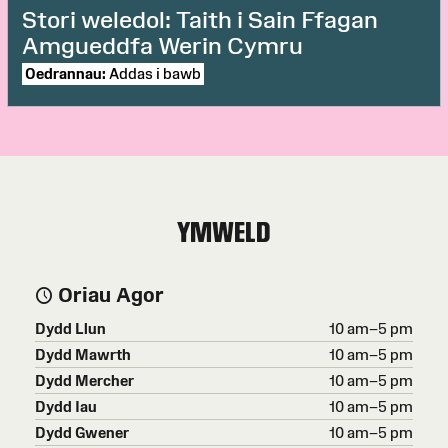
Stori weledol: Taith i Sain Ffagan
Amgueddfa Werin Cymru
Oedrannau:
Addas i bawb
YMWELD
Oriau Agor
Dydd Llun
10 am–5 pm
Dydd Mawrth
10 am–5 pm
Dydd Mercher
10 am–5 pm
Dydd Iau
10 am–5 pm
Dydd Gwener
10 am–5 pm