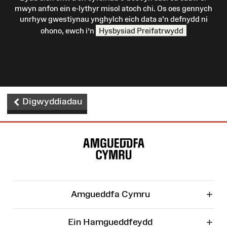
mwyn anfon ein e-lythyr misol atoch chi. Os oes gennych
unrhyw gwestiynau ynghylch eich data a'n defnydd ni
ohono, ewch i’n
Hysbysiad Preifatrwydd
Digwyddiadau
Map
o'r
Wefan
+
Amgueddfa Cymru
+
Ein Hamgueddfeydd