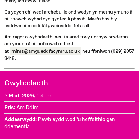
manylion cyswllt isod.
Os ydych chi wedi archebu lle ond wedyn yn methu ymuno â
ni, rhowch wybod cyn gynted â phosib. Mae'n bosib y
byddwn ni'n codi tâl gweinyddol fel arall.
Am ragor o wybodaeth, neu i siarad trwy unrhyw bryderon
am ymuno â ni, anfonwch e-bost
at
mims@amgueddfacymru.ac.uk
neu ffoniwch (029) 2057
3418.
Gwybodaeth
2 Medi 2026,
1-4pm
Pris
Am Ddim
Addasrwydd
Pawb sydd wedi’u heffeithio gan
ddementia