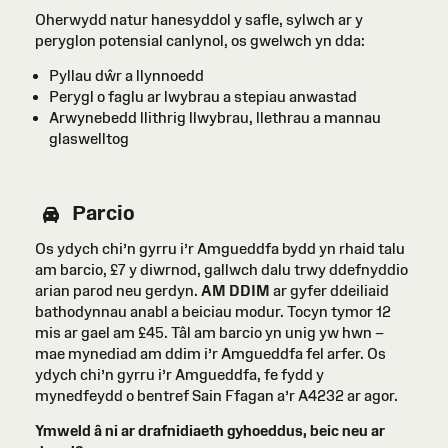
Oherwydd natur hanesyddol y safle, sylwch ar y
peryglon potensial canlynol, os gwelwch yn dda:
Pyllau dŵr a llynnoedd
Perygl o faglu ar lwybrau a stepiau anwastad
Arwynebedd llithrig llwybrau, llethrau a mannau
glaswelltog
Parcio
Os ydych chi’n gyrru i’r Amgueddfa bydd yn rhaid talu
am barcio, £7 y diwrnod, gallwch dalu trwy ddefnyddio
arian parod neu gerdyn.
AM DDIM
ar gyfer ddeiliaid
bathodynnau anabl a beiciau modur. Tocyn tymor 12
mis ar gael am £45. Tâl am barcio yn unig yw hwn –
mae mynediad am ddim i’r Amgueddfa fel arfer. Os
ydych chi’n gyrru i’r Amgueddfa, fe fydd y
mynedfeydd o bentref Sain Ffagan a’r A4232 ar agor.
Ymweld â ni ar drafnidiaeth gyhoeddus, beic neu ar