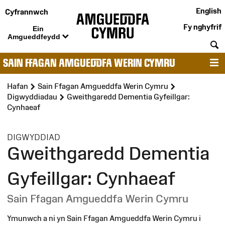
English
Cyfrannwch
Fy nghyfrif
Ein
Amgueddfeydd
C
SAIN FFAGAN AMGUEDDFA WERIN CYMRU
D
Hafan
Sain Ffagan Amgueddfa Werin Cymru
Digwyddiadau
Gweithgaredd Dementia Gyfeillgar:
Cynhaeaf
:
DIGWYDDIAD
Gweithgaredd Dementia
Gyfeillgar: Cynhaeaf
Sain Ffagan Amgueddfa Werin Cymru
Ymunwch a ni yn Sain Ffagan Amgueddfa Werin Cymru i