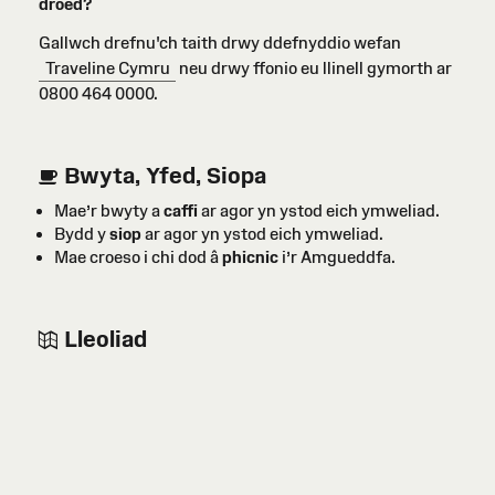
droed?
Gallwch drefnu'ch taith drwy ddefnyddio wefan
Traveline Cymru
neu drwy ffonio eu llinell gymorth ar
0800 464 0000.
Bwyta, Yfed, Siopa
Mae’r bwyty a
caffi
ar agor yn ystod eich ymweliad.
Bydd y
siop
ar agor yn ystod eich ymweliad.
Mae croeso i chi dod â
phicnic
i’r Amgueddfa.
Lleoliad