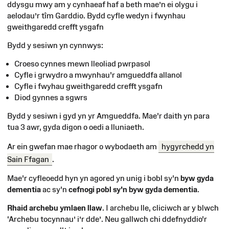
ddysgu mwy am y cynhaeaf haf a beth mae’n ei olygu i
aelodau’r tîm Garddio. Bydd cyfle wedyn i fwynhau
gweithgaredd crefft ysgafn
Bydd y sesiwn yn cynnwys:
Croeso cynnes mewn lleoliad pwrpasol
Cyfle i grwydro a mwynhau'r amgueddfa allanol
Cyfle i fwyhau gweithgaredd crefft ysgafn
Diod gynnes a sgwrs
Bydd y sesiwn i gyd yn yr Amgueddfa. Mae'r daith yn para
tua 3 awr, gyda digon o oedi a lluniaeth.
Ar ein gwefan mae rhagor o wybodaeth am
⁠hygyrchedd yn
Sain Ffagan
.
Mae'r cyfleoedd hyn yn agored yn unig i bobl sy'n
byw gyda
dementia
ac sy'n
cefnogi pobl sy'n byw gyda dementia
.
Rhaid archebu ymlaen llaw
.
I archebu lle, cliciwch ar y blwch
‘Archebu tocynnau’ i’r dde’.
Neu gallwch chi ddefnyddio'r