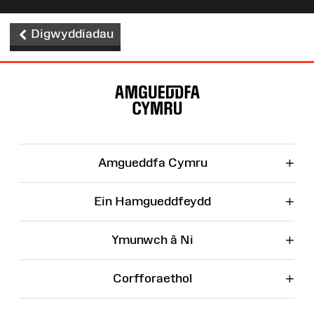
Digwyddiadau
Map
o'r
Wefan
+
Amgueddfa Cymru
+
Ein Hamgueddfeydd
+
Ymunwch â Ni
+
Corfforaethol