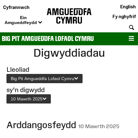
English
Cyfrannwch
Fy nghyfrif
Ein
Amgueddfeydd
C
BIG PIT AMGUEDDFA LOFAOL CYMRU
D
Digwyddiadau
Lleoliad
Big Pit Amgueddfa Lofaol Cymru
sy'n digwydd
10 Mawrth 2025
Arddangosfeydd
10 Mawrth 2025