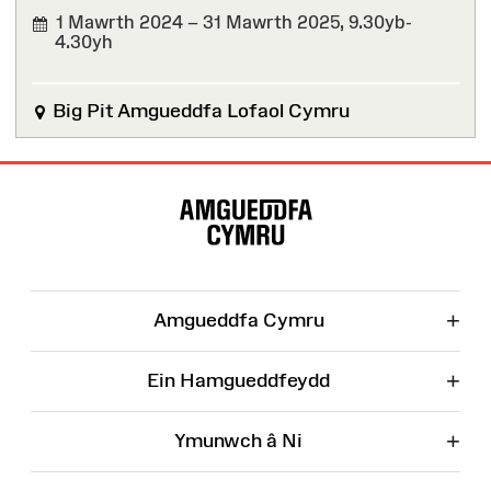
1 Mawrth 2024 – 31 Mawrth 2025,
9.30yb-
4.30yh
WEDI'I
ORFFEN
Big Pit Amgueddfa Lofaol Cymru
Map
o'r
Wefan
+
Amgueddfa Cymru
+
Ein Hamgueddfeydd
+
Ymunwch â Ni