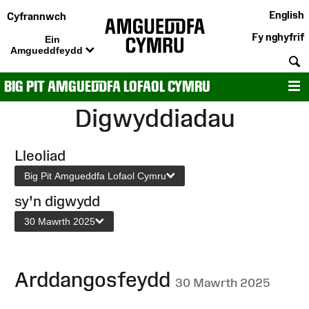
English
Cyfrannwch
Fy nghyfrif
Ein
Amgueddfeydd
C
BIG PIT AMGUEDDFA LOFAOL CYMRU
D
Digwyddiadau
Lleoliad
Big Pit Amgueddfa Lofaol Cymru
sy'n digwydd
30 Mawrth 2025
Arddangosfeydd
30 Mawrth 2025