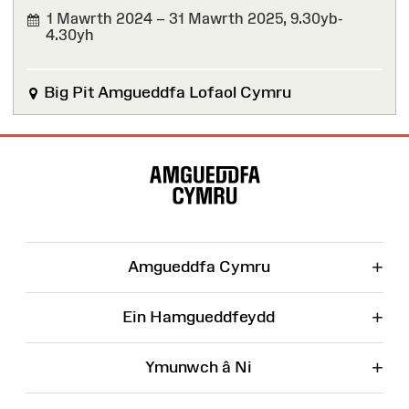
1 Mawrth 2024 – 31 Mawrth 2025,
9.30yb-
4.30yh
WEDI'I
ORFFEN
Big Pit Amgueddfa Lofaol Cymru
Map
o'r
Wefan
+
Amgueddfa Cymru
+
Ein Hamgueddfeydd
+
Ymunwch â Ni