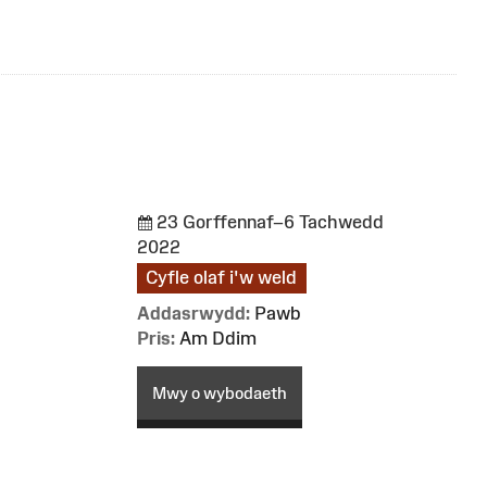
23 Gorffennaf–6 Tachwedd
2022
Cyfle olaf i'w weld
Addasrwydd:
Pawb
Pris:
Am Ddim
Mwy o wybodaeth