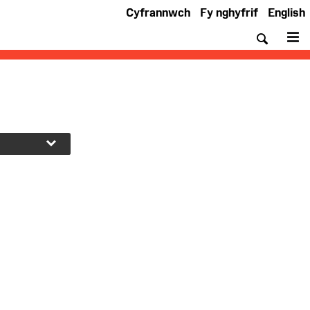
Cyfrannwch
Fy nghyfrif
English
Chwil
De