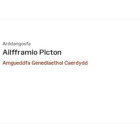
Arddangosfa
:
Ailfframio Picton
Amgueddfa Genedlaethol Caerdydd