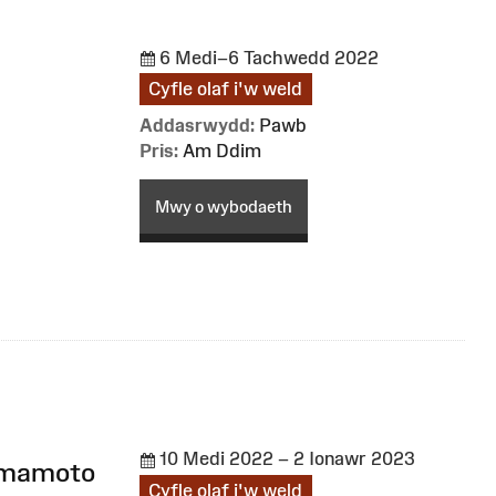
6 Medi–6 Tachwedd 2022
Cyfle olaf i'w weld
Addasrwydd:
Pawb
Pris:
Am Ddim
Mwy o wybodaeth
10 Medi 2022 – 2 Ionawr 2023
Yamamoto
Cyfle olaf i'w weld