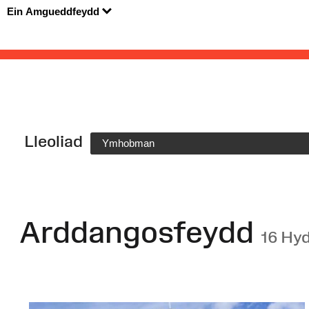
Ein Amgueddfeydd
Lleoliad
Ymhobman
Arddangosfeydd
16 Hy