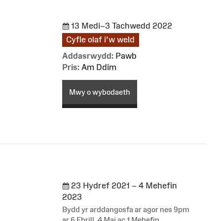
13 Medi–3 Tachwedd 2022
Cyfle olaf i'w weld
Addasrwydd:
Pawb
Pris:
Am Ddim
Mwy o wybodaeth
23 Hydref 2021 – 4 Mehefin
2023
Bydd yr arddangosfa ar agor nes 9pm
ar 6 Ebrill, 4 Mai ac 1 Mehefin