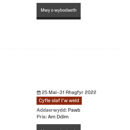
Mwy o wybodaeth
25 Mai–31 Rhagfyr 2022
Cyfle olaf i'w weld
Addasrwydd:
Pawb
Pris:
Am Ddim