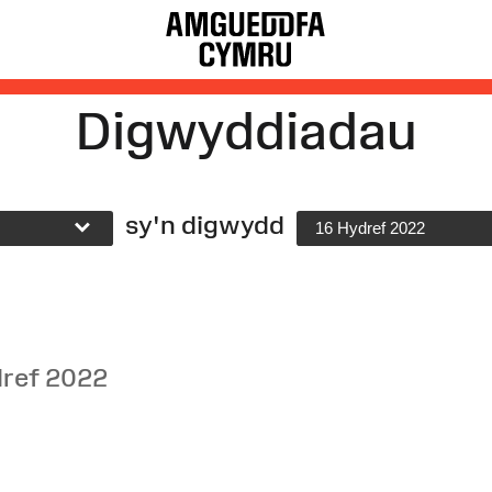
Digwyddiadau
sy'n digwydd
16 Hydref 2022
dref 2022