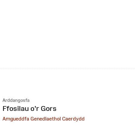
Arddangosfa
:
Ffosilau o’r Gors
Amgueddfa Genedlaethol Caerdydd