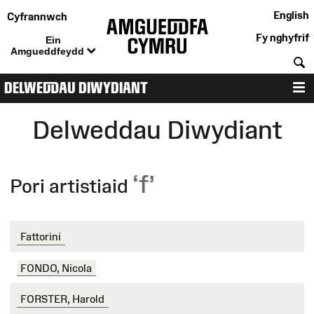
English
Cyfrannwch
Fy nghyfrif
Ein
Amgueddfeydd
C
DELWEDDAU DIWYDIANT
D
Delweddau Diwydiant
‘f’
Pori artistiaid
Fattorini
FONDO, Nicola
FORSTER, Harold