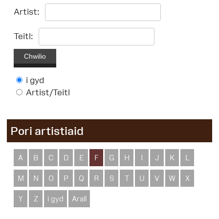
Artist:
Teitl:
Chwilio
i gyd
Artist/Teitl
Pori artistiaid
A
B
C
D
E
F
G
H
I
J
K
L
M
N
O
P
Q
R
S
T
U
V
W
X
Y
Z
i gyd
Arall