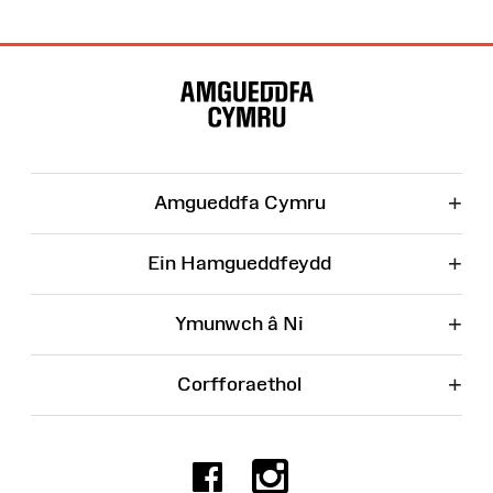
Map
o'r
Wefan
+
Amgueddfa Cymru
+
Ein Hamgueddfeydd
+
Ymunwch â Ni
+
Corfforaethol
Facebook
Instagr