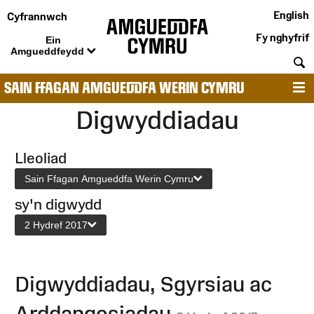
English
Cyfrannwch
Fy nghyfrif
Ein
Amgueddfeydd
C
SAIN FFAGAN AMGUEDDFA WERIN CYMRU
D
Digwyddiadau
Lleoliad
Sain Ffagan Amgueddfa Werin Cymru
sy'n digwydd
2 Hydref 2017
Digwyddiadau, Sgyrsiau ac
Arddangosiadau