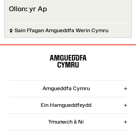
Olion: yr Ap
Sain Ffagan Amgueddfa Werin Cymru
Map
o'r
Wefan
+
Amgueddfa Cymru
+
Ein Hamgueddfeydd
+
Ymunwch â Ni