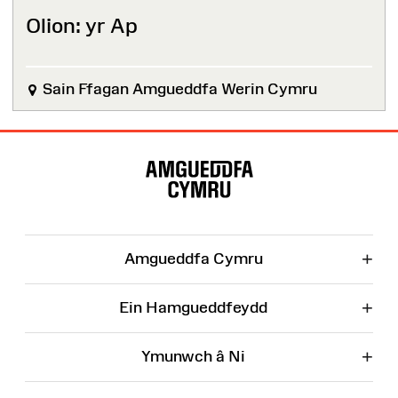
Olion: yr Ap
Sain Ffagan Amgueddfa Werin Cymru
Map
o'r
Wefan
+
Amgueddfa Cymru
+
Ein Hamgueddfeydd
+
Ymunwch â Ni