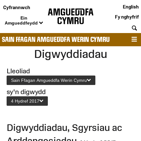
English
Cyfrannwch
Fy nghyfrif
Ein
Amgueddfeydd
C
SAIN FFAGAN AMGUEDDFA WERIN CYMRU
D
Digwyddiadau
Lleoliad
Sain Ffagan Amgueddfa Werin Cymru
sy'n digwydd
4 Hydref 2017
Digwyddiadau, Sgyrsiau ac
Arddangosiadau