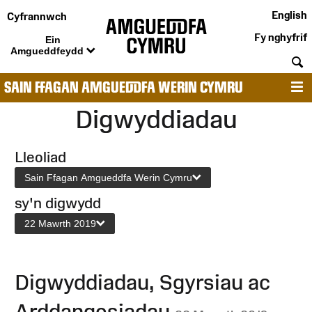
English
Cyfrannwch
Fy nghyfrif
Ein
Amgueddfeydd
C
SAIN FFAGAN AMGUEDDFA WERIN CYMRU
D
Digwyddiadau
Lleoliad
Sain Ffagan Amgueddfa Werin Cymru
sy'n digwydd
22 Mawrth 2019
Digwyddiadau, Sgyrsiau ac
Arddangosiadau