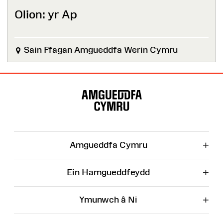
Olion: yr Ap
Sain Ffagan Amgueddfa Werin Cymru
Map
o'r
Wefan
+
Amgueddfa Cymru
+
Ein Hamgueddfeydd
+
Ymunwch â Ni