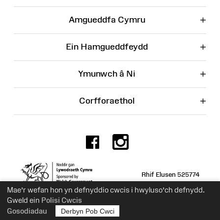
+
Amgueddfa Cymru
+
Ein Hamgueddfeydd
+
Ymunwch â Ni
+
Corfforaethol
Facebook
Instagr
Rhif Elusen 525774
Mae’r wefan hon yn defnyddio cwcis i hwyluso’ch defnydd.
Gweld ein
Polisi Cwcis
Gosodiadau
Derbyn Pob Cwci