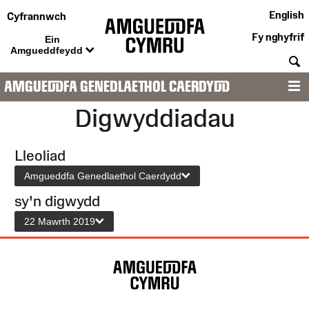
English
Cyfrannwch
Fy nghyfrif
Ein
Amgueddfeydd
C
AMGUEDDFA GENEDLAETHOL CAERDYDD
D
Digwyddiadau
Lleoliad
Amgueddfa Genedlaethol Caerdydd
sy'n digwydd
22 Mawrth 2019
Map
o'r
Wefan