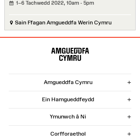
1–6 Tachwedd 2022,
10am - 5pm
Sain Ffagan Amgueddfa Werin Cymru
Map
o'r
Wefan
+
Amgueddfa Cymru
+
Ein Hamgueddfeydd
+
Ymunwch â Ni
+
Corfforaethol