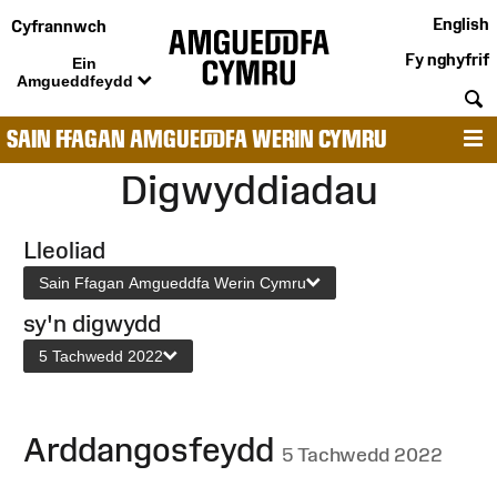
English
Cyfrannwch
Fy nghyfrif
Ein
Amgueddfeydd
C
SAIN FFAGAN AMGUEDDFA WERIN CYMRU
D
Digwyddiadau
Lleoliad
Sain Ffagan Amgueddfa Werin Cymru
sy'n digwydd
5 Tachwedd 2022
Arddangosfeydd
5 Tachwedd 2022