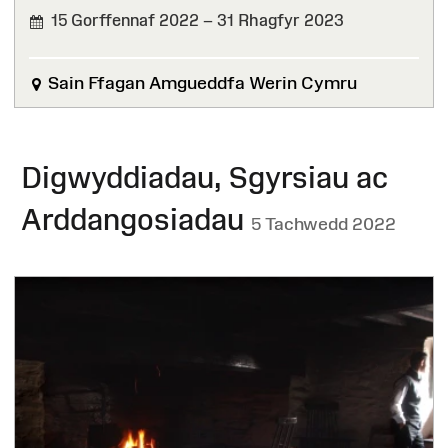
15 Gorffennaf 2022 – 31 Rhagfyr 2023
WEDI'I
ORFFEN
Sain Ffagan Amgueddfa Werin Cymru
Digwyddiadau, Sgyrsiau ac
Arddangosiadau
5 Tachwedd 2022