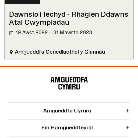
Dawnsio i Iechyd - Rhaglen Ddawns
Atal Cwympiadau
19 Awst 2022 – 31 Mawrth 2023
Amgueddfa Genedlaethol y Glannau
Map
o'r
Wefan
+
Amgueddfa Cymru
+
Ein Hamgueddfeydd