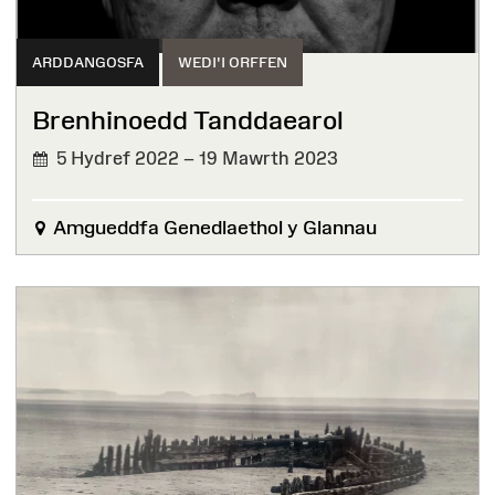
ARDDANGOSFA
WEDI'I ORFFEN
Brenhinoedd Tanddaearol
5 Hydref 2022 – 19 Mawrth 2023
WEDI'I
ORFFEN
Amgueddfa Genedlaethol y Glannau