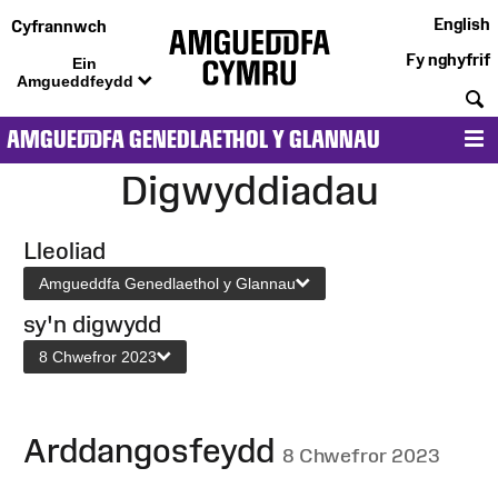
English
Cyfrannwch
Fy nghyfrif
Ein
Amgueddfeydd
C
AMGUEDDFA GENEDLAETHOL Y GLANNAU
D
Digwyddiadau
Lleoliad
Amgueddfa Genedlaethol y Glannau
sy'n digwydd
8 Chwefror 2023
Arddangosfeydd
8 Chwefror 2023