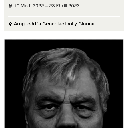
10 Medi 2022 – 23 Ebrill 2023
WEDI'I
ORFFEN
Amgueddfa Genedlaethol y Glannau