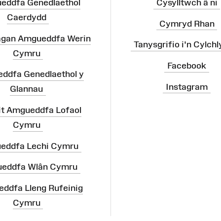
eddfa Genedlaethol
Cysylltwch â ni
Caerdydd
Cymryd Rhan
agan Amgueddfa Werin
Tanysgrifio i'n Cylchl
Cymru
Facebook
ddfa Genedlaethol y
Instagram
Glannau
it Amgueddfa Lofaol
Cymru
eddfa Lechi Cymru
eddfa Wlân Cymru
ddfa Lleng Rufeinig
Cymru