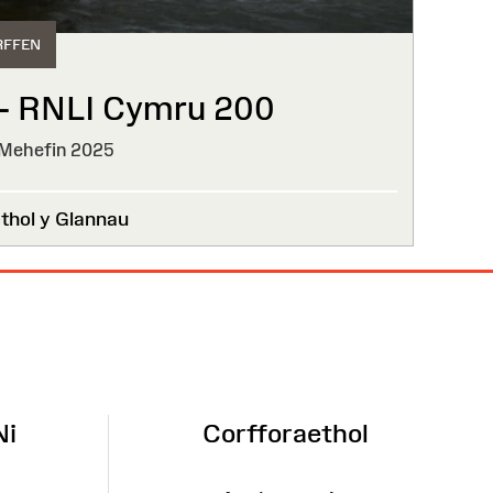
RFFEN
 – RNLI Cymru 200
Mehefin 2025
hol y Glannau
Ni
Corfforaethol