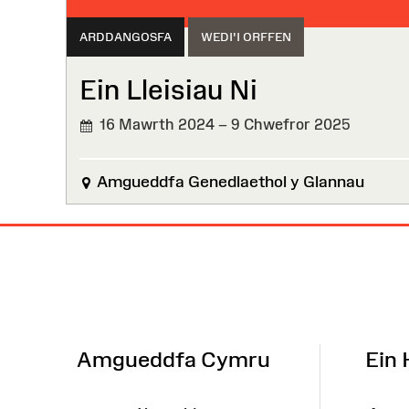
ARDDANGOSFA
WEDI'I ORFFEN
Ein Lleisiau Ni
16 Mawrth 2024 – 9 Chwefror 2025
WEDI'I
ORFFEN
Amgueddfa Genedlaethol y Glannau
Map
o'r
Wefan
Amgueddfa Cymru
Ein