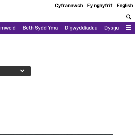
Cyfrannwch
Fy nghyfrif
English
C
Ymweld
Beth Sydd Yma
Digwyddiadau
Dysgu
D