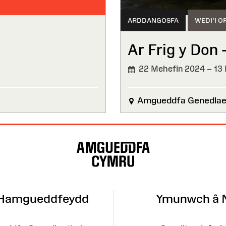
ARDDANGOSFA
WEDI'I O
Ar Frig y Don
22 Mehefin 2024 – 13 
WEDI'I
ORFFEN
Amgueddfa Genedlaet
 Hamgueddfeydd
Ymunwch â 