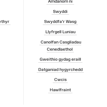
Amdanom ni
Swyddi
ythyr
Swyddfa'r Wasg
Llyfrgell Luniau
Canolfan Casgliadau
Cenedlaethol
Gweithio gydag eraill
Datganiad hygyrchedd
Cwcis
Hawlfraint