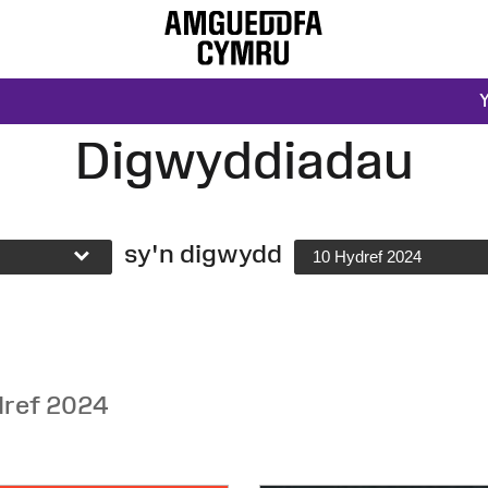
Digwyddiadau
sy'n digwydd
10 Hydref 2024
dref 2024