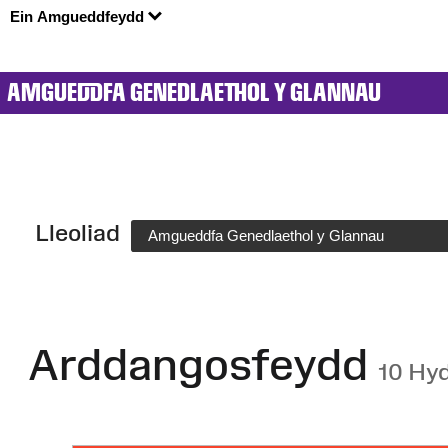
Ein Amgueddfeydd
AMGUEDDFA GENEDLAETHOL Y GLANNAU
Lleoliad
Amgueddfa Genedlaethol y Glannau
Arddangosfeydd
10 Hy