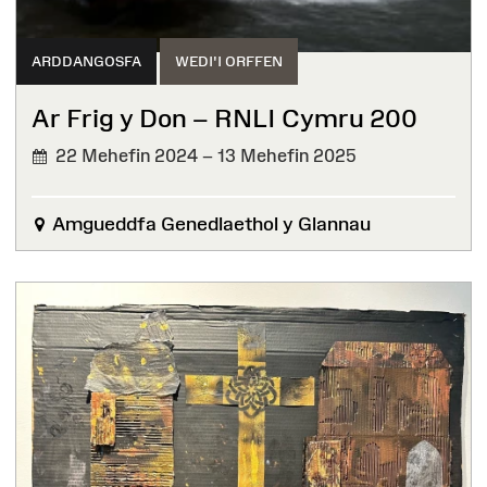
ARDDANGOSFA
WEDI'I ORFFEN
Ar Frig y Don – RNLI Cymru 200
22 Mehefin 2024 – 13 Mehefin 2025
WEDI'I
ORFFEN
Amgueddfa Genedlaethol y Glannau