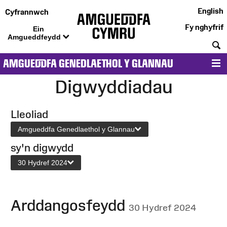
English
Cyfrannwch
Fy nghyfrif
Ein
Amgueddfeydd
C
AMGUEDDFA GENEDLAETHOL Y GLANNAU
D
Digwyddiadau
Lleoliad
Amgueddfa Genedlaethol y Glannau
sy'n digwydd
30 Hydref 2024
Arddangosfeydd
30 Hydref 2024