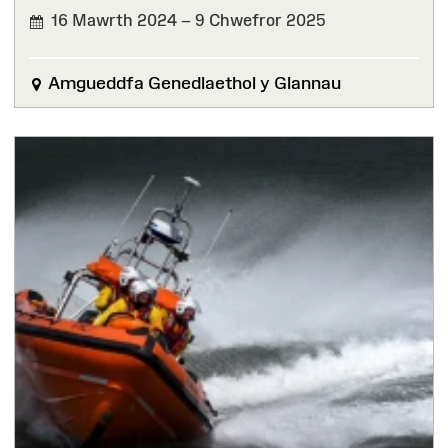
16 Mawrth 2024 – 9 Chwefror 2025
WEDI'I
ORFFEN
Amgueddfa Genedlaethol y Glannau