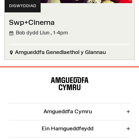
DIGWYDDIAD
Swp+Cinema
Bob dydd Llun ,
1-4pm
Amgueddfa Genedlaethol y Glannau
Map
o'r
Wefan
+
Amgueddfa Cymru
+
Ein Hamgueddfeydd