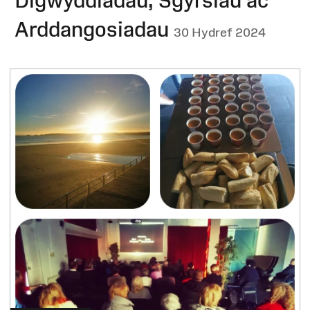
Digwyddiadau, Sgyrsiau ac
Arddangosiadau
30 Hydref 2024