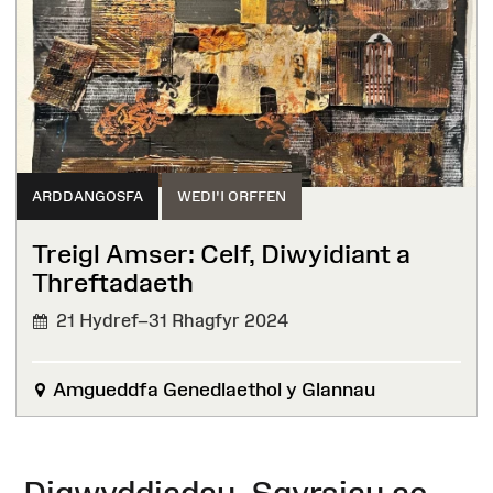
ARDDANGOSFA
WEDI'I ORFFEN
Treigl Amser: Celf, Diwyidiant a
Threftadaeth
21 Hydref–31 Rhagfyr 2024
WEDI'I
ORFFEN
Amgueddfa Genedlaethol y Glannau