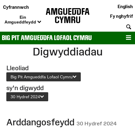
English
Cyfrannwch
Fy nghyfrif
Ein
Amgueddfeydd
C
BIG PIT AMGUEDDFA LOFAOL CYMRU
D
Digwyddiadau
Lleoliad
Big Pit Amgueddfa Lofaol Cymru
sy'n digwydd
30 Hydref 2024
Arddangosfeydd
30 Hydref 2024