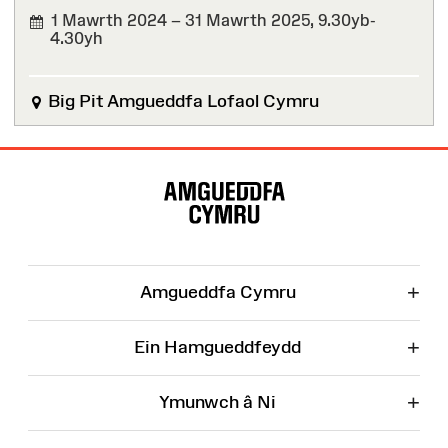
1 Mawrth 2024 – 31 Mawrth 2025,
9.30yb-
4.30yh
WEDI'I
ORFFEN
Big Pit Amgueddfa Lofaol Cymru
Map
o'r
Wefan
+
Amgueddfa Cymru
+
Ein Hamgueddfeydd
+
Ymunwch â Ni