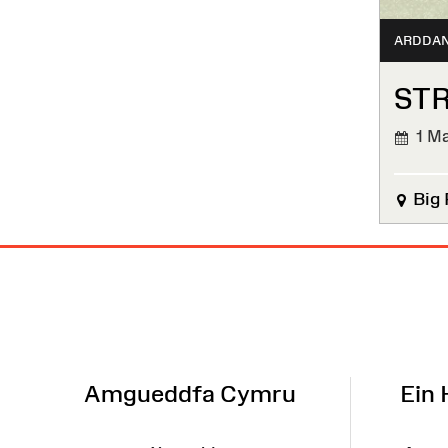
ARDDA
STR
1 Ma
WEDI'
ORFF
Big 
Map
o'r
Wefan
Amgueddfa Cymru
Ein