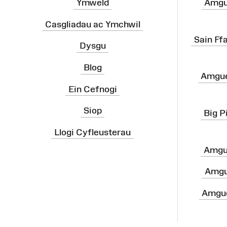
Ymweld
Amgu
Casgliadau ac Ymchwil
Sain Ff
Dysgu
Blog
Amgue
Ein Cefnogi
Siop
Big P
Llogi Cyfleusterau
Amgu
Amgu
Amgue