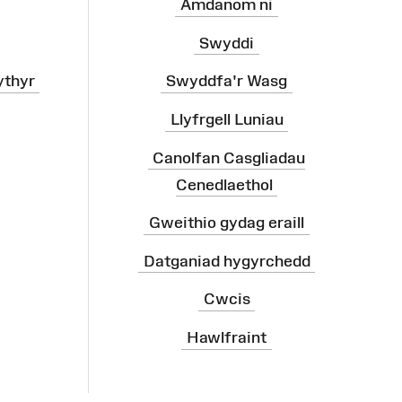
Amdanom ni
Swyddi
ythyr
Swyddfa'r Wasg
Llyfrgell Luniau
Canolfan Casgliadau
Cenedlaethol
Gweithio gydag eraill
Datganiad hygyrchedd
Cwcis
Hawlfraint