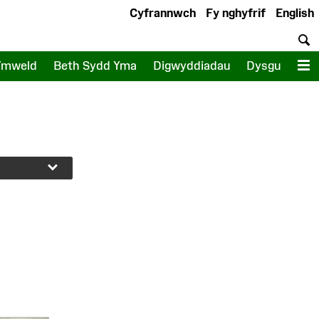
Cyfrannwch
Fy nghyfrif
English
C
Ymweld
Beth Sydd Yma
Digwyddiadau
Dysgu
D