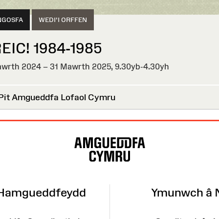
NGOSFA
WEDI'I ORFFEN
EIC! 1984-1985
wrth 2024 – 31 Mawrth 2025,
9.30yb-4.30yh
I
EN
Pit Amgueddfa Lofaol Cymru
 Hamgueddfeydd
Ymunwch â 