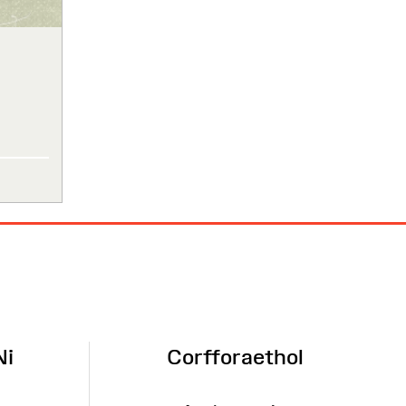
Ni
Corfforaethol