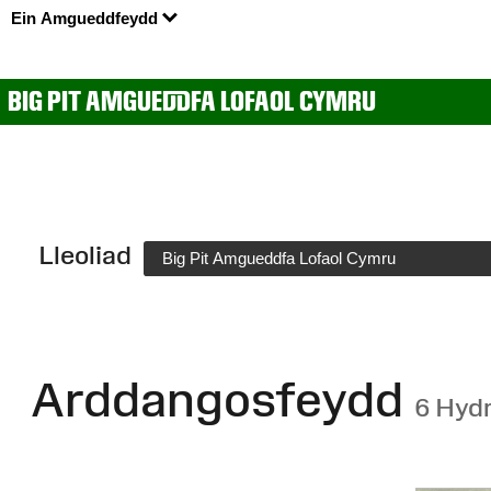
Ein Amgueddfeydd
BIG PIT AMGUEDDFA LOFAOL CYMRU
Lleoliad
Big Pit Amgueddfa Lofaol Cymru
Arddangosfeydd
6 Hyd