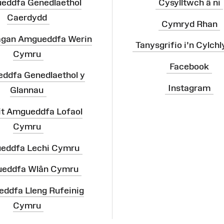
eddfa Genedlaethol
Cysylltwch â ni
Caerdydd
Cymryd Rhan
agan Amgueddfa Werin
Tanysgrifio i'n Cylchl
Cymru
Facebook
ddfa Genedlaethol y
Instagram
Glannau
it Amgueddfa Lofaol
Cymru
eddfa Lechi Cymru
eddfa Wlân Cymru
ddfa Lleng Rufeinig
Cymru