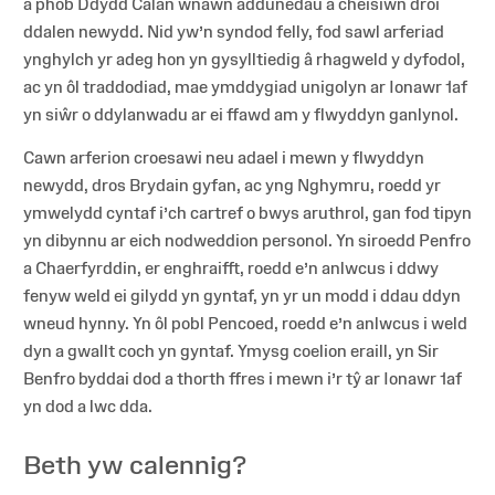
a phob Ddydd Calan wnawn addunedau a cheisiwn droi
ddalen newydd. Nid yw’n syndod felly, fod sawl arferiad
ynghylch yr adeg hon yn gysylltiedig â rhagweld y dyfodol,
ac yn ôl traddodiad, mae ymddygiad unigolyn ar Ionawr 1af
yn siŵr o ddylanwadu ar ei ffawd am y flwyddyn ganlynol.
Cawn arferion croesawi neu adael i mewn y flwyddyn
newydd, dros Brydain gyfan, ac yng Nghymru, roedd yr
ymwelydd cyntaf i’ch cartref o bwys aruthrol, gan fod tipyn
yn dibynnu ar eich nodweddion personol. Yn siroedd Penfro
a Chaerfyrddin, er enghraifft, roedd e’n anlwcus i ddwy
fenyw weld ei gilydd yn gyntaf, yn yr un modd i ddau ddyn
wneud hynny. Yn ôl pobl Pencoed, roedd e’n anlwcus i weld
dyn a gwallt coch yn gyntaf. Ymysg coelion eraill, yn Sir
Benfro byddai dod a thorth ffres i mewn i’r tŷ ar Ionawr 1af
yn dod a lwc dda.
Beth yw calennig?