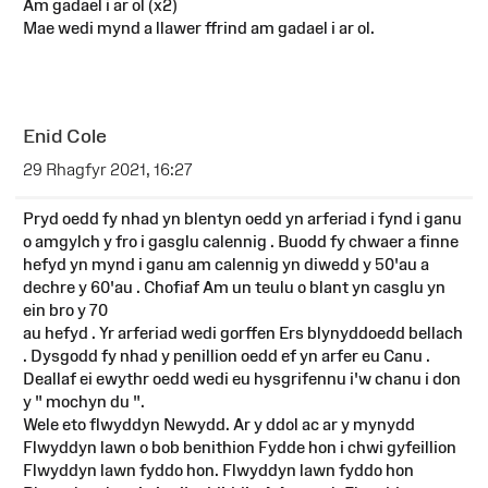
Am gadael i ar ol (x2)
Mae wedi mynd a llawer ffrind am gadael i ar ol.
Enid Cole
29 Rhagfyr 2021, 16:27
Pryd oedd fy nhad yn blentyn oedd yn arferiad i fynd i ganu
o amgylch y fro i gasglu calennig . Buodd fy chwaer a finne
hefyd yn mynd i ganu am calennig yn diwedd y 50'au a
dechre y 60'au . Chofiaf Am un teulu o blant yn casglu yn
ein bro y 70
au hefyd . Yr arferiad wedi gorffen Ers blynyddoedd bellach
. Dysgodd fy nhad y penillion oedd ef yn arfer eu Canu .
Deallaf ei ewythr oedd wedi eu hysgrifennu i'w chanu i don
y " mochyn du ".
Wele eto flwyddyn Newydd. Ar y ddol ac ar y mynydd
Flwyddyn lawn o bob benithion Fydde hon i chwi gyfeillion
Flwyddyn lawn fyddo hon. Flwyddyn lawn fyddo hon