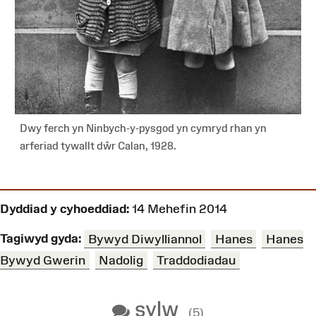
Dwy ferch yn Ninbych-y-pysgod yn cymryd rhan yn
arferiad tywallt dŵr Calan, 1928.
Dyddiad y cyhoeddiad:
14 Mehefin 2014
Tagiwyd gyda:
Bywyd Diwylliannol
Hanes
Hanes
Bywyd Gwerin
Nadolig
Traddodiadau
sylw
(5)