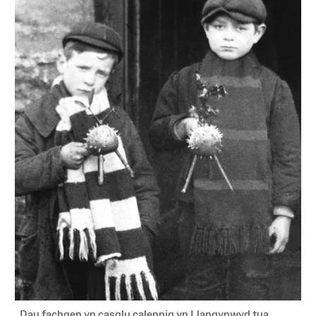
Dau fachgen yn casglu calennig yn Llangynwyd tua