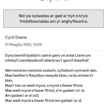
Nid yw sylwadau ar gael ar hyn o bryd.
Ymddiheuriadau am yr anghyfleustra.
Cyril Evans
31 Rhagfyr 2021, 13:24
Dyna bennill byddai'n cael ei ganu yn ardal Llanio ym
mhlwyf Llanddewibrefi ddechrau'r ganrif diwethaf
Wel meistres meistres codwch, cyfodwch cynnwch dan,
Mae heddiw'n flwyddyn newydd sbon, na bu erioed o'r
blan.
Mae'r hen un wedi mynd, a mynd a llawer ffrind.
Mae wedi mynd a llawer ffrind, a'm gadael i a'r ol.
Am gadael i ar ol (x2)
Mae wedi mynd a llawer ffrind am gadael i ar ol.