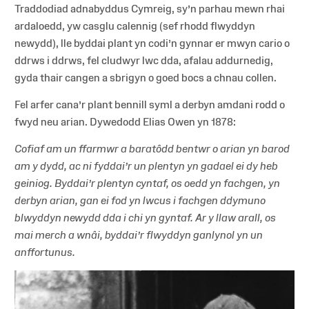
Traddodiad adnabyddus Cymreig, sy’n parhau mewn rhai
ardaloedd, yw casglu calennig (sef rhodd flwyddyn
newydd), lle byddai plant yn codi’n gynnar er mwyn cario o
ddrws i ddrws, fel cludwyr lwc dda, afalau addurnedig,
gyda thair cangen a sbrigyn o goed bocs a chnau collen.
Fel arfer cana’r plant bennill syml a derbyn amdani rodd o
fwyd neu arian. Dywedodd Elias Owen yn 1878:
Cofiaf am un ffarmwr a baratôdd bentwr o arian yn barod
am y dydd, ac ni fyddai’r un plentyn yn gadael ei dy heb
geiniog. Byddai’r plentyn cyntaf, os oedd yn fachgen, yn
derbyn arian, gan ei fod yn lwcus i fachgen ddymuno
blwyddyn newydd dda i chi yn gyntaf. Ar y llaw arall, os
mai merch a wnâi, byddai’r flwyddyn ganlynol yn un
anffortunus.