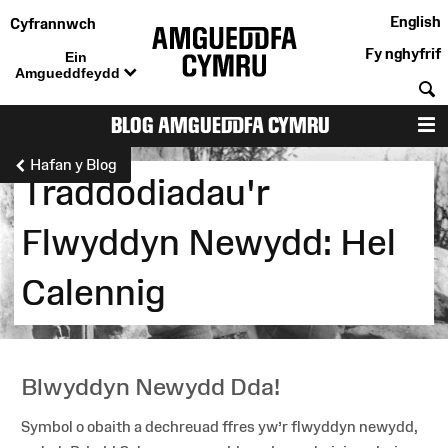
English
Cyfrannwch
Fy nghyfrif
Ein
Amgueddfeydd
C
BLOG AMGUEDDFA CYMRU
D
Hafan y Blog
Traddodiadau'r
Flwyddyn Newydd: Hel
Calennig
Blwyddyn Newydd Dda!
Symbol o obaith a dechreuad ffres yw’r flwyddyn newydd,