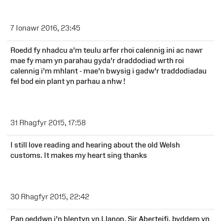
7 Ionawr 2016, 23:45
Roedd fy nhadcu a'm teulu arfer rhoi calennig ini ac nawr
mae fy mam yn parahau gyda'r draddodiad wrth roi
calennig i'm mhlant - mae'n bwysig i gadw'r traddodiadau
fel bod ein plant yn parhau a nhw !
31 Rhagfyr 2015, 17:58
I still love reading and hearing about the old Welsh
customs. It makes my heart sing thanks
30 Rhagfyr 2015, 22:42
Pan oeddwn i'n blentyn yn Llanon, Sir Aberteifi, byddem yn