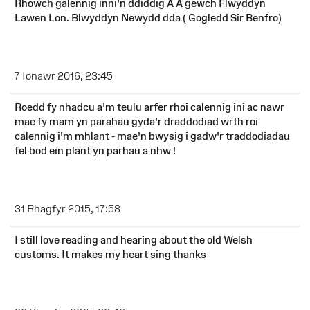
Rhowch galennig inni'n ddiddig A A gewch Flwyddyn
Lawen Lon. Blwyddyn Newydd dda ( Gogledd Sir Benfro)
7 Ionawr 2016, 23:45
Roedd fy nhadcu a'm teulu arfer rhoi calennig ini ac nawr
mae fy mam yn parahau gyda'r draddodiad wrth roi
calennig i'm mhlant - mae'n bwysig i gadw'r traddodiadau
fel bod ein plant yn parhau a nhw !
31 Rhagfyr 2015, 17:58
I still love reading and hearing about the old Welsh
customs. It makes my heart sing thanks