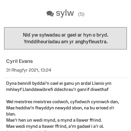
sylw
(5)
Nid yw sylwadau ar gael ar hyn o bryd.
Ymddiheuriadau am yr anghyfleustra.
Cyril Evans
31 Rhagfyr 2021, 13:24
Dyna bennill byddai'n cael ei ganu yn ardal Llanio ym
mhlwyf Llanddewibrefi ddechrau'r ganrif diwethaf
Wel meistres meistres codwch, cyfodwch cynnwch dan,
Mae heddiw'n flwyddyn newydd sbon, na bu erioed o'r
blan.
Mae'r hen un wedi mynd, a mynd a llawer ffrind.
Mae wedi mynd a llawer ffrind, a'm gadael i a'r ol.