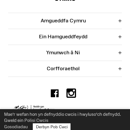
+
Amgueddfa Cymru
+
Ein Hamgueddfeydd
+
Ymunwch â Ni
+
Corfforaethol
Facebook
Instagr
Rhif Elusen 525774
Mae’r wefan hon yn defnyddio cwcis i hwyluso’ch defnydd.
Gweld ein
Polisi Cwcis
Gosodiadau
Derbyn Pob Cwci