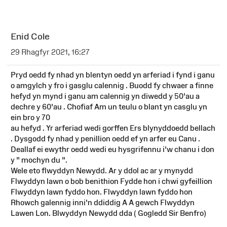
Enid Cole
29 Rhagfyr 2021, 16:27
Pryd oedd fy nhad yn blentyn oedd yn arferiad i fynd i ganu
o amgylch y fro i gasglu calennig . Buodd fy chwaer a finne
hefyd yn mynd i ganu am calennig yn diwedd y 50'au a
dechre y 60'au . Chofiaf Am un teulu o blant yn casglu yn
ein bro y 70
au hefyd . Yr arferiad wedi gorffen Ers blynyddoedd bellach
. Dysgodd fy nhad y penillion oedd ef yn arfer eu Canu .
Deallaf ei ewythr oedd wedi eu hysgrifennu i'w chanu i don
y " mochyn du ".
Wele eto flwyddyn Newydd. Ar y ddol ac ar y mynydd
Flwyddyn lawn o bob benithion Fydde hon i chwi gyfeillion
Flwyddyn lawn fyddo hon. Flwyddyn lawn fyddo hon
Rhowch galennig inni'n ddiddig A A gewch Flwyddyn
Lawen Lon. Blwyddyn Newydd dda ( Gogledd Sir Benfro)