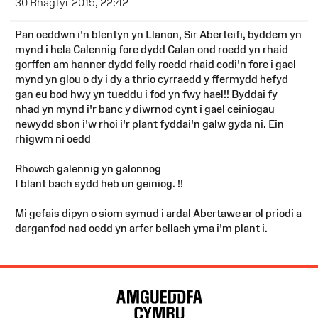
30 Rhagfyr 2015, 22:42
Pan oeddwn i'n blentyn yn Llanon, Sir Aberteifi, byddem yn
mynd i hela Calennig fore dydd Calan ond roedd yn rhaid
gorffen am hanner dydd felly roedd rhaid codi'n fore i gael
mynd yn glou o dy i dy a thrio cyrraedd y ffermydd hefyd
gan eu bod hwy yn tueddu i fod yn fwy hael!! Byddai fy
nhad yn mynd i'r banc y diwrnod cynt i gael ceiniogau
newydd sbon i'w rhoi i'r plant fyddai'n galw gyda ni. Ein
rhigwm ni oedd
Rhowch galennig yn galonnog
I blant bach sydd heb un geiniog. !!
Mi gefais dipyn o siom symud i ardal Abertawe ar ol priodi a
darganfod nad oedd yn arfer bellach yma i'm plant i.
Map
o'r
Wefan