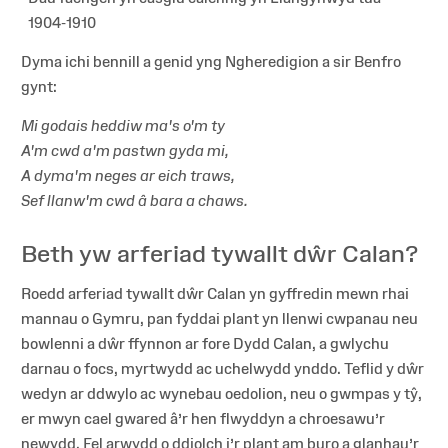
1904-1910
Dyma ichi bennill a genid yng Ngheredigion a sir Benfro
gynt:
Mi godais heddiw ma's o'm ty
A'm cwd a'm pastwn gyda mi,
A dyma'm neges ar eich traws,
Sef llanw'm cwd â bara a chaws.
Beth yw arferiad tywallt dŵr Calan?
Roedd arferiad tywallt dŵr Calan yn gyffredin mewn rhai
mannau o Gymru, pan fyddai plant yn llenwi cwpanau neu
bowlenni a dŵr ffynnon ar fore Dydd Calan, a gwlychu
darnau o focs, myrtwydd ac uchelwydd ynddo. Teflid y dŵr
wedyn ar ddwylo ac wynebau oedolion, neu o gwmpas y tŷ,
er mwyn cael gwared â’r hen flwyddyn a chroesawu’r
newydd. Fel arwydd o ddiolch i’r plant am buro a glanhau’r