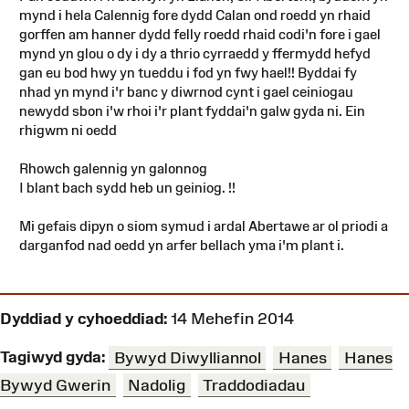
mynd i hela Calennig fore dydd Calan ond roedd yn rhaid
gorffen am hanner dydd felly roedd rhaid codi'n fore i gael
mynd yn glou o dy i dy a thrio cyrraedd y ffermydd hefyd
gan eu bod hwy yn tueddu i fod yn fwy hael!! Byddai fy
nhad yn mynd i'r banc y diwrnod cynt i gael ceiniogau
newydd sbon i'w rhoi i'r plant fyddai'n galw gyda ni. Ein
rhigwm ni oedd
Rhowch galennig yn galonnog
I blant bach sydd heb un geiniog. !!
Mi gefais dipyn o siom symud i ardal Abertawe ar ol priodi a
darganfod nad oedd yn arfer bellach yma i'm plant i.
Dyddiad y cyhoeddiad:
14 Mehefin 2014
Tagiwyd gyda:
Bywyd Diwylliannol
Hanes
Hanes
Bywyd Gwerin
Nadolig
Traddodiadau