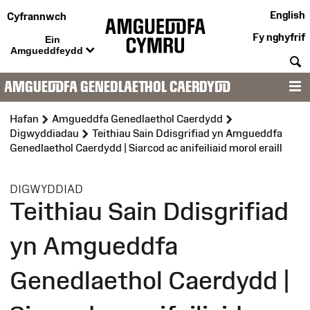
English
Cyfrannwch
Fy nghyfrif
Ein
Amgueddfeydd
C
AMGUEDDFA GENEDLAETHOL CAERDYDD
D
Hafan
Amgueddfa Genedlaethol Caerdydd
Digwyddiadau
Teithiau Sain Ddisgrifiad yn Amgueddfa
Genedlaethol Caerdydd | Siarcod ac anifeiliaid morol eraill
:
DIGWYDDIAD
Teithiau Sain Ddisgrifiad
yn Amgueddfa
Genedlaethol Caerdydd |