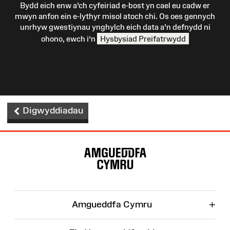
Bydd eich enw a'ch cyfeiriad e-bost yn cael eu cadw er
mwyn anfon ein e-lythyr misol atoch chi. Os oes gennych
unrhyw gwestiynau ynghylch eich data a'n defnydd ni
ohono, ewch i’n
Hysbysiad Preifatrwydd
Digwyddiadau
Map
o'r
Wefan
+
Amgueddfa Cymru