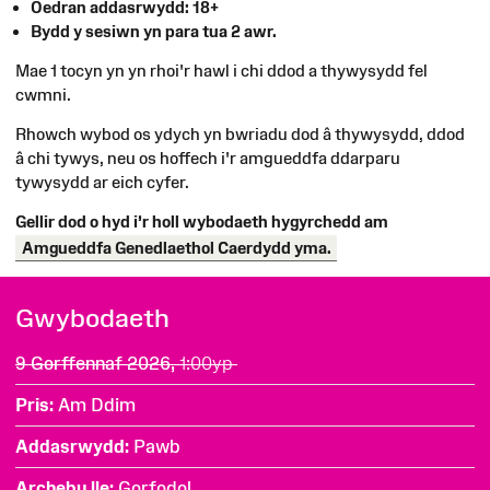
Oedran addasrwydd: 18+
Bydd y sesiwn yn para tua 2 awr.
Mae 1 tocyn yn yn rhoi'r hawl i chi ddod a thywysydd fel
cwmni.
Rhowch wybod os ydych yn bwriadu dod â thywysydd, ddod
â chi tywys, neu os hoffech i'r amgueddfa ddarparu
tywysydd ar eich cyfer.
Gellir dod o hyd i’r holl wybodaeth hygyrchedd am
Amgueddfa Genedlaethol Caerdydd yma.
Gwybodaeth
9 Gorffennaf 2026,
1:00yp
Pris
Am Ddim
Addasrwydd
Pawb
Archebu lle
Gorfodol