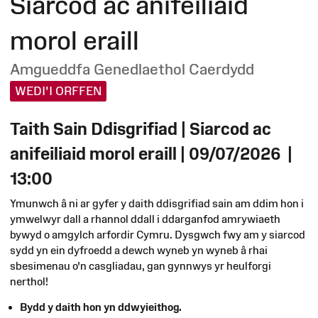
Siarcod ac anifeiliaid
morol eraill
Amgueddfa Genedlaethol Caerdydd
WEDI'I ORFFEN
Taith Sain Ddisgrifiad | Siarcod ac
anifeiliaid morol eraill | 09/07/2026
|
13:00
Ymunwch â ni ar gyfer y daith ddisgrifiad sain am ddim hon i
ymwelwyr dall a rhannol ddall i ddarganfod amrywiaeth
bywyd o amgylch arfordir Cymru. Dysgwch fwy am y siarcod
sydd yn ein dyfroedd a dewch wyneb yn wyneb â rhai
sbesimenau o'n casgliadau, gan gynnwys yr heulforgi
nerthol!
Bydd y daith hon yn ddwyieithog.