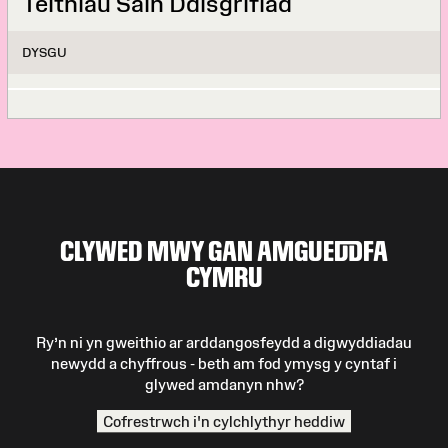
Teithiau Sain Ddisgrifiad
DYSGU
CLYWED MWY GAN AMGUEDDFA
CYMRU
Ry’n ni yn gweithio ar arddangosfeydd a digwyddiadau
newydd a chyffrous - beth am fod ymysg y cyntaf i
glywed amdanyn nhw?
Cofrestrwch i'n cylchlythyr heddiw