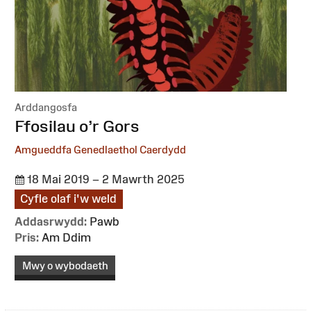
Arddangosfa
:
Ffosilau o’r Gors
Amgueddfa Genedlaethol Caerdydd
18 Mai 2019 – 2 Mawrth 2025
Cyfle olaf i'w weld
Addasrwydd:
Pawb
Pris:
Am Ddim
Mwy o wybodaeth