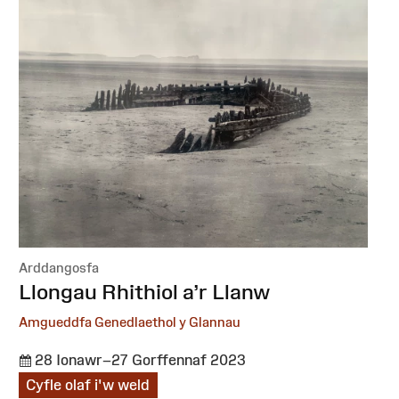
Arddangosfa
:
Llongau Rhithiol a’r Llanw
Amgueddfa Genedlaethol y Glannau
28 Ionawr–27 Gorffennaf 2023
Cyfle olaf i'w weld