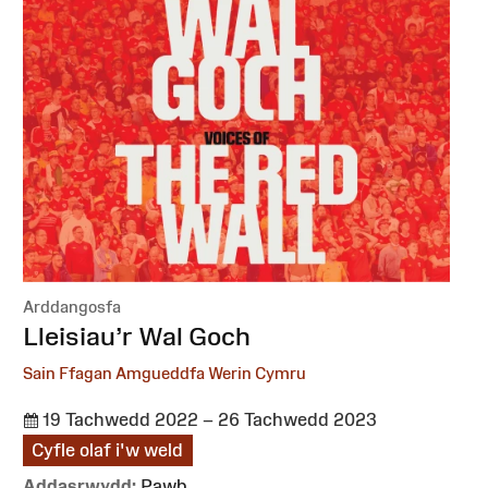
Arddangosfa
:
Lleisiau’r Wal Goch
Sain Ffagan Amgueddfa Werin Cymru
19 Tachwedd 2022 – 26 Tachwedd 2023
Cyfle olaf i'w weld
Addasrwydd:
Pawb