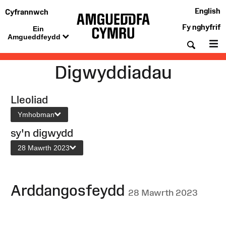
English
Cyfrannwch
Fy nghyfrif
Ein
Amgueddfeydd
Chwil
De
Digwyddiadau
Lleoliad
Ymhobman
sy'n digwydd
28 Mawrth 2023
Arddangosfeydd
28 Mawrth 2023