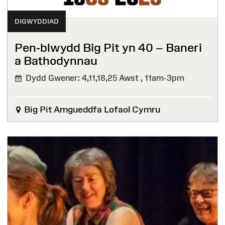
DIGWYDDIAD
Pen-blwydd Big Pit yn 40 – Baneri
a Bathodynnau⁠ ⁠
Dydd Gwener: 4,11,18,25 Awst ,
11am-3pm
Big Pit Amgueddfa Lofaol Cymru