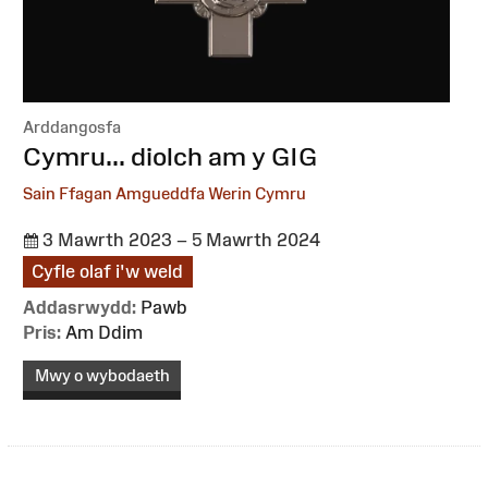
Arddangosfa
:
Cymru... diolch am y GIG
Sain Ffagan Amgueddfa Werin Cymru
3 Mawrth 2023 – 5 Mawrth 2024
Cyfle olaf i'w weld
Addasrwydd:
Pawb
Pris:
Am Ddim
Mwy o wybodaeth