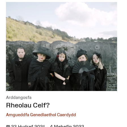
Arddangosfa
:
Rheolau Celf?
Amgueddfa Genedlaethol Caerdydd
23 Hydref 2021 – 4 Mehefin 2023