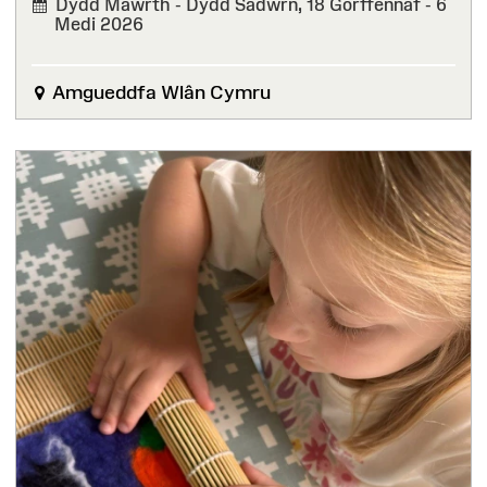
Dydd Mawrth - Dydd Sadwrn, 18 Gorffennaf - 6
Medi 2026
Amgueddfa Wlân Cymru