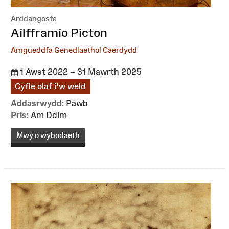
Arddangosfa
:
Ailfframio Picton
Amgueddfa Genedlaethol Caerdydd
1 Awst 2022 – 31 Mawrth 2025
Cyfle olaf i'w weld
Addasrwydd:
Pawb
Pris:
Am Ddim
Mwy o wybodaeth