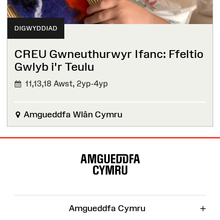
DIGWYDDIAD
CREU Gwneuthurwyr Ifanc: Ffeltio
Gwlyb i'r Teulu
11,13,18 Awst,
2yp-4yp
Amgueddfa Wlân Cymru
Map
o'r
Wefan
+
Amgueddfa Cymru