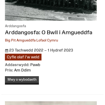
Arddangosfa
:
Arddangosfa: O Bwll i Amgueddfa
Big Pit Amgueddfa Lofaol Cymru
23 Tachwedd 2022 – 1 Hydref 2023
Cyfle olaf i'w weld
Addasrwydd:
Pawb
Pris:
Am Ddim
Mwy o wybodaeth