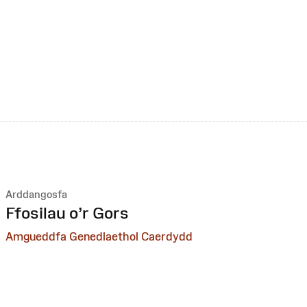
Arddangosfa
:
Ffosilau o’r Gors
Amgueddfa Genedlaethol Caerdydd