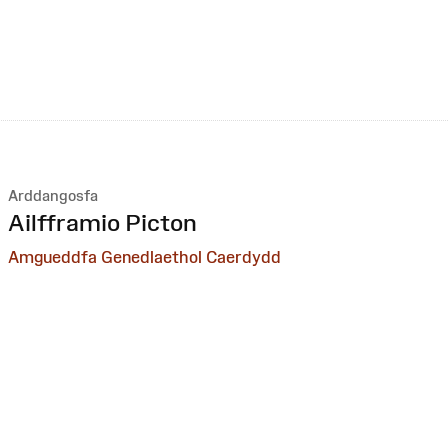
Arddangosfa
:
Ailfframio Picton
Amgueddfa Genedlaethol Caerdydd