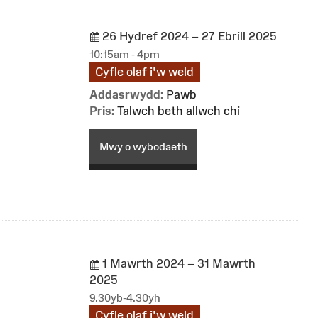
26 Hydref 2024 – 27 Ebrill 2025
10:15am - 4pm
Cyfle olaf i'w weld
Addasrwydd:
Pawb
Pris:
Talwch beth allwch chi
Mwy o wybodaeth
1 Mawrth 2024 – 31 Mawrth
2025
9.30yb-4.30yh
Cyfle olaf i'w weld