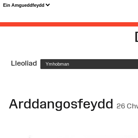
Ein Amgueddfeydd
Lleoliad
Ymhobman
Arddangosfeydd
26 Ch