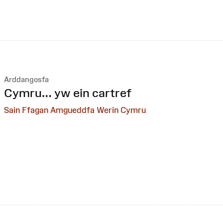
Arddangosfa
:
Cymru… yw ein cartref
Sain Ffagan Amgueddfa Werin Cymru