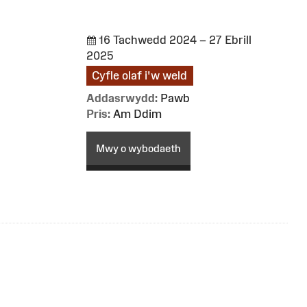
16 Tachwedd 2024 – 27 Ebrill
2025
Cyfle olaf i'w weld
Addasrwydd:
Pawb
Pris:
Am Ddim
Mwy o wybodaeth