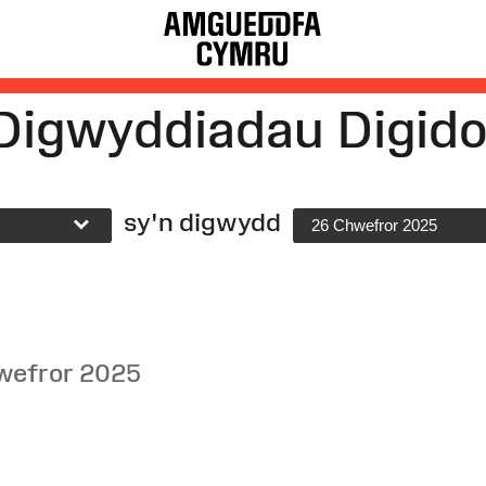
Digwyddiadau Digido
sy'n digwydd
26 Chwefror 2025
wefror 2025