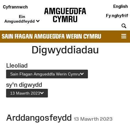
English
Cyfrannwch
Fy nghyfrif
Ein
Amgueddfeydd
C
SAIN FFAGAN AMGUEDDFA WERIN CYMRU
D
Digwyddiadau
Lleoliad
Sain Ffagan Amgueddfa Werin Cymru
sy'n digwydd
13 Mawrth 2023
Arddangosfeydd
13 Mawrth 2023