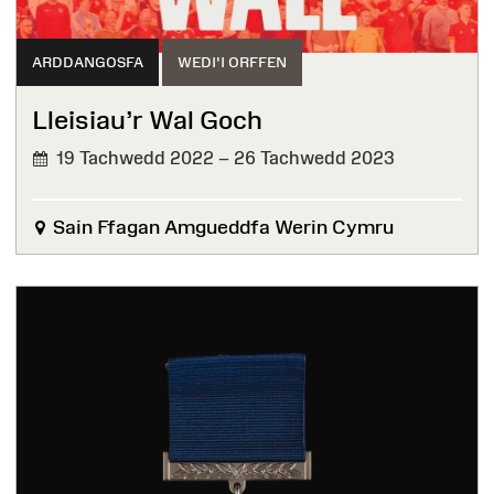
ARDDANGOSFA
WEDI'I ORFFEN
Lleisiau’r Wal Goch
19 Tachwedd 2022 – 26 Tachwedd 2023
WEDI'I
ORFFEN
Sain Ffagan Amgueddfa Werin Cymru