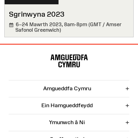
Sgrinwyna 2023
6–24 Mawrth 2023,
8am-8pm (GMT / Amser
Safonol Greenwich)
Map
o'r
Wefan
+
Amgueddfa Cymru
+
Ein Hamgueddfeydd
+
Ymunwch â Ni