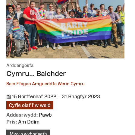
Arddangosfa
:
Cymru... Balchder
Sain Ffagan Amgueddfa Werin Cymru
15 Gorffennaf 2022 – 31 Rhagfyr 2023
Cyfle olaf i'w weld
Addasrwydd:
Pawb
Pris:
Am Ddim
Mwy o wybodaeth