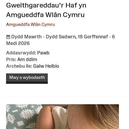
:
Gweithgareddau'r Haf yn
Amgueddfa Wlân Cymru
Amgueddfa Wlân Cymru
Dydd Mawrth - Dydd Sadwrn, 18 Gorffennaf - 6
Medi 2026
Addasrwydd:
Pawb
Pris:
Am ddim
Archebu lle:
Galw Heibio
Mwy o wybodaeth