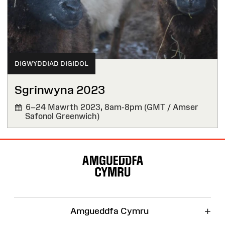
DIGWYDDIAD DIGIDOL
Sgrinwyna 2023
6–24 Mawrth 2023,
8am-8pm (GMT / Amser
Safonol Greenwich)
Map
o'r
Wefan
+
Amgueddfa Cymru