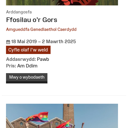
Arddangosfa
:
Ffosilau o’r Gors
Amgueddfa Genedlaethol Caerdydd
18 Mai 2019 – 2 Mawrth 2025
Cyfle olaf i'w weld
Addasrwydd:
Pawb
Pris:
Am Ddim
Mwy o wybodaeth