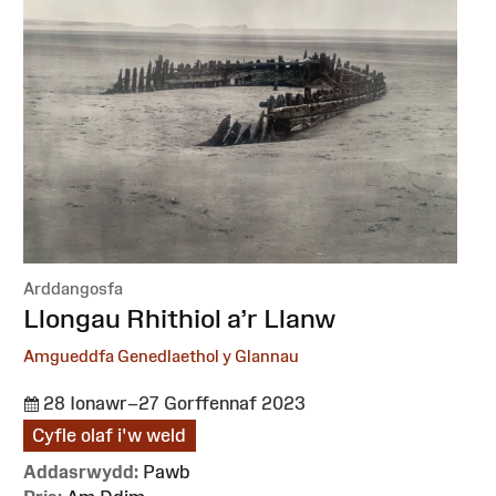
Arddangosfa
:
Llongau Rhithiol a’r Llanw
Amgueddfa Genedlaethol y Glannau
28 Ionawr–27 Gorffennaf 2023
Cyfle olaf i'w weld
Addasrwydd:
Pawb