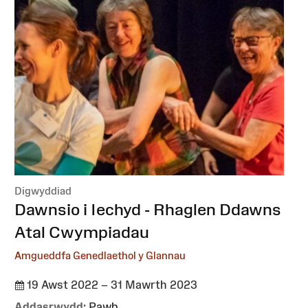
Digwyddiad
:
Dawnsio i Iechyd - Rhaglen Ddawns
Atal Cwympiadau
Amgueddfa Genedlaethol y Glannau
19 Awst 2022 – 31 Mawrth 2023
Addasrwydd:
Pawb