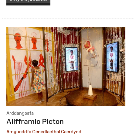
Arddangosfa
:
Ailfframio Picton
Amgueddfa Genedlaethol Caerdydd