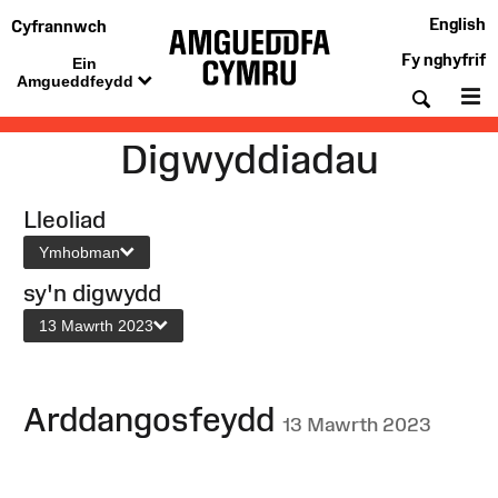
English
Cyfrannwch
Fy nghyfrif
Ein
Amgueddfeydd
Chwil
De
Digwyddiadau
Lleoliad
Ymhobman
sy'n digwydd
13 Mawrth 2023
Arddangosfeydd
13 Mawrth 2023