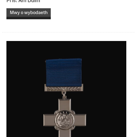
Pris:
Am Ddim
Mwy o wybodaeth