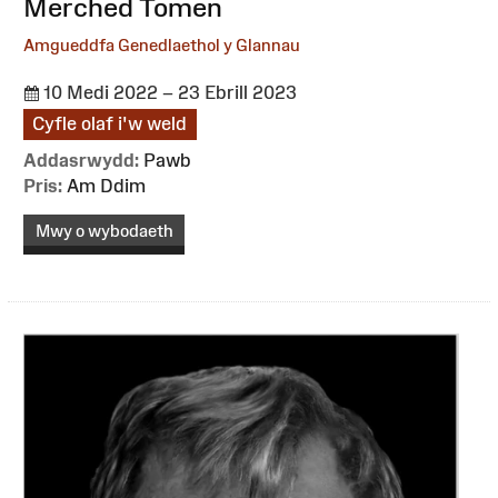
:
Merched Tomen
Amgueddfa Genedlaethol y Glannau
10 Medi 2022 – 23 Ebrill 2023
Cyfle olaf i'w weld
Addasrwydd:
Pawb
Pris:
Am Ddim
Mwy o wybodaeth