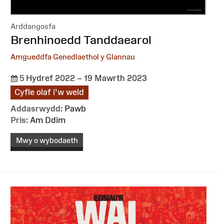
Arddangosfa
:
Brenhinoedd Tanddaearol
Amgueddfa Genedlaethol y Glannau
5 Hydref 2022 – 19 Mawrth 2023
Cyfle olaf i'w weld
Addasrwydd:
Pawb
Pris:
Am Ddim
Mwy o wybodaeth