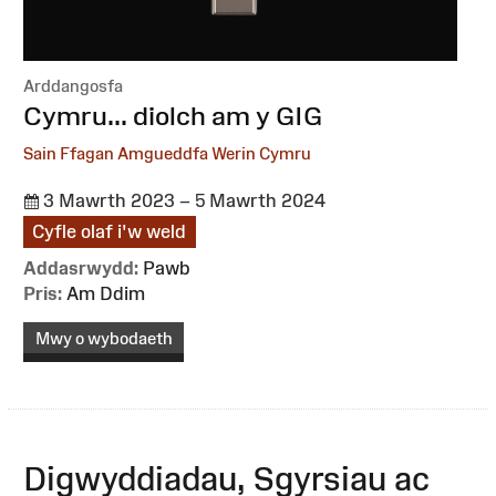
Arddangosfa
:
Cymru... diolch am y GIG
Sain Ffagan Amgueddfa Werin Cymru
3 Mawrth 2023 – 5 Mawrth 2024
Cyfle olaf i'w weld
Addasrwydd:
Pawb
Pris:
Am Ddim
Mwy o wybodaeth
Digwyddiadau, Sgyrsiau ac