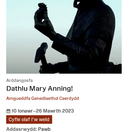
Arddangosfa
:
Dathlu Mary Anning!
Amgueddfa Genedlaethol Caerdydd
10 Ionawr–26 Mawrth 2023
Cyfle olaf i'w weld
Addasrwydd:
Pawb