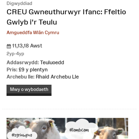
Digwyddiad
:
CREU Gwneuthurwyr Ifanc: Ffeltio
Gwlyb i'r Teulu
Amgueddfa Wlân Cymru
11,13,18 Awst
2yp-4yp
Addasrwydd:
Teuluoedd
Pris:
£9 y plentyn
Archebu lle:
Rhaid Archebu Lle
Mwy o wybodaeth