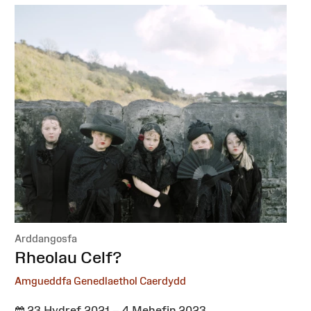
Arddangosfa
:
Rheolau Celf?
Amgueddfa Genedlaethol Caerdydd
23 Hydref 2021 – 4 Mehefin 2023