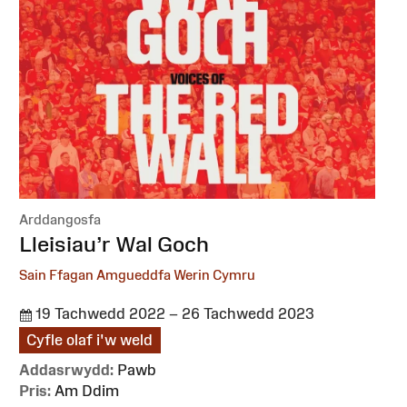
Arddangosfa
:
Lleisiau’r Wal Goch
Sain Ffagan Amgueddfa Werin Cymru
19 Tachwedd 2022 – 26 Tachwedd 2023
Cyfle olaf i'w weld
Addasrwydd:
Pawb
Pris:
Am Ddim