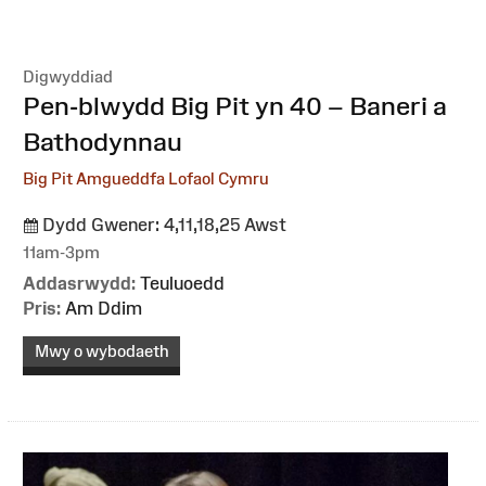
Digwyddiad
:
Pen-blwydd Big Pit yn 40 – Baneri a
Bathodynnau⁠ ⁠
Big Pit Amgueddfa Lofaol Cymru
Dydd Gwener: 4,11,18,25 Awst
11am-3pm
Addasrwydd:
Teuluoedd
Pris:
Am Ddim
Mwy o wybodaeth