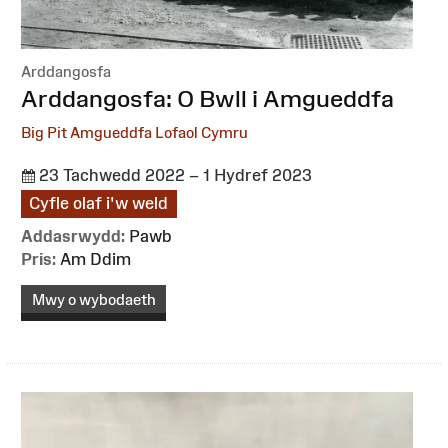
Arddangosfa
:
Arddangosfa: O Bwll i Amgueddfa
Big Pit Amgueddfa Lofaol Cymru
23 Tachwedd 2022 – 1 Hydref 2023
Cyfle olaf i'w weld
Addasrwydd:
Pawb
Pris:
Am Ddim
Mwy o wybodaeth