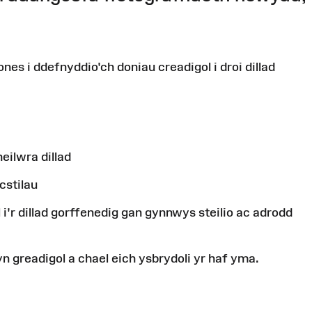
nes i ddefnyddio'ch doniau creadigol i droi dillad
eilwra dillad
cstilau
i'r dillad gorffenedig gan gynnwys steilio ac adrodd
yn greadigol a chael eich ysbrydoli yr haf yma.