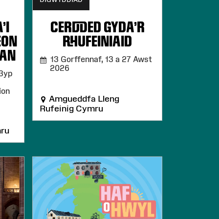
’I
CERDDED GYDA’R
EON
RHUFEINIAID
IAN
13 Gorffennaf, 13 a 27 Awst
2026
-3yp
ion
Amgueddfa Lleng
Rufeinig Cymru
ru