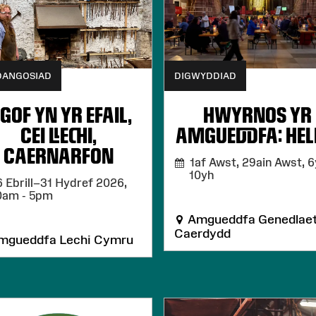
DANGOSIAD
DIGWYDDIAD
 GOF YN YR EFAIL,
HWYRNOS YR
CEI LLECHI,
AMGUEDDFA: HEL
CAERNARFON
1af Awst, 29ain Awst,
6
10yh
 Ebrill–31 Hydref 2026,
0am - 5pm
Amgueddfa Genedlaet
Caerdydd
gueddfa Lechi Cymru