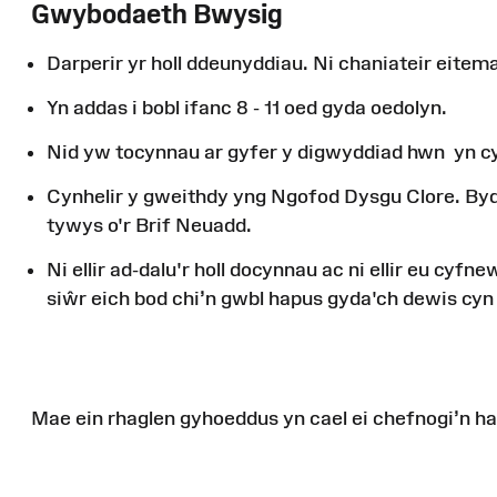
Gwybodaeth Bwysig
Darperir yr holl ddeunyddiau. Ni chaniateir eitema
Yn addas i bobl ifanc 8 - 11 oed gyda oedolyn.
Nid yw tocynnau ar gyfer y digwyddiad hwn
yn 
Cynhelir y gweithdy yng Ngofod Dysgu
Clore
. By
tywys o'r Brif Neuadd.
Ni ellir ad-dalu'r holl docynnau ac ni ellir eu c
siŵr eich bod chi’n gwbl hapus gyda'ch dewis cyn
Mae
ein
rhaglen
gyhoeddus
yn
cael
ei
chefnogi’n
ha