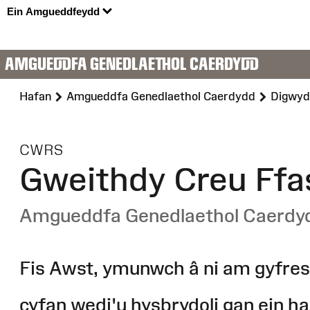
Ein Amgueddfeydd
AMGUEDDFA GENEDLAETHOL CAERDYDD
Hafan
Amgueddfa Genedlaethol Caerdydd
Digwyd
:
CWRS
Gweithdy Creu Ffa
Amgueddfa Genedlaethol Caerdy
Fis Awst, ymunwch â ni am gyfres 
cyfan wedi'u hysbrydoli gan ein h