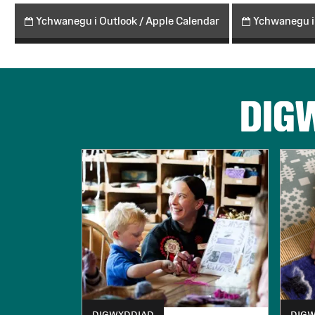
Ychwanegu i Outlook / Apple Calendar
Ychwanegu i
DIG
DIGWYDDIAD
DIG