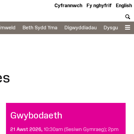
Cyfrannwch
Fy nghyfrif
English
C
Ymweld
Beth Sydd Yma
Digwyddiadau
Dysgu
D
es
Gwybodaeth
21 Awst 2026,
10:30am (Sesiwn Gymraeg); 2pm