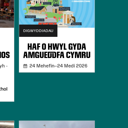
DIGWYDDIADAU
HAF O HWYL GYDA
IOS
AMGUEDDFA CYMRU
yh -
24 Mehefin–24 Medi 2026
hol