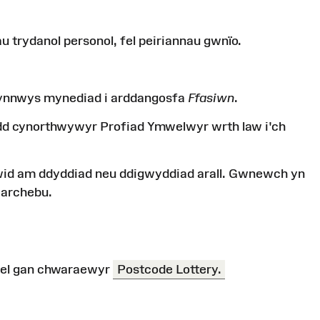
u trydanol personol, fel peiriannau gwnïo.
cynnwys
mynediad i arddangosfa
Ffasiwn
.
dd cynorthwywyr Profiad Ymwelwyr wrth law i'ch
yfnewid am ddyddiad neu ddigwyddiad arall. Gwnewch yn
 archebu.
el
gan
chwaraewyr
Postcode Lottery.