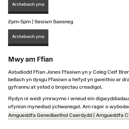
Archebwch yma
2pm-5pm | Sesiwn Saesneg
Archebwch yma
Mwy am
Ffian
Astudiodd
Ffian
Jones Ffasiwn yn y Coleg Celf Bren
bellach yn dysgu Ffasiwn a hefyd yn gweithio ar dr
gyfrannu at ystod o brojectau creadigol.
Rydyn ni wedi ymrwymo i wneud ein digwyddiadau 
ofynion mynediad ychwanegol. Am ragor o wyboda
Amgueddfa Genedlaethol Caerdydd | Amgueddfa 