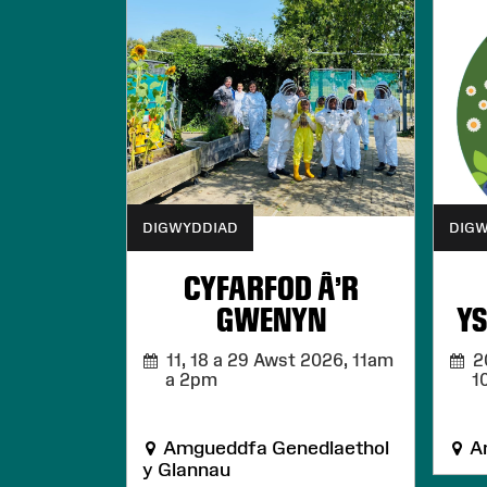
DIGWYDDIAD
DIG
CYFARFOD Â'R
GWENYN
YS
11, 18 a 29 Awst 2026,
11am
20
a 2pm
1
Amgueddfa Genedlaethol
Am
y Glannau