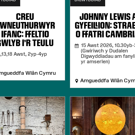
CREU
JOHNNY LEWIS A
WNEUTHURWYR
GYFEILLION: STRA
IFANC: FFELTIO
O FFATRI CAMBR
GWLYB I'R TEULU
15 Awst 2026,
10.30yb
(Gwiriwch y Dudalen
,13,18 Awst,
2yp-4yp
Digwyddiadau am fanyl
yr amserlen)
mgueddfa Wlân Cymru
Amgueddfa Wlân Cym