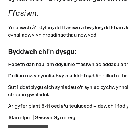
Ffasiwn.
Ymunwch â'r dylunydd ffasiwn a hwylusydd
Ffian
Jo
cynaliadwy yn greadigaethau newydd.
Byddwch chi'n dysgu:
Popeth dan haul am ddylunio ffasiwn ac addasu a th
Dulliau mwy cynaliadwy o ailddefnyddio dillad a the
Sut i ddatblygu eich syniadau o'r syniad cychwynnol 
straeon gweledol.
Ar gyfer plant 8-11 oed a'u teuluoedd – dewch i fod 
10am-1pm | Sesiwn Gymraeg