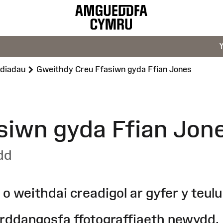
diadau
Gweithdy Creu Ffasiwn gyda Ffian Jones
siwn gyda Ffian Jon
dd
o weithdai creadigol ar gyfer y teulu
arddangosfa ffotograffiaeth newydd,