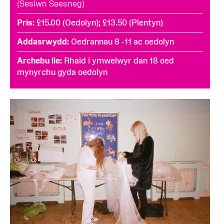
(Sesiwn Saesneg)
Pris
£15.00 (Oedolyn); £13.50 (Plentyn)
Addasrwydd
Oedrannau 8 -11 ac oedolyn
Archebu lle
Rhaid i ymwelwyr dan 18 oed
mynyrchu gyda oedolyn