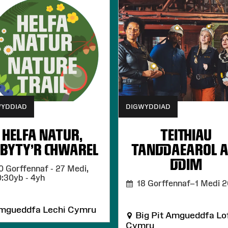
WYDDIAD
DIGWYDDIAD
HELFA NATUR,
TEITHIAU
BYTY'R CHWAREL
TANDDAEAROL 
DDIM
 Gorffennaf - 27 Medi,
0:30yb - 4yh
18 Gorffennaf–1 Medi 
gueddfa Lechi Cymru
Big Pit Amgueddfa Lo
Cymru