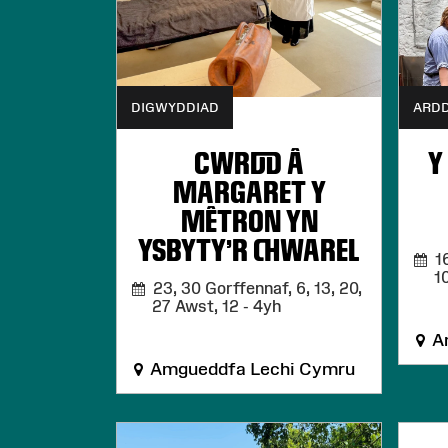
DIGWYDDIAD
ARD
CWRDD Â
Y
MARGARET Y
MÊTRON YN
YSBYTY'R CHWAREL
16
1
23, 30 Gorffennaf, 6, 13, 20,
27 Awst,
12 - 4yh
Am
Amgueddfa Lechi Cymru