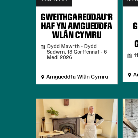
GWEITHGAREDDAU'R
HAF YN AMGUEDDFA
G
WLÂN CYMRU
Dydd Mawrth - Dydd
Sadwrn, 18 Gorffennaf - 6
11
Medi 2026
A
Amgueddfa Wlân Cymru