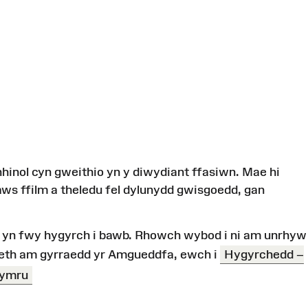
hinol cyn gweithio yn y diwydiant ffasiwn. Mae hi
aws ffilm a theledu fel dylunydd gwisgoedd, gan
yn fwy hygyrch i bawb. Rhowch wybod i ni am unrhyw
eth am gyrraedd yr Amgueddfa, ewch i
Hygyrchedd –
Cymru