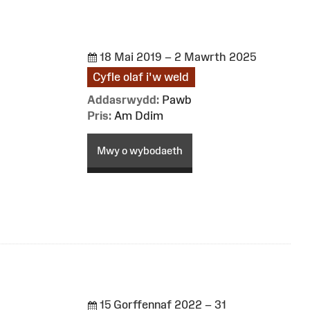
18 Mai 2019 – 2 Mawrth 2025
Cyfle olaf i'w weld
Addasrwydd:
Pawb
Pris:
Am Ddim
Mwy o wybodaeth
15 Gorffennaf 2022 – 31