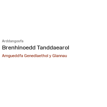
Arddangosfa
:
Brenhinoedd Tanddaearol
Amgueddfa Genedlaethol y Glannau