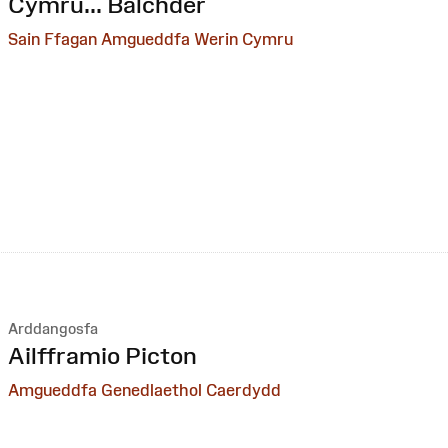
:
Cymru... Balchder
Sain Ffagan Amgueddfa Werin Cymru
Arddangosfa
:
Ailfframio Picton
Amgueddfa Genedlaethol Caerdydd