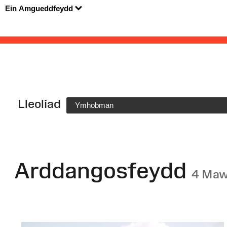
Ein Amgueddfeydd
Lleoliad
Ymhobman
Arddangosfeydd
4 Maw