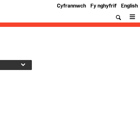
Cyfrannwch
Fy nghyfrif
English
Chwil
De