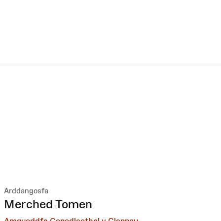
Arddangosfa
:
Merched Tomen
Amgueddfa Genedlaethol y Glannau