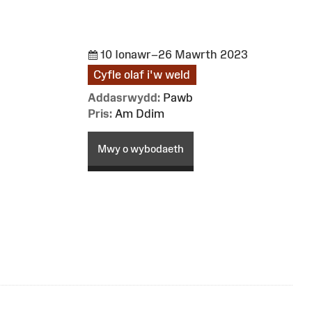
10 Ionawr–26 Mawrth 2023
Cyfle olaf i'w weld
Addasrwydd:
Pawb
Pris:
Am Ddim
Mwy o wybodaeth