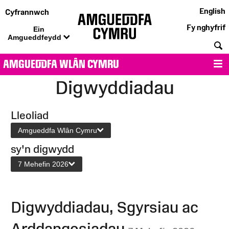
English
Cyfrannwch
Fy nghyfrif
Ein
Amgueddfeydd
C
AMGUEDDFA WLÂN CYMRU
D
Digwyddiadau
Lleoliad
Amgueddfa Wlân Cymru
sy'n digwydd
7 Mehefin 2026
Digwyddiadau, Sgyrsiau ac
Arddangosiadau