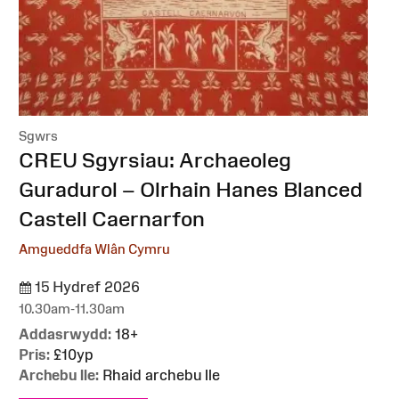
Sgwrs
:
CREU Sgyrsiau: Archaeoleg
Guradurol – Olrhain Hanes Blanced
Castell Caernarfon
Amgueddfa Wlân Cymru
15 Hydref 2026
10.30am-11.30am
Addasrwydd:
18+
Pris:
£10yp
Archebu lle:
Rhaid archebu lle