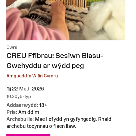
Cwrs
:
CREU Ffibrau: Sesiwn Blasu-
Gwehyddu ar wŷdd peg
Amgueddfa Wlân Cymru
22 Medi 2026
10.30yb-1yp
Addasrwydd:
18+
Pris:
Am ddim
Archebu lle:
Mae llefydd yn gyfyngedig. Rhaid
archebu tocynnau o flaen llaw.