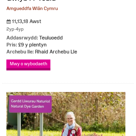
Amgueddfa Wlân Cymru
11,13,18 Awst
2yp-4yp
Addasrwydd:
Teuluoedd
Pris:
£9 y plentyn
Archebu lle:
Rhaid Archebu Lle
Mwy o wybodaeth