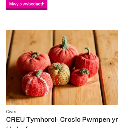
Mwy o wybodaeth
Cwrs
:
CREU Tymhorol- Crosio Pwmpen yr