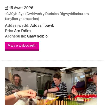
15 Awst 2026
10.30yb-3yp (Gwiriwch y Dudalen Digwyddiadau am
fanylion yr amserlen)
Addasrwydd:
Addas i bawb
Pris:
Am Ddim
Archebu lle:
Galw heibio
Mwy o wybodaeth