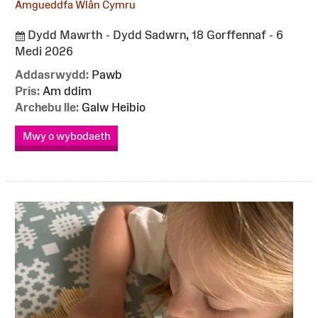
Amgueddfa Wlân Cymru
Dydd Mawrth - Dydd Sadwrn, 18 Gorffennaf - 6
Medi 2026
Addasrwydd:
Pawb
Pris:
Am ddim
Archebu lle:
Galw Heibio
Mwy o wybodaeth