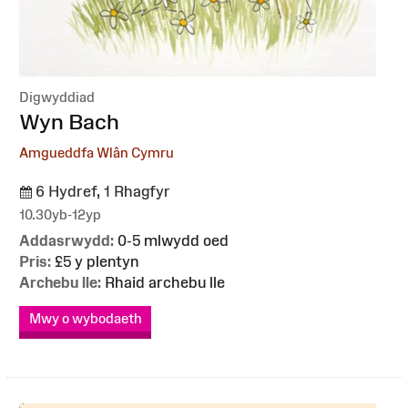
Digwyddiad
:
Wyn Bach
Amgueddfa Wlân Cymru
6 Hydref, 1 Rhagfyr
10.30yb-12yp
Addasrwydd:
0-5 mlwydd oed
Pris:
£5 y plentyn
Archebu lle:
Rhaid archebu lle
Mwy o wybodaeth