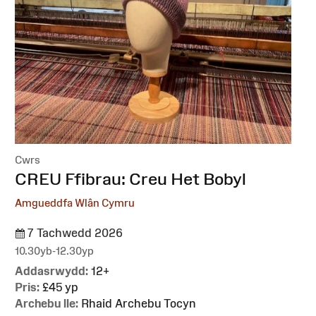
Cwrs
:
CREU Ffibrau: Creu Het Bobyl
Amgueddfa Wlân Cymru
7 Tachwedd 2026
10.30yb-12.30yp
Addasrwydd:
12+
Pris:
£45 yp
Archebu lle:
Rhaid Archebu Tocyn