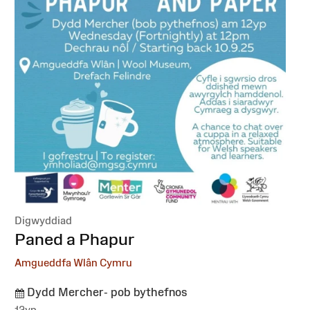
Digwyddiad
:
Paned a Phapur
Amgueddfa Wlân Cymru
Dydd Mercher- pob bythefnos
12yp