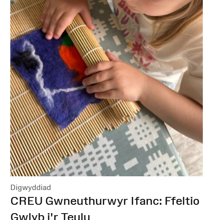
Digwyddiad
:
CREU Gwneuthurwyr Ifanc: Ffeltio
Gwlyb i'r Teulu