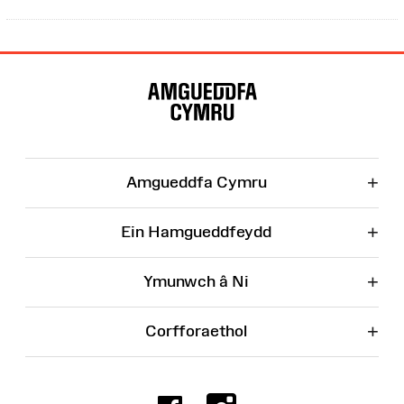
Map
o'r
Wefan
+
Amgueddfa Cymru
+
Ein Hamgueddfeydd
+
Ymunwch â Ni
+
Corfforaethol
Facebook
Instagr