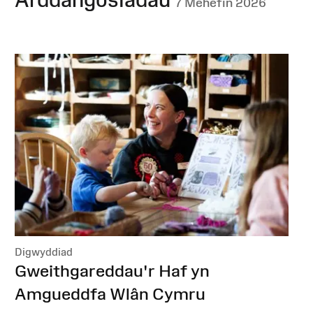
7 Mehefin 2026
Digwyddiad
:
Gweithgareddau'r Haf yn
Amgueddfa Wlân Cymru