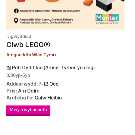
Digwyddiad
:
Clwb LEGO®
Amgueddfa Wlân Cymru
Pob Dydd Iau (Amser tymor yn unig)
3.30yp-5yp
Addasrwydd:
7-12 Oed
Pris:
Am Ddim
Archebu lle:
Galw Heibio
Mwy o wybodaeth