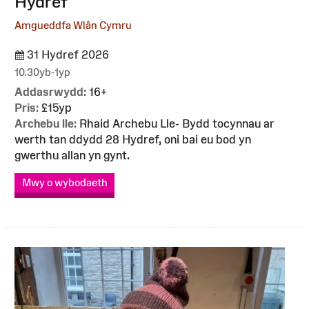
Hydref
Amgueddfa Wlân Cymru
31 Hydref 2026
10.30yb-1yp
Addasrwydd:
16+
Pris:
£15yp
Archebu lle:
Rhaid Archebu Lle- Bydd tocynnau ar
werth tan ddydd 28 Hydref, oni bai eu bod yn
gwerthu allan yn gynt.
Mwy o wybodaeth