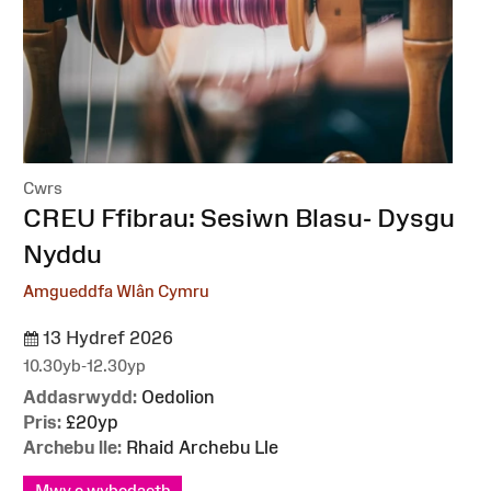
Cwrs
:
CREU Ffibrau: Sesiwn Blasu- Dysgu
Nyddu
Amgueddfa Wlân Cymru
13 Hydref 2026
10.30yb-12.30yp
Addasrwydd:
Oedolion
Pris:
£20yp
Archebu lle:
Rhaid Archebu Lle
Mwy o wybodaeth