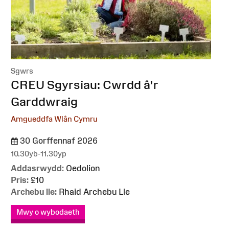
Sgwrs
:
CREU Sgyrsiau: Cwrdd â'r
Garddwraig
Amgueddfa Wlân Cymru
30 Gorffennaf 2026
10.30yb-11.30yp
Addasrwydd:
Oedolion
Pris:
£10
Archebu lle:
Rhaid Archebu Lle
Mwy o wybodaeth