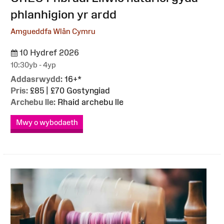
phlanhigion yr ardd
Amgueddfa Wlân Cymru
10 Hydref 2026
10:30yb - 4yp
Addasrwydd:
16+*
Pris:
£85 | £70 Gostyngiad
Archebu lle:
Rhaid archebu lle
Mwy o wybodaeth