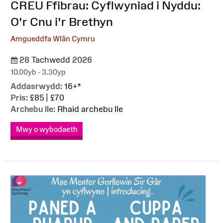
:
CREU Ffibrau: Cyflwyniad i Nyddu:
O'r Cnu i'r Brethyn
Amgueddfa Wlân Cymru
28 Tachwedd 2026
10.00yb - 3.30yp
Addasrwydd:
16+*
Pris:
£85 | £70
Archebu lle:
Rhaid archebu lle
Mwy o wybodaeth