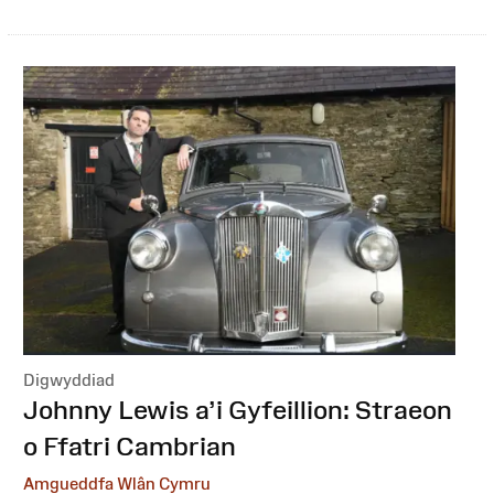
Digwyddiad
:
Johnny Lewis a’i Gyfeillion: Straeon
o Ffatri Cambrian
Amgueddfa Wlân Cymru