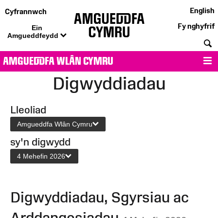
English
Cyfrannwch
Fy nghyfrif
Ein
Amgueddfeydd
C
AMGUEDDFA WLÂN CYMRU
D
Digwyddiadau
Lleoliad
Amgueddfa Wlân Cymru
sy'n digwydd
4 Mehefin 2026
Digwyddiadau, Sgyrsiau ac
Arddangosiadau