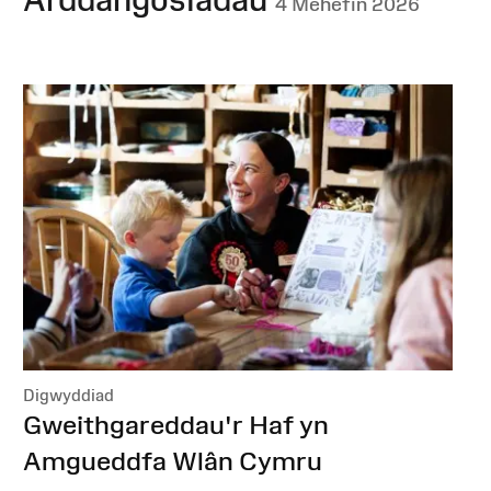
4 Mehefin 2026
Digwyddiad
:
Gweithgareddau'r Haf yn
Amgueddfa Wlân Cymru