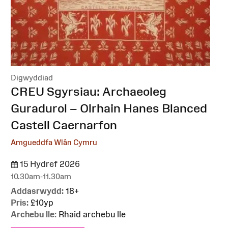
Digwyddiad
:
CREU Sgyrsiau: Archaeoleg
Guradurol – Olrhain Hanes Blanced
Castell Caernarfon
Amgueddfa Wlân Cymru
15 Hydref 2026
10.30am-11.30am
Addasrwydd:
18+
Pris:
£10yp
Archebu lle:
Rhaid archebu lle