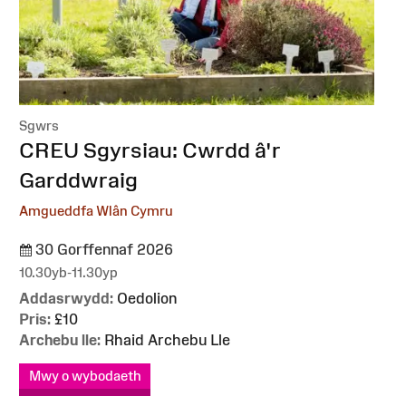
Sgwrs
:
CREU Sgyrsiau: Cwrdd â'r
Garddwraig
Amgueddfa Wlân Cymru
30 Gorffennaf 2026
10.30yb-11.30yp
Addasrwydd:
Oedolion
Pris:
£10
Archebu lle:
Rhaid Archebu Lle
Mwy o wybodaeth