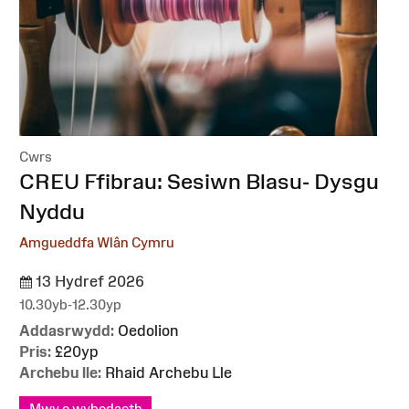
Cwrs
:
CREU Ffibrau: Sesiwn Blasu- Dysgu
Nyddu
Amgueddfa Wlân Cymru
13 Hydref 2026
10.30yb-12.30yp
Addasrwydd:
Oedolion
Pris:
£20yp
Archebu lle:
Rhaid Archebu Lle
Mwy o wybodaeth