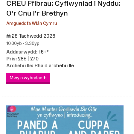
:
CREU Ffibrau: Cyflwyniad i Nyddu:
O'r Cnu i'r Brethyn
Amgueddfa Wlân Cymru
28 Tachwedd 2026
10.00yb - 3.30yp
Addasrwydd:
16+*
Pris:
£85 | £70
Archebu lle:
Rhaid archebu lle
Mwy o wybodaeth