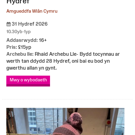
Hydref
Amgueddfa Wlân Cymru
31 Hydref 2026
10.30yb-1yp
Addasrwydd:
16+
Pris:
£15yp
Archebu lle:
Rhaid Archebu Lle- Bydd tocynnau ar
werth tan ddydd 28 Hydref, oni bai eu bod yn
gwerthu allan yn gynt.
Mwy o wybodaeth