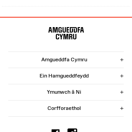
Map
o'r
Wefan
+
Amgueddfa Cymru
+
Ein Hamgueddfeydd
+
Ymunwch â Ni
+
Corfforaethol
Facebook
Instagr