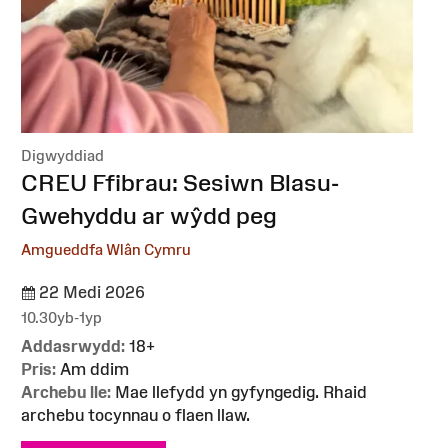
Digwyddiad
:
CREU Ffibrau: Sesiwn Blasu-
Gwehyddu ar wŷdd peg
Amgueddfa Wlân Cymru
22 Medi 2026
10.30yb-1yp
Addasrwydd:
18+
Pris:
Am ddim
Archebu lle:
Mae llefydd yn gyfyngedig. Rhaid
archebu tocynnau o flaen llaw.