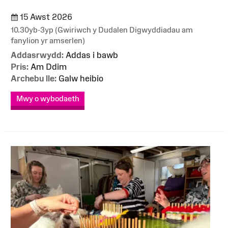
15 Awst 2026
10.30yb-3yp (Gwiriwch y Dudalen Digwyddiadau am
fanylion yr amserlen)
Addasrwydd:
Addas i bawb
Pris:
Am Ddim
Archebu lle:
Galw heibio
Mwy o wybodaeth