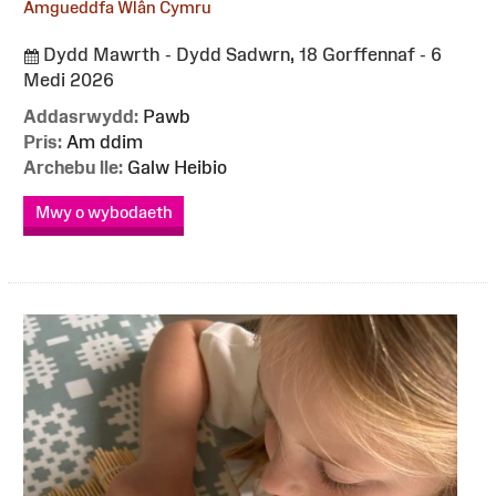
Amgueddfa Wlân Cymru
Dydd Mawrth - Dydd Sadwrn, 18 Gorffennaf - 6
Medi 2026
Addasrwydd:
Pawb
Pris:
Am ddim
Archebu lle:
Galw Heibio
Mwy o wybodaeth