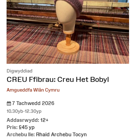
Digwyddiad
:
CREU Ffibrau: Creu Het Bobyl
Amgueddfa Wlân Cymru
7 Tachwedd 2026
10.30yb-12.30yp
Addasrwydd:
12+
Pris:
£45 yp
Archebu lle:
Rhaid Archebu Tocyn