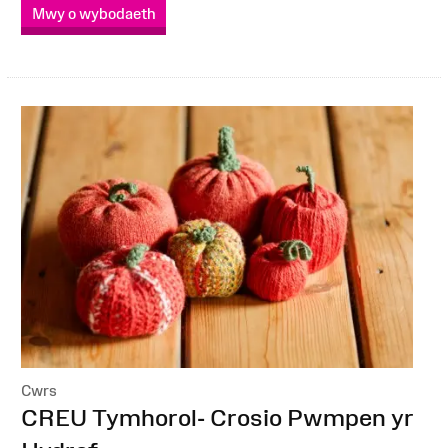
Mwy o wybodaeth
Cwrs
:
CREU Tymhorol- Crosio Pwmpen yr