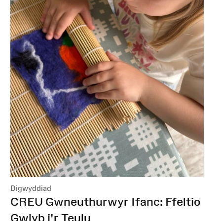
Digwyddiad
:
CREU Gwneuthurwyr Ifanc: Ffeltio
Gwlyb i'r Teulu