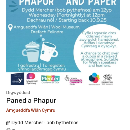
Digwyddiad
:
Paned a Phapur
Amgueddfa Wlân Cymru
Dydd Mercher- pob bythefnos
12yp