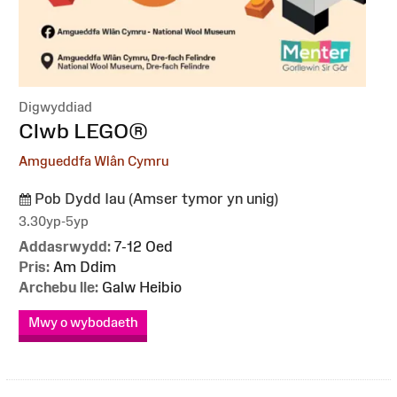
Digwyddiad
:
Clwb LEGO®
Amgueddfa Wlân Cymru
Pob Dydd Iau (Amser tymor yn unig)
3.30yp-5yp
Addasrwydd:
7-12 Oed
Pris:
Am Ddim
Archebu lle:
Galw Heibio
Mwy o wybodaeth