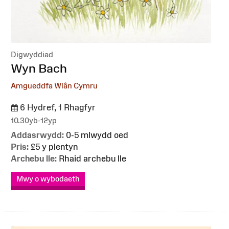
Digwyddiad
:
Wyn Bach
Amgueddfa Wlân Cymru
6 Hydref, 1 Rhagfyr
10.30yb-12yp
Addasrwydd:
0-5 mlwydd oed
Pris:
£5 y plentyn
Archebu lle:
Rhaid archebu lle
Mwy o wybodaeth