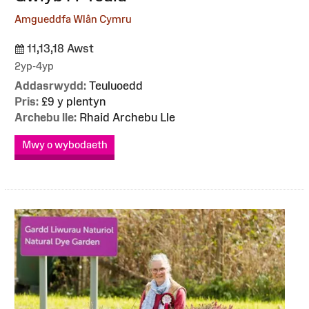
Amgueddfa Wlân Cymru
11,13,18 Awst
2yp-4yp
Addasrwydd:
Teuluoedd
Pris:
£9 y plentyn
Archebu lle:
Rhaid Archebu Lle
Mwy o wybodaeth