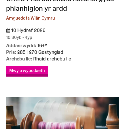
phlanhigion yr ardd
Amgueddfa Wlân Cymru
10 Hydref 2026
10:30yb - 4yp
Addasrwydd:
16+*
Pris:
£85 | £70 Gostyngiad
Archebu lle:
Rhaid archebu lle
Mwy o wybodaeth