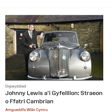
Digwyddiad
:
Johnny Lewis a’i Gyfeillion: Straeon
o Ffatri Cambrian
Amgueddfa Wlân Cymru