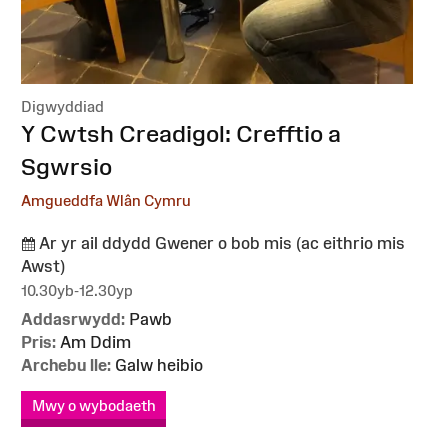
Digwyddiad
:
Y Cwtsh Creadigol: Crefftio a
Sgwrsio
Amgueddfa Wlân Cymru
Ar yr ail ddydd Gwener o bob mis (ac eithrio mis
Awst)
10.30yb-12.30yp
Addasrwydd:
Pawb
Pris:
Am Ddim
Archebu lle:
Galw heibio
Mwy o wybodaeth