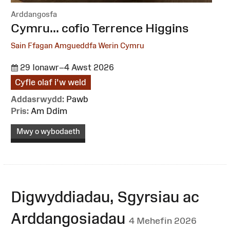
Arddangosfa
:
Cymru... cofio Terrence Higgins
Sain Ffagan Amgueddfa Werin Cymru
29 Ionawr–4 Awst 2026
Cyfle olaf i'w weld
Addasrwydd:
Pawb
Pris:
Am Ddim
Mwy o wybodaeth
Digwyddiadau, Sgyrsiau ac
Arddangosiadau
4 Mehefin 2026