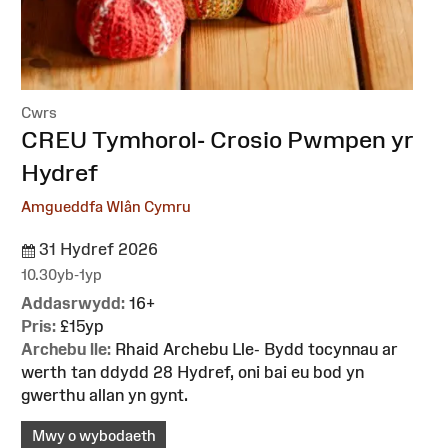
Cwrs
:
CREU Tymhorol- Crosio Pwmpen yr
Hydref
Amgueddfa Wlân Cymru
31 Hydref 2026
10.30yb-1yp
Addasrwydd:
16+
Pris:
£15yp
Archebu lle:
Rhaid Archebu Lle- Bydd tocynnau ar
werth tan ddydd 28 Hydref, oni bai eu bod yn
gwerthu allan yn gynt.
Mwy o wybodaeth