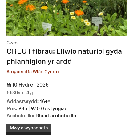
Cwrs
:
CREU Ffibrau: Lliwio naturiol gyda
phlanhigion yr ardd
Amgueddfa Wlân Cymru
10 Hydref 2026
10:30yb - 4yp
Addasrwydd:
16+*
Pris:
£85 | £70 Gostyngiad
Archebu lle:
Rhaid archebu lle
Mwy o wybodaeth