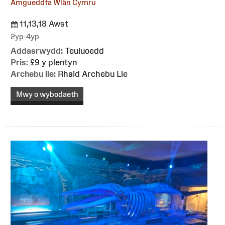
Amgueddfa Wlân Cymru
11,13,18 Awst
2yp-4yp
Addasrwydd:
Teuluoedd
Pris:
£9 y plentyn
Archebu lle:
Rhaid Archebu Lle
Mwy o wybodaeth