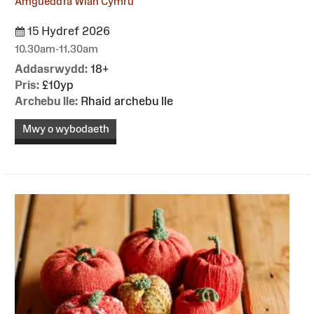
Amgueddfa Wlân Cymru
15 Hydref 2026
10.30am-11.30am
Addasrwydd:
18+
Pris:
£10yp
Archebu lle:
Rhaid archebu lle
Mwy o wybodaeth