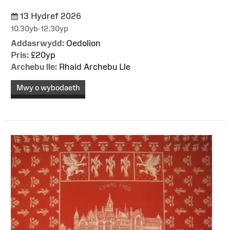
13 Hydref 2026
10.30yb-12.30yp
Addasrwydd:
Oedolion
Pris:
£20yp
Archebu lle:
Rhaid Archebu Lle
Mwy o wybodaeth