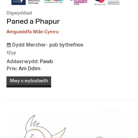
Digwyddiad
:
Paned a Phapur
Amgueddfa Wlân Cymru
Dydd Mercher- pob bythefnos
12yp
Addasrwydd:
Pawb
Pris:
Am Ddim
Mwy o wybodaeth