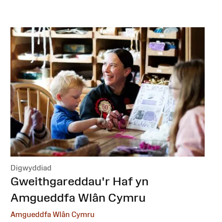
Digwyddiad
:
Gweithgareddau'r Haf yn
Amgueddfa Wlân Cymru
Amgueddfa Wlân Cymru