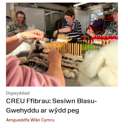
Digwyddiad
:
CREU Ffibrau: Sesiwn Blasu-
Gwehyddu ar wŷdd peg
Amgueddfa Wlân Cymru