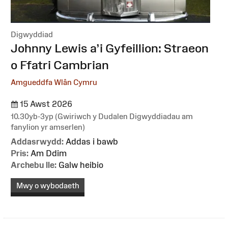
Digwyddiad
:
Johnny Lewis a’i Gyfeillion: Straeon
o Ffatri Cambrian
Amgueddfa Wlân Cymru
15 Awst 2026
10.30yb-3yp (Gwiriwch y Dudalen Digwyddiadau am
fanylion yr amserlen)
Addasrwydd:
Addas i bawb
Pris:
Am Ddim
Archebu lle:
Galw heibio
Mwy o wybodaeth