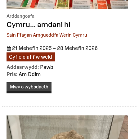
Arddangosfa
:
Cymru... amdani hi
Sain Ffagan Amgueddfa Werin Cymru
21 Mehefin 2025 – 28 Mehefin 2026
Cyfle olaf i'w weld
Addasrwydd:
Pawb
Pris:
Am Ddim
Mwy o wybodaeth