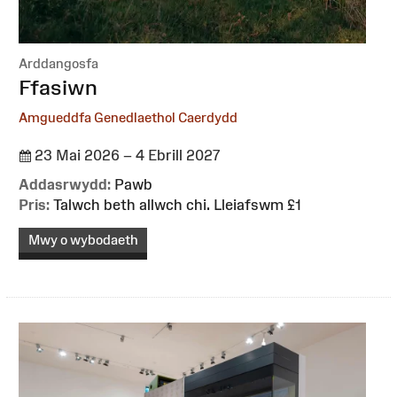
Arddangosfa
:
Ffasiwn
Amgueddfa Genedlaethol Caerdydd
23 Mai 2026 – 4 Ebrill 2027
Addasrwydd:
Pawb
Pris:
Talwch beth allwch chi. Lleiafswm £1
Mwy o wybodaeth