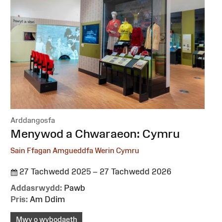
Arddangosfa
:
Menywod a Chwaraeon: Cymru
Sain Ffagan Amgueddfa Werin Cymru
27 Tachwedd 2025 – 27 Tachwedd 2026
Addasrwydd:
Pawb
Pris:
Am Ddim
Mwy o wybodaeth