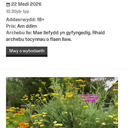
22 Medi 2026
10.30yb-1yp
Addasrwydd:
18+
Pris:
Am ddim
Archebu lle:
Mae llefydd yn gyfyngedig. Rhaid
archebu tocynnau o flaen llaw.
Mwy o wybodaeth