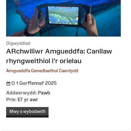
Digwyddiad
:
ARchwiliwr Amgueddfa: Canllaw
rhyngweithiol i’r orielau
Amgueddfa Genedlaethol Caerdydd
O 1 Gorffennaf 2025
Addasrwydd:
Pawb
Pris:
£7 yr awr
Mwy o wybodaeth