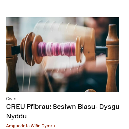
Cwrs
:
CREU Ffibrau: Sesiwn Blasu- Dysgu
Nyddu
Amgueddfa Wlân Cymru