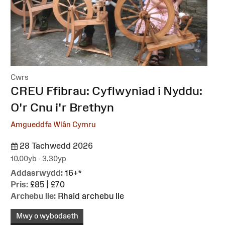
Cwrs
:
CREU Ffibrau: Cyflwyniad i Nyddu:
O'r Cnu i'r Brethyn
Amgueddfa Wlân Cymru
28 Tachwedd 2026
10.00yb - 3.30yp
Addasrwydd:
16+*
Pris:
£85 | £70
Archebu lle:
Rhaid archebu lle
Mwy o wybodaeth