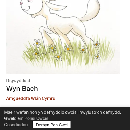
Digwyddiad
:
Wyn Bach
Amgueddfa Wlân Cymru
6 Hydref, 1 Rhagfyr
Mae’r wefan hon yn defnyddio cwcis i hwyluso’ch defnydd.
10.30yb-12yp
Gweld ein
Polisi Cwcis
Gosodiadau
Derbyn Pob Cwci
Addasrwydd:
0-5 mlwydd oed