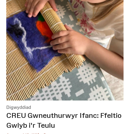
Digwyddiad
:
CREU Gwneuthurwyr Ifanc: Ffeltio
Gwlyb i'r Teulu