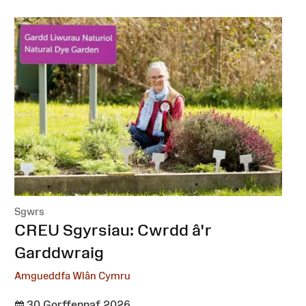
Sgwrs
:
CREU Sgyrsiau: Cwrdd â'r
Garddwraig
Amgueddfa Wlân Cymru
30 Gorffennaf 2026