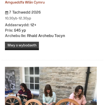
Amgueddfa Wlân Cymru
7 Tachwedd 2026
10.30yb-12.30yp
Addasrwydd:
12+
Pris:
£45 yp
Archebu lle:
Rhaid Archebu Tocyn
Mwy o wybodaeth