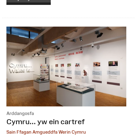
Arddangosfa
:
Cymru… yw ein cartref
Sain Ffagan Amgueddfa Werin Cymru