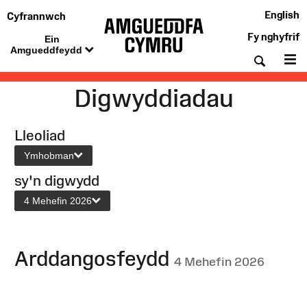
English
Cyfrannwch
Fy nghyfrif
Ein
Amgueddfeydd
Chwil
De
Digwyddiadau
Lleoliad
Ymhobman
sy'n digwydd
4 Mehefin 2026
Arddangosfeydd
4 Mehefin 2026