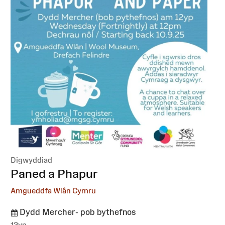
Digwyddiad
:
Paned a Phapur
Amgueddfa Wlân Cymru
Dydd Mercher- pob bythefnos
12yp