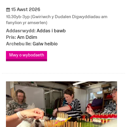
15 Awst 2026
10.30yb-3yp (Gwiriwch y Dudalen Digwyddiadau am
fanylion yr amserlen)
Addasrwydd:
Addas i bawb
Pris:
Am Ddim
Archebu lle:
Galw heibio
Mwy o wybodaeth