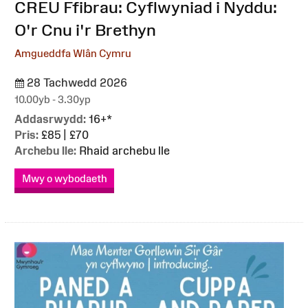
:
CREU Ffibrau: Cyflwyniad i Nyddu:
O'r Cnu i'r Brethyn
Amgueddfa Wlân Cymru
28 Tachwedd 2026
10.00yb - 3.30yp
Addasrwydd:
16+*
Pris:
£85 | £70
Archebu lle:
Rhaid archebu lle
Mwy o wybodaeth