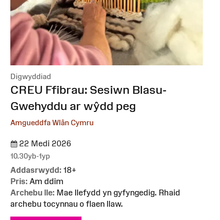
Digwyddiad
:
CREU Ffibrau: Sesiwn Blasu-
Gwehyddu ar wŷdd peg
Amgueddfa Wlân Cymru
22 Medi 2026
10.30yb-1yp
Addasrwydd:
18+
Pris:
Am ddim
Archebu lle:
Mae llefydd yn gyfyngedig. Rhaid
archebu tocynnau o flaen llaw.