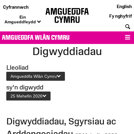
English
Cyfrannwch
Fy nghyfrif
Ein
Amgueddfeydd
C
AMGUEDDFA WLÂN CYMRU
D
Digwyddiadau
Lleoliad
Amgueddfa Wlân Cymru
sy'n digwydd
25 Mehefin 2026
Digwyddiadau, Sgyrsiau ac
Arddangosiadau