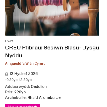
Cwrs
:
CREU Ffibrau: Sesiwn Blasu- Dysgu
Nyddu
Amgueddfa Wlân Cymru
13 Hydref 2026
10.30yb-12.30yp
Addasrwydd:
Oedolion
Pris:
£20yp
Archebu lle:
Rhaid Archebu Lle
Mwy o wybodaeth