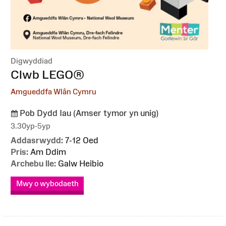
Digwyddiad
:
Clwb LEGO®
Amgueddfa Wlân Cymru
Pob Dydd Iau (Amser tymor yn unig)
3.30yp-5yp
Addasrwydd:
7-12 Oed
Pris:
Am Ddim
Archebu lle:
Galw Heibio
Mwy o wybodaeth