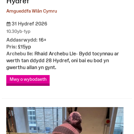
Hydref
Amgueddfa Wlân Cymru
31 Hydref 2026
10.30yb-1yp
Addasrwydd:
16+
Pris:
£15yp
Archebu lle:
Rhaid Archebu Lle- Bydd tocynnau ar
werth tan ddydd 28 Hydref, oni bai eu bod yn
gwerthu allan yn gynt.
Mwy o wybodaeth