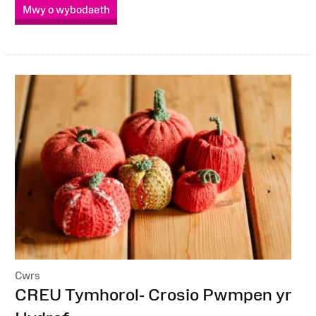
Mwy o wybodaeth
Cwrs
:
CREU Tymhorol- Crosio Pwmpen yr