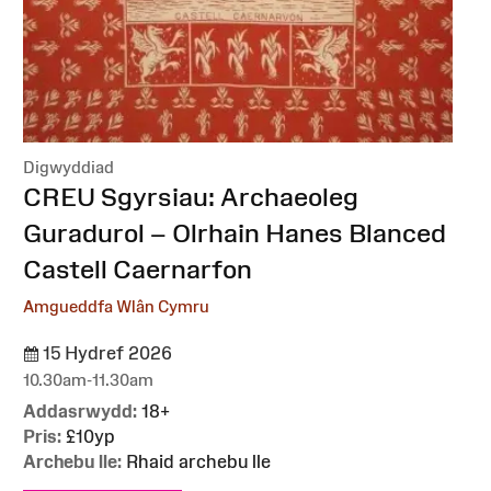
Digwyddiad
:
CREU Sgyrsiau: Archaeoleg
Guradurol – Olrhain Hanes Blanced
Castell Caernarfon
Amgueddfa Wlân Cymru
15 Hydref 2026
10.30am-11.30am
Addasrwydd:
18+
Pris:
£10yp
Archebu lle:
Rhaid archebu lle