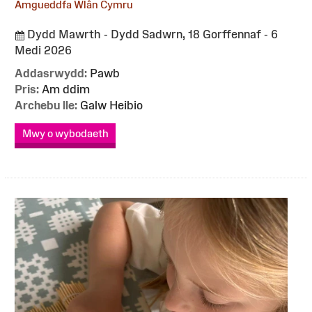
Amgueddfa Wlân Cymru
Dydd Mawrth - Dydd Sadwrn, 18 Gorffennaf - 6
Medi 2026
Addasrwydd:
Pawb
Pris:
Am ddim
Archebu lle:
Galw Heibio
Mwy o wybodaeth