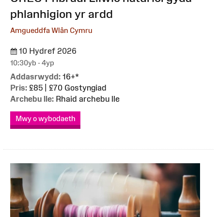
phlanhigion yr ardd
Amgueddfa Wlân Cymru
10 Hydref 2026
10:30yb - 4yp
Addasrwydd:
16+*
Pris:
£85 | £70 Gostyngiad
Archebu lle:
Rhaid archebu lle
Mwy o wybodaeth