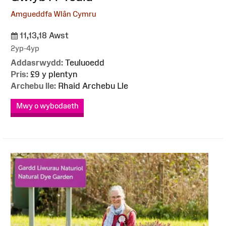
Amgueddfa Wlân Cymru
11,13,18 Awst
2yp-4yp
Addasrwydd:
Teuluoedd
Pris:
£9 y plentyn
Archebu lle:
Rhaid Archebu Lle
Mwy o wybodaeth