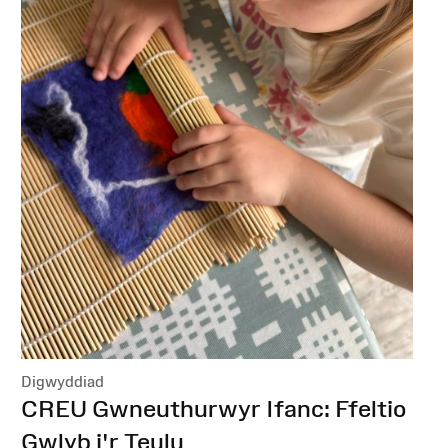
Digwyddiad
:
CREU Gwneuthurwyr Ifanc: Ffeltio
Gwlyb i'r Teulu