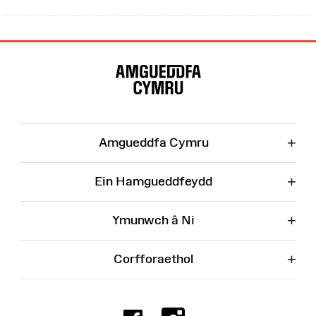
Map
o'r
Wefan
+
Amgueddfa Cymru
+
Ein Hamgueddfeydd
+
Ymunwch â Ni
+
Corfforaethol
Facebook
Instagr