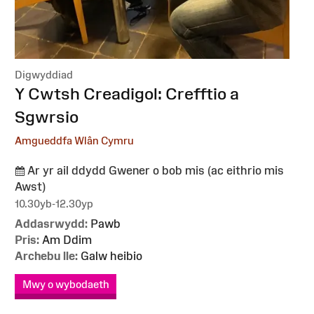
Digwyddiad
:
Y Cwtsh Creadigol: Crefftio a
Sgwrsio
Amgueddfa Wlân Cymru
Ar yr ail ddydd Gwener o bob mis (ac eithrio mis
Awst)
10.30yb-12.30yp
Addasrwydd:
Pawb
Pris:
Am Ddim
Archebu lle:
Galw heibio
Mwy o wybodaeth