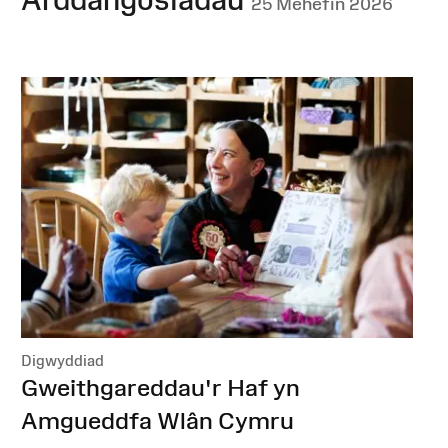
25 Mehefin 2026
Digwyddiad
:
Gweithgareddau'r Haf yn
Amgueddfa Wlân Cymru