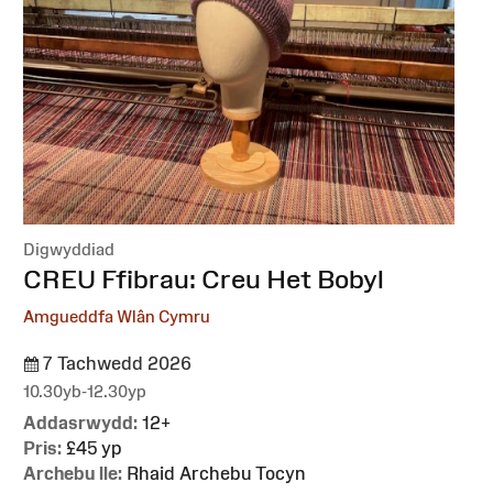
Digwyddiad
:
CREU Ffibrau: Creu Het Bobyl
Amgueddfa Wlân Cymru
7 Tachwedd 2026
10.30yb-12.30yp
Addasrwydd:
12+
Pris:
£45 yp
Archebu lle:
Rhaid Archebu Tocyn