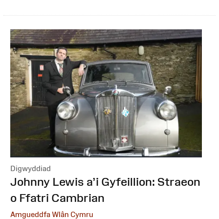
Digwyddiad
:
Johnny Lewis a’i Gyfeillion: Straeon
o Ffatri Cambrian
Amgueddfa Wlân Cymru