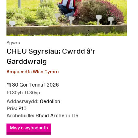
Sgwrs
:
CREU Sgyrsiau: Cwrdd â'r
Garddwraig
Amgueddfa Wlân Cymru
30 Gorffennaf 2026
10.30yb-11.30yp
Addasrwydd:
Oedolion
Pris:
£10
Archebu lle:
Rhaid Archebu Lle
Mwy o wybodaeth