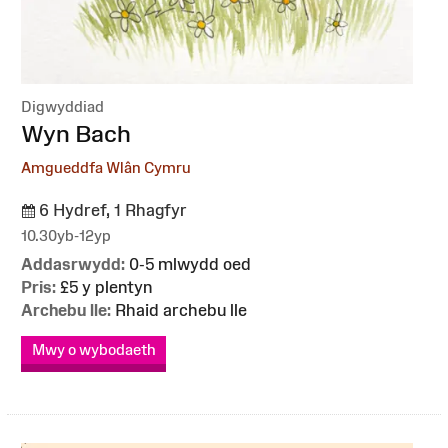
Digwyddiad
:
Wyn Bach
Amgueddfa Wlân Cymru
6 Hydref, 1 Rhagfyr
10.30yb-12yp
Addasrwydd:
0-5 mlwydd oed
Pris:
£5 y plentyn
Archebu lle:
Rhaid archebu lle
Mwy o wybodaeth