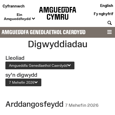
English
Cyfrannwch
Fy nghyfrif
Ein
Amgueddfeydd
C
AMGUEDDFA GENEDLAETHOL CAERDYDD
D
Digwyddiadau
Lleoliad
Amgueddfa Genedlaethol Caerdydd
sy'n digwydd
7 Mehefin 2026
Arddangosfeydd
7 Mehefin 2026