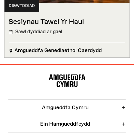
DIGWYDDIAD
Sesiynau Tawel Yr Haul
Sawl dyddiad ar gael
Amgueddfa Genedlaethol Caerdydd
Map
o'r
Wefan
+
Amgueddfa Cymru
+
Ein Hamgueddfeydd