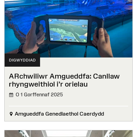
DIGWYDDIAD
ARchwiliwr Amgueddfa: Canllaw
rhyngweithiol i’r orielau
O 1 Gorffennaf 2025
Amgueddfa Genedlaethol Caerdydd