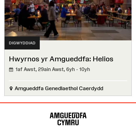
DIGWYDDIAD
Hwyrnos yr Amgueddfa: Helios
1af Awst, 29ain Awst,
6yh - 10yh
Amgueddfa Genedlaethol Caerdydd
Map
o'r
Wefan