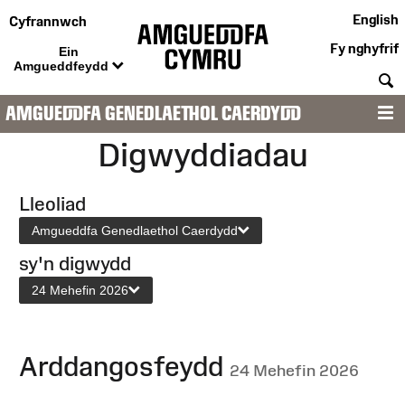
English
Cyfrannwch
Fy nghyfrif
Ein
Amgueddfeydd
C
AMGUEDDFA GENEDLAETHOL CAERDYDD
D
Digwyddiadau
Lleoliad
Amgueddfa Genedlaethol Caerdydd
sy'n digwydd
24 Mehefin 2026
Arddangosfeydd
24 Mehefin 2026