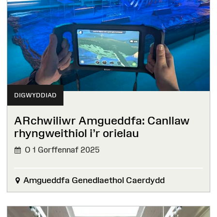
DIGWYDDIAD
ARchwiliwr Amgueddfa: Canllaw
rhyngweithiol i’r orielau
O 1 Gorffennaf 2025
Amgueddfa Genedlaethol Caerdydd