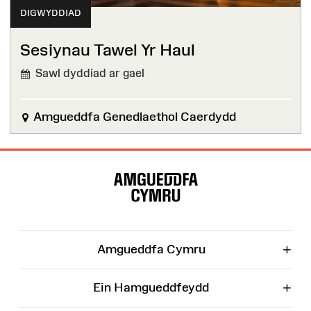
DIGWYDDIAD
Sesiynau Tawel Yr Haul
Sawl dyddiad ar gael
Amgueddfa Genedlaethol Caerdydd
Map
o'r
Wefan
+
Amgueddfa Cymru
+
Ein Hamgueddfeydd