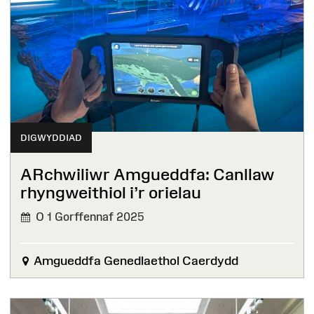
DIGWYDDIAD
ARchwiliwr Amgueddfa: Canllaw
rhyngweithiol i’r orielau
O 1 Gorffennaf 2025
Amgueddfa Genedlaethol Caerdydd