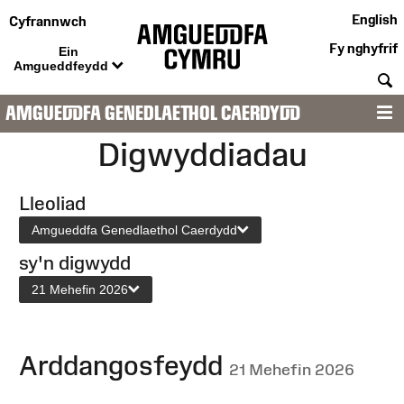
English
Cyfrannwch
Fy nghyfrif
Ein
Amgueddfeydd
C
AMGUEDDFA GENEDLAETHOL CAERDYDD
D
Digwyddiadau
Lleoliad
Amgueddfa Genedlaethol Caerdydd
sy'n digwydd
21 Mehefin 2026
Arddangosfeydd
21 Mehefin 2026