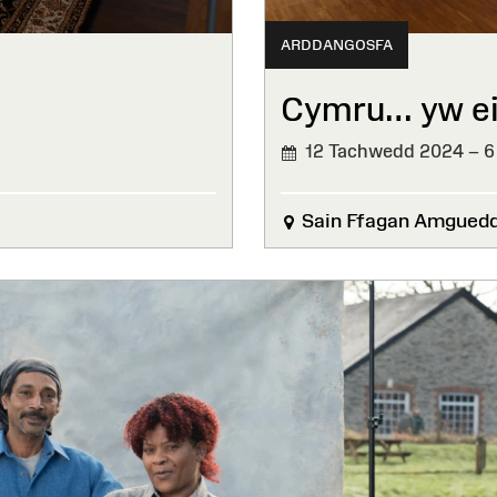
ARDDANGOSFA
Cymru… yw ei
12 Tachwedd 2024 – 6
Sain Ffagan Amgued