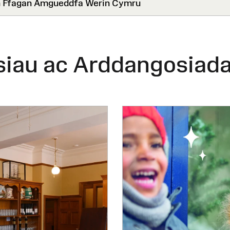
 Ffagan Amgueddfa Werin Cymru
siau ac Arddangosiad