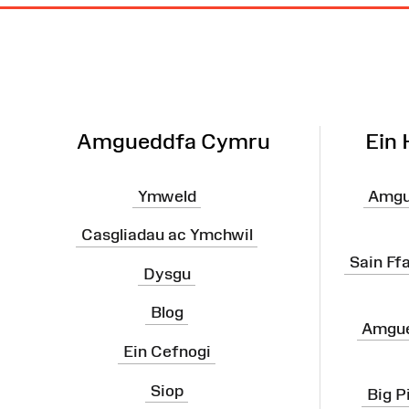
Map
o'r
Wefan
Amgueddfa Cymru
Ein
Ymweld
Amgu
Casgliadau ac Ymchwil
Sain Ff
Dysgu
Blog
Amgue
Ein Cefnogi
Siop
Big P