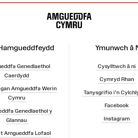
 Hamgueddfeydd
Ymunwch â 
eddfa Genedlaethol
Cysylltwch â ni
Caerdydd
Cymryd Rhan
agan Amgueddfa Werin
Tanysgrifio i'n Cylchl
Cymru
Facebook
ddfa Genedlaethol y
Instagram
Glannau
it Amgueddfa Lofaol