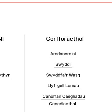
Ni
Corfforaethol
Amdanom ni
Swyddi
ythyr
Swyddfa'r Wasg
Llyfrgell Luniau
Canolfan Casgliadau
Cenedlaethol