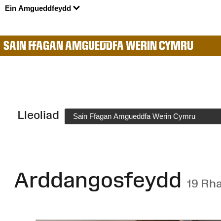
Ein Amgueddfeydd
SAIN FFAGAN AMGUEDDFA WERIN CYMRU
Lleoliad
Sain Ffagan Amgueddfa Werin Cymru
Arddangosfeydd
19 Rh