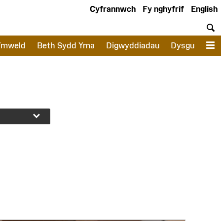
Cyfrannwch
Fy nghyfrif
English
C
Ymweld
Beth Sydd Yma
Digwyddiadau
Dysgu
D