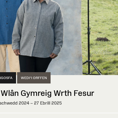
NGOSFA
WEDI'I ORFFEN
 Wlân Gymreig Wrth Fesur
achwedd 2024 – 27 Ebrill 2025
I
EN