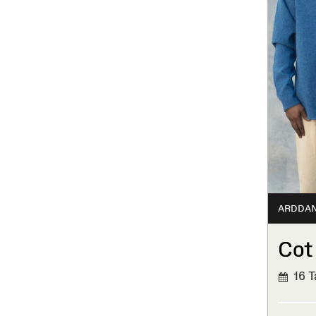
ARDDA
Cot
16 T
WEDI'
ORFF