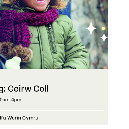
g: Ceirw Coll
10am-4pm
dfa Werin Cymru