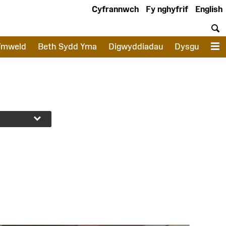
Cyfrannwch
Fy nghyfrif
English
C
Ymweld
Beth Sydd Yma
Digwyddiadau
Dysgu
D