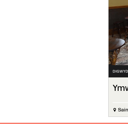
DIGWYD
Ymw
Sain
Map