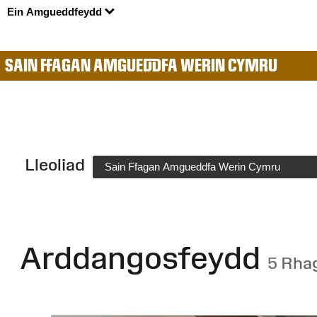
Ein Amgueddfeydd
SAIN FFAGAN AMGUEDDFA WERIN CYMRU
Lleoliad
Sain Ffagan Amgueddfa Werin Cymru
Arddangosfeydd
5 Rha