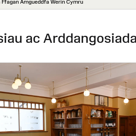
 Ffagan Amgueddfa Werin Cymru
siau ac Arddangosiad