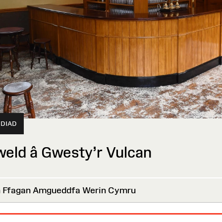
DIAD
eld â Gwesty’r Vulcan
 Ffagan Amgueddfa Werin Cymru