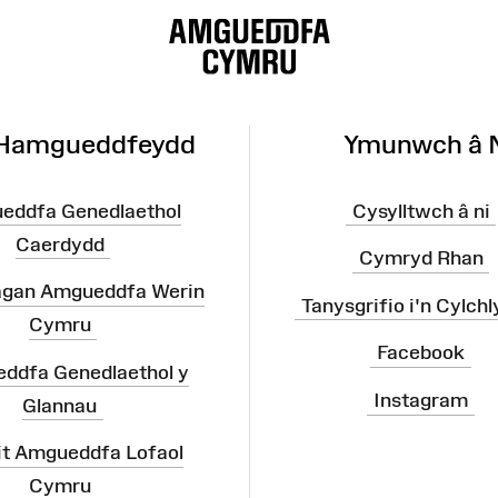
 Hamgueddfeydd
Ymunwch â 
eddfa Genedlaethol
Cysylltwch â ni
Caerdydd
Cymryd Rhan
agan Amgueddfa Werin
Tanysgrifio i'n Cylchl
Cymru
Facebook
ddfa Genedlaethol y
Instagram
Glannau
it Amgueddfa Lofaol
Cymru