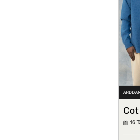
ARDDA
Cot
16 T
WEDI'
ORFF