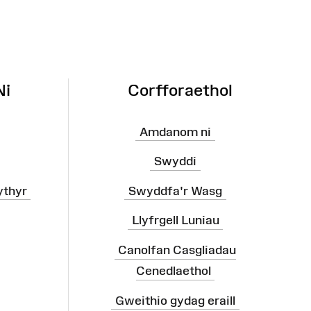
Ni
Corfforaethol
Amdanom ni
Swyddi
ythyr
Swyddfa'r Wasg
Llyfrgell Luniau
Canolfan Casgliadau
Cenedlaethol
Gweithio gydag eraill