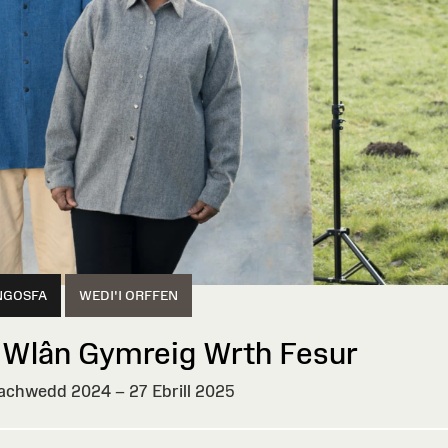
NGOSFA
WEDI'I ORFFEN
 Wlân Gymreig Wrth Fesur
achwedd 2024 – 27 Ebrill 2025
I
EN