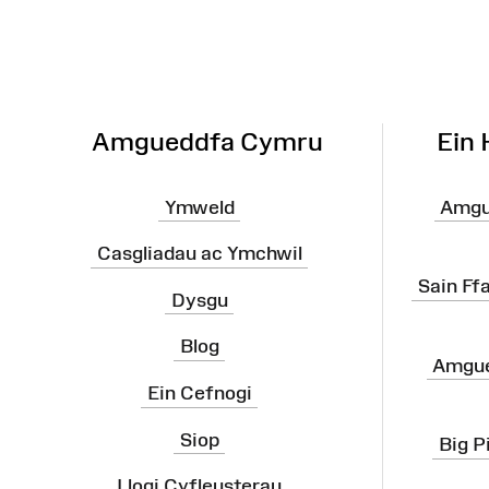
o'r
Wefan
Amgueddfa Cymru
Ein
Ymweld
Amgu
Casgliadau ac Ymchwil
Sain Ff
Dysgu
Blog
Amgue
Ein Cefnogi
Siop
Big P
Llogi Cyfleusterau