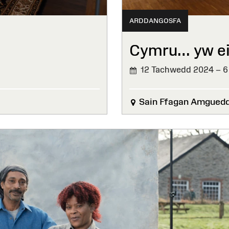
ARDDANGOSFA
Cymru… yw ei
12 Tachwedd 2024 – 6
Sain Ffagan Amgued