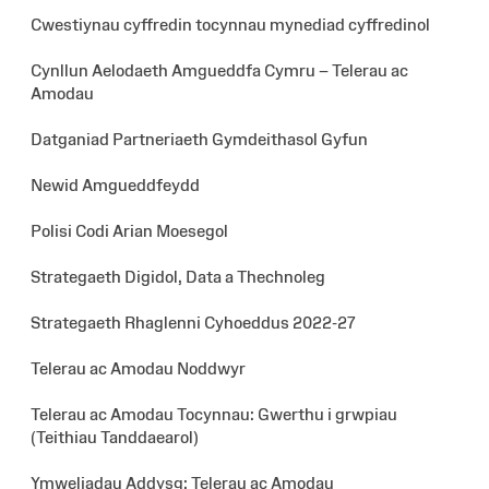
Cwestiynau cyffredin tocynnau mynediad cyffredinol
Cynllun Aelodaeth Amgueddfa Cymru – Telerau ac
Amodau
Datganiad Partneriaeth Gymdeithasol Gyfun
Newid Amgueddfeydd
Polisi Codi Arian Moesegol
Strategaeth Digidol, Data a Thechnoleg
Strategaeth Rhaglenni Cyhoeddus 2022-27
Telerau ac Amodau Noddwyr
Telerau ac Amodau Tocynnau: Gwerthu i grwpiau
(Teithiau Tanddaearol)
Ymweliadau Addysg: Telerau ac Amodau