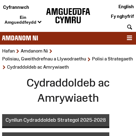
English
Cyfrannwch
Fy nghyfrif
Ein
Amgueddfeydd
C
AMDANOM NI
D
>
>
Hafan
Amdanom Ni
>
Polisiau, Gweithdrefnau a Llywodraethu
Polisi a Strategaeth
>
Cydraddoldeb ac Amrywiaeth
Cydraddoldeb ac
Amrywiaeth
Cynllun Cydraddoldeb Strategol 2025-2028