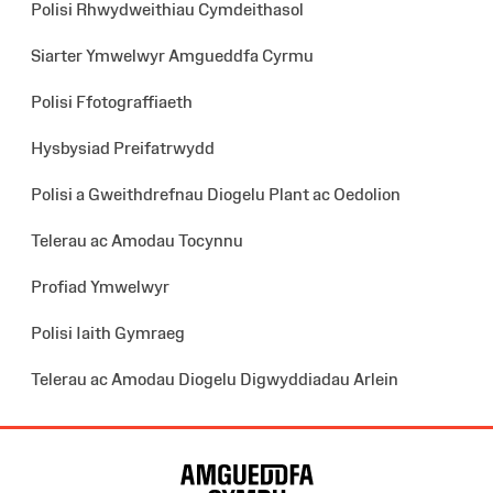
Polisi Rhwydweithiau Cymdeithasol
Siarter Ymwelwyr Amgueddfa Cyrmu
Polisi Ffotograffiaeth
Hysbysiad Preifatrwydd
Polisi a Gweithdrefnau Diogelu Plant ac Oedolion
Telerau ac Amodau Tocynnu
Profiad Ymwelwyr
Polisi Iaith Gymraeg
Telerau ac Amodau Diogelu Digwyddiadau Arlein
Map
o'r