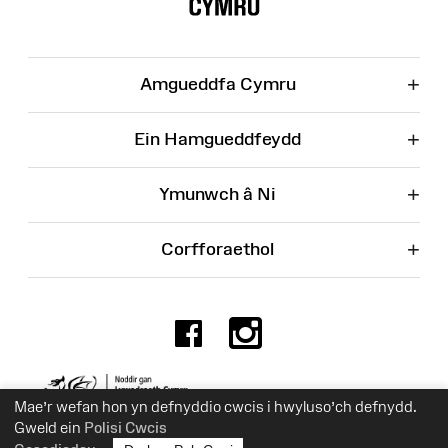
Wefan
+
Amgueddfa Cymru
+
Ein Hamgueddfeydd
+
Ymunwch â Ni
+
Corfforaethol
Facebook
Instagr
Rhif Elusen 525774
Mae’r wefan hon yn defnyddio cwcis i hwyluso’ch defnydd.
Gweld ein
Polisi Cwcis