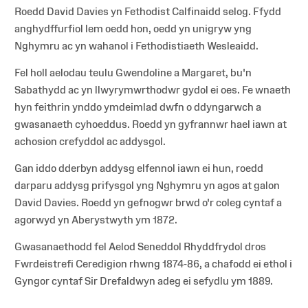
Roedd David Davies yn Fethodist Calfinaidd selog. Ffydd
anghydffurfiol lem oedd hon, oedd yn unigryw yng
Nghymru ac yn wahanol i Fethodistiaeth Wesleaidd.
Fel holl aelodau teulu Gwendoline a Margaret, bu'n
Sabathydd ac yn llwyrymwrthodwr gydol ei oes. Fe wnaeth
hyn feithrin ynddo ymdeimlad dwfn o ddyngarwch a
gwasanaeth cyhoeddus. Roedd yn gyfrannwr hael iawn at
achosion crefyddol ac addysgol.
Gan iddo dderbyn addysg elfennol iawn ei hun, roedd
darparu addysg prifysgol yng Nghymru yn agos at galon
David Davies. Roedd yn gefnogwr brwd o'r coleg cyntaf a
agorwyd yn Aberystwyth ym 1872.
Gwasanaethodd fel Aelod Seneddol Rhyddfrydol dros
Fwrdeistrefi Ceredigion rhwng 1874-86, a chafodd ei ethol i
Gyngor cyntaf Sir Drefaldwyn adeg ei sefydlu ym 1889.