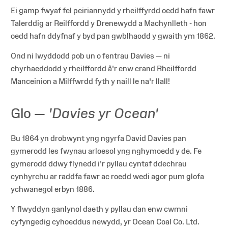
Ei gamp fwyaf fel peiriannydd y rheilffyrdd oedd hafn fawr
Talerddig ar Reilffordd y Drenewydd a Machynlleth - hon
oedd hafn ddyfnaf y byd pan gwblhaodd y gwaith ym 1862.
Ond ni lwyddodd pob un o fentrau Davies — ni
chyrhaeddodd y rheilffordd â'r enw crand Rheilffordd
Manceinion a Milffwrdd fyth y naill le na'r llall!
Glo —
'Davies yr Ocean'
Bu 1864 yn drobwynt yng ngyrfa David Davies pan
gymerodd les fwynau arloesol yng nghymoedd y de. Fe
gymerodd ddwy flynedd i'r pyllau cyntaf ddechrau
cynhyrchu ar raddfa fawr ac roedd wedi agor pum glofa
ychwanegol erbyn 1886.
Y flwyddyn ganlynol daeth y pyllau dan enw cwmni
cyfyngedig cyhoeddus newydd, yr Ocean Coal Co. Ltd.