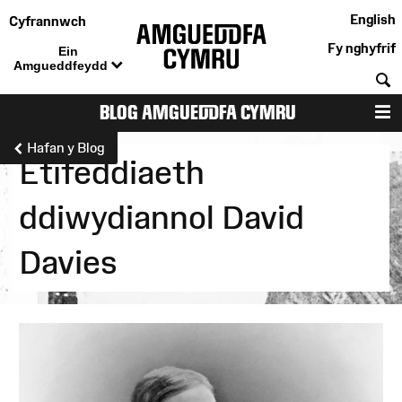
English
Cyfrannwch
Fy nghyfrif
Ein
Amgueddfeydd
C
BLOG AMGUEDDFA CYMRU
D
Hafan y Blog
Etifeddiaeth
ddiwydiannol David
Davies