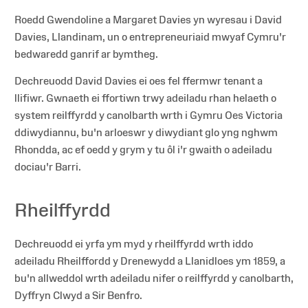
Roedd Gwendoline a Margaret Davies yn wyresau i David
Davies, Llandinam, un o entrepreneuriaid mwyaf Cymru'r
bedwaredd ganrif ar bymtheg.
Dechreuodd David Davies ei oes fel ffermwr tenant a
llifiwr. Gwnaeth ei ffortiwn trwy adeiladu rhan helaeth o
system reilffyrdd y canolbarth wrth i Gymru Oes Victoria
ddiwydiannu, bu'n arloeswr y diwydiant glo yng nghwm
Rhondda, ac ef oedd y grym y tu ôl i'r gwaith o adeiladu
dociau'r Barri.
Rheilffyrdd
Dechreuodd ei yrfa ym myd y rheilffyrdd wrth iddo
adeiladu Rheilffordd y Drenewydd a Llanidloes ym 1859, a
bu'n allweddol wrth adeiladu nifer o reilffyrdd y canolbarth,
Dyffryn Clwyd a Sir Benfro.