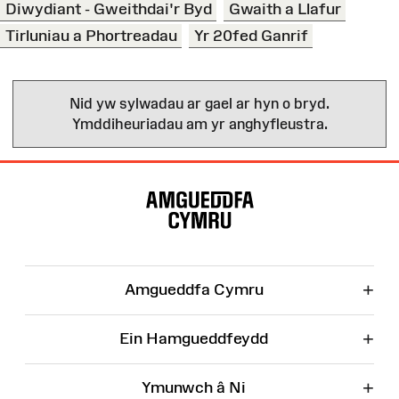
Diwydiant - Gweithdai'r Byd
Gwaith a Llafur
Tirluniau a Phortreadau
Yr 20fed Ganrif
Nid yw sylwadau ar gael ar hyn o bryd.
Ymddiheuriadau am yr anghyfleustra.
Map
o'r
Wefan
+
Amgueddfa Cymru
+
Ein Hamgueddfeydd
+
Ymunwch â Ni