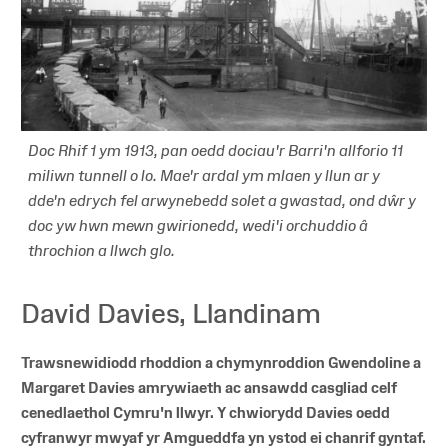
Doc Rhif 1 ym 1913, pan oedd dociau'r Barri'n allforio 11
miliwn tunnell o lo. Mae'r ardal ym mlaen y llun ar y
dde'n edrych fel arwynebedd solet a gwastad, ond dŵr y
doc yw hwn mewn gwirionedd, wedi'i orchuddio â
throchion a llwch glo.
David Davies, Llandinam
Trawsnewidiodd rhoddion a chymynroddion Gwendoline a
Margaret Davies amrywiaeth ac ansawdd casgliad celf
cenedlaethol Cymru'n llwyr. Y chwiorydd Davies oedd
cyfranwyr mwyaf yr Amgueddfa yn ystod ei chanrif gyntaf.