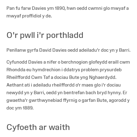
Pan fu farw Davies ym 1890, hwn oedd cwmni glo mwyaf a
mwyaf proffidiol y de.
O'r pwll i'r porthladd
Penllanw gyrfa David Davies oedd adeiladu'r doc yn y Barri.
Cyfunodd Davies a nifer o berchnogion glofeydd eraill cwm
Rhondda eu hymdrechion i ddatrys problem prysurdeb
Rheilffordd Cwm Taf a dociau Bute yng Nghaerdydd.
Aethant ati i adeiladu rheilffordd o'r maes glo i'r dociau
newydd yn y Barri, oedd yn bentrefan bach bryd hynny. Er
gwaetha'r gwrthwynebiad ffyrnig o garfan Bute, agorodd y
doc ym 1889.
Cyfoeth ar waith