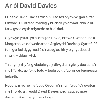
Ar ôl David Davies
Bu farw David Davies ym 1890 ac fe'i olynwyd gan ei fab
Edward. Bu straen rhedeg y busnes yn ormod iddo, a bu
farw gwta wyth mlynedd ar ôl ei dad.
Olynwyd yntau yn ei dro gan David, brawd Gwendoline a
Margaret, yn ddiweddarach Arglwydd Davies y Cyntaf. Ef
fu'n gorfod dygymod â dirwasgiad hir y blynyddoedd
rhwng y ddau ryfel.
Yn dilyn y rhyfel gwladolwyd y diwydiant glo, y dociau, a'r
rheilffyrdd, ac fe gollodd y teulu eu gafael ar eu busnesau
helaeth.
Heddiw mae holl lofeydd Ocean a'r rhan fwyaf o'r system
rheilffordd a greodd David Davies wedi cau, ac mae
dociau'r Barri'n gymharol segur.