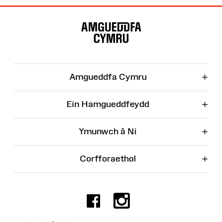
Map
o'r
Wefan
+
Amgueddfa Cymru
+
Ein Hamgueddfeydd
+
Ymunwch â Ni
+
Corfforaethol
Facebook
Instagr