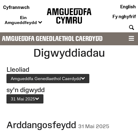
English
Cyfrannwch
Fy nghyfrif
Ein
Amgueddfeydd
C
AMGUEDDFA GENEDLAETHOL CAERDYDD
D
Digwyddiadau
Lleoliad
Amgueddfa Genedlaethol Caerdydd
sy'n digwydd
31 Mai 2025
Arddangosfeydd
31 Mai 2025