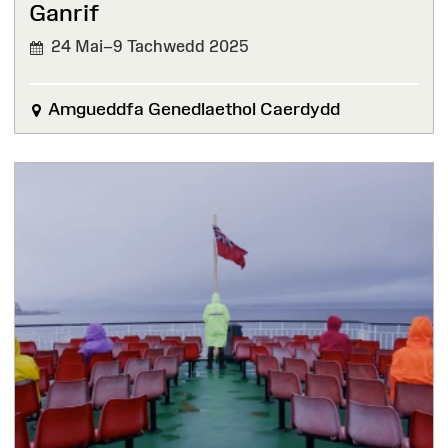
Ganrif
24 Mai–9 Tachwedd 2025
WEDI'I
ORFFEN
Amgueddfa Genedlaethol Caerdydd