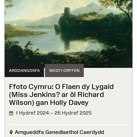
ARDDANGOSFA
WEDI'I ORFFEN
Ffoto Cymru: O Flaen dy Lygaid
(Miss Jenkins? ⁠ar ôl Richard
Wilson) gan Holly Davey
1 Hydref 2024 – 26 Hydref 2025
WEDI'I
ORFFEN
Amgueddfa Genedlaethol Caerdydd