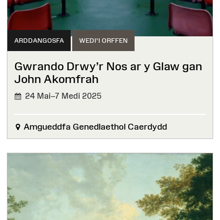
ARDDANGOSFA
WEDI'I ORFFEN
Gwrando Drwy’r Nos ar y Glaw gan
John Akomfrah
24 Mai–7 Medi 2025
WEDI'I
ORFFEN
Amgueddfa Genedlaethol Caerdydd