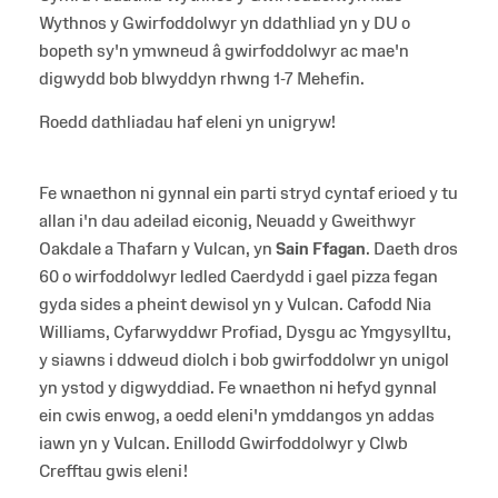
Wythnos y Gwirfoddolwyr yn ddathliad yn y DU o
bopeth sy'n ymwneud â gwirfoddolwyr ac mae'n
digwydd bob blwyddyn rhwng 1-7 Mehefin.
Roedd dathliadau haf eleni yn unigryw!
Fe wnaethon ni gynnal ein parti stryd cyntaf erioed y tu
allan i'n dau adeilad eiconig, Neuadd y Gweithwyr
Oakdale a Thafarn y Vulcan, yn
Sain Ffagan
. Daeth dros
60 o wirfoddolwyr ledled Caerdydd i gael pizza fegan
gyda sides a pheint dewisol yn y Vulcan. Cafodd Nia
Williams, Cyfarwyddwr Profiad, Dysgu ac Ymgysylltu,
y siawns i ddweud diolch i bob gwirfoddolwr yn unigol
yn ystod y digwyddiad. Fe wnaethon ni hefyd gynnal
ein cwis enwog, a oedd eleni'n ymddangos yn addas
iawn yn y Vulcan. Enillodd Gwirfoddolwyr y Clwb
Crefftau gwis eleni!