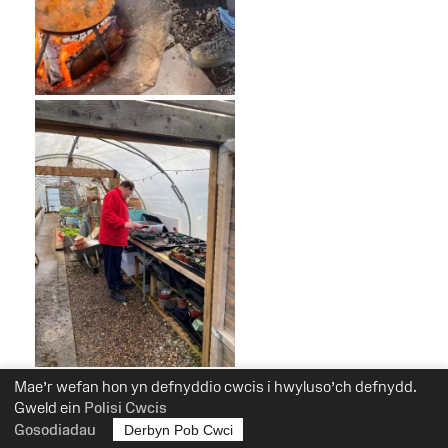
Mae’r wefan hon yn defnyddio cwcis i hwyluso’ch defnydd.
Gweld ein
Polisi Cwcis
Dyddiad y cyhoeddiad:
21 Mawrth 2024
Gosodiadau
Derbyn Pob Cwci