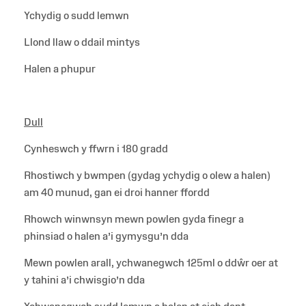
Ychydig o sudd lemwn
Llond llaw o ddail mintys
Halen a phupur
Dull
Cynheswch y ffwrn i 180 gradd
Rhostiwch y bwmpen (gydag ychydig o olew a halen)
am 40 munud, gan ei droi hanner ffordd
Rhowch winwnsyn mewn powlen gyda finegr a
phinsiad o halen a’i gymysgu’n dda
Mewn powlen arall, ychwanegwch 125ml o ddŵr oer at
y tahini a’i chwisgio’n dda