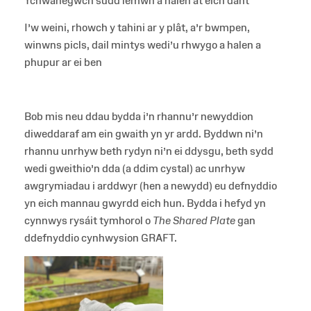
Ychwanegwch sudd lemwn a halen at eich dant
I’w weini, rhowch y tahini ar y plât, a’r bwmpen,
winwns picls, dail mintys wedi’u rhwygo a halen a
phupur ar ei ben
Bob mis neu ddau bydda i’n rhannu’r newyddion
diweddaraf am ein gwaith yn yr ardd. Byddwn ni’n
rhannu unrhyw beth rydyn ni’n ei ddysgu, beth sydd
wedi gweithio’n dda (a ddim cystal) ac unrhyw
awgrymiadau i arddwyr (hen a newydd) eu defnyddio
yn eich mannau gwyrdd eich hun. Bydda i hefyd yn
cynnwys rysáit tymhorol o
The Shared Plate
gan
ddefnyddio cynhwysion GRAFT.