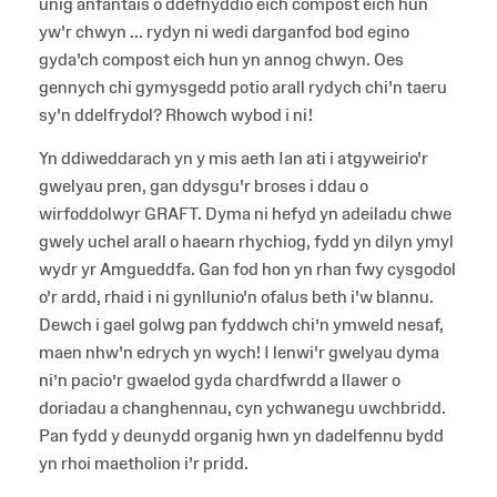
unig anfantais o ddefnyddio eich compost eich hun
yw'r chwyn ... rydyn ni wedi darganfod bod egino
gyda'ch compost eich hun yn annog chwyn. Oes
gennych chi gymysgedd potio arall rydych chi'n taeru
sy'n ddelfrydol? Rhowch wybod i ni!
Yn ddiweddarach yn y mis aeth Ian ati i atgyweirio'r
gwelyau pren, gan ddysgu'r broses i ddau o
wirfoddolwyr GRAFT. Dyma ni hefyd yn adeiladu chwe
gwely uchel arall o haearn rhychiog, fydd yn dilyn ymyl
wydr yr Amgueddfa. Gan fod hon yn rhan fwy cysgodol
o'r ardd, rhaid i ni gynllunio'n ofalus beth i'w blannu.
Dewch i gael golwg pan fyddwch chi’n ymweld nesaf,
maen nhw'n edrych yn wych! I lenwi'r gwelyau dyma
ni’n pacio’r gwaelod gyda chardfwrdd a llawer o
doriadau a changhennau, cyn ychwanegu uwchbridd.
Pan fydd y deunydd organig hwn yn dadelfennu bydd
yn rhoi maetholion i'r pridd.