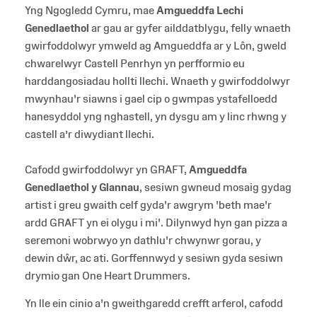
Yng Ngogledd Cymru, mae
Amgueddfa Lechi
Genedlaethol
ar gau ar gyfer ailddatblygu, felly wnaeth
gwirfoddolwyr ymweld ag Amgueddfa ar y Lôn, gweld
chwarelwyr Castell Penrhyn yn perfformio eu
harddangosiadau hollti llechi. Wnaeth y gwirfoddolwyr
mwynhau'r siawns i gael cip o gwmpas ystafelloedd
hanesyddol yng nghastell, yn dysgu am y linc rhwng y
castell a’r diwydiant llechi.
Cafodd gwirfoddolwyr yn GRAFT,
Amgueddfa
Genedlaethol y Glannau
, sesiwn gwneud mosaig gydag
artist i greu gwaith celf gyda'r awgrym 'beth mae'r
ardd GRAFT yn ei olygu i mi'. Dilynwyd hyn gan pizza a
seremoni wobrwyo yn dathlu'r chwynwr gorau, y
dewin dŵr, ac ati. Gorffennwyd y sesiwn gyda sesiwn
drymio gan One Heart Drummers.
Yn lle ein cinio a'n gweithgaredd crefft arferol, cafodd