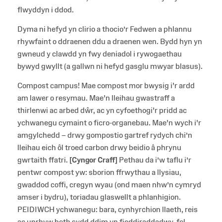
flwyddyn i ddod.
Dyma ni hefyd yn clirio a thocio’r Fedwen a phlannu
rhywfaint o ddraenen ddu a draenen wen. Bydd hyn yn
gwneud y clawdd yn fwy deniadol i rywogaethau
bywyd gwyllt (a gallwn ni hefyd gasglu mwyar blasus).
Compost campus! Mae compost mor bwysig i'r ardd
am lawer o resymau. Mae'n lleihau gwastraff a
thirlenwi ac arbed dŵr, ac yn cyfoethogi'r pridd ac
ychwanegu cymaint o ficro-organebau. Mae'n wych i'r
amgylchedd – drwy gompostio gartref rydych chi’n
lleihau eich ôl troed carbon drwy beidio â phrynu
gwrtaith ffatri.
[Cyngor Craff]
Pethau da i’w taflu i’r
pentwr compost yw: sborion ffrwythau a llysiau,
gwaddod coffi, cregyn wyau (ond maen nhw’n cymryd
amser i bydru), toriadau glaswellt a phlanhigion.
PEIDIWCH ychwanegu: bara, cynhyrchion llaeth, reis
ac unrhyw beth sydd ddim yn fioddiraddadwy, fel