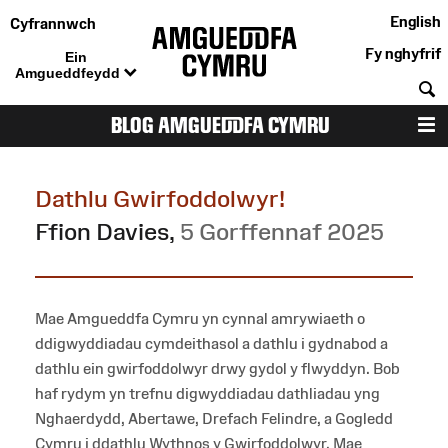
English
Cyfrannwch
Fy nghyfrif
Ein
Amgueddfeydd
C
BLOG AMGUEDDFA CYMRU
D
Dathlu Gwirfoddolwyr!
Ffion Davies
,
5 Gorffennaf 2025
Mae Amgueddfa Cymru yn cynnal amrywiaeth o
ddigwyddiadau cymdeithasol a dathlu i gydnabod a
dathlu ein gwirfoddolwyr drwy gydol y flwyddyn. Bob
haf rydym yn trefnu digwyddiadau dathliadau yng
Nghaerdydd, Abertawe, Drefach Felindre, a Gogledd
Cymru i ddathlu Wythnos y Gwirfoddolwyr. Mae