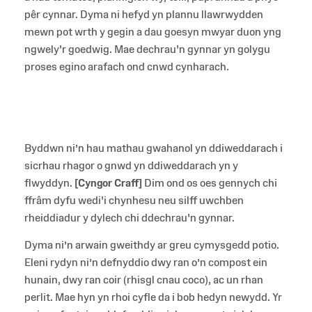
pêr cynnar. Dyma ni hefyd yn plannu llawrwydden
mewn pot wrth y gegin a dau goesyn mwyar duon yng
ngwely'r goedwig. Mae dechrau'n gynnar yn golygu
proses egino arafach ond cnwd cynharach.
Byddwn ni’n hau mathau gwahanol yn ddiweddarach i
sicrhau rhagor o gnwd yn ddiweddarach yn y
flwyddyn.
[Cyngor Craff]
Dim ond os oes gennych chi
ffrâm dyfu wedi'i chynhesu neu silff uwchben
rheiddiadur y dylech chi ddechrau'n gynnar.
Dyma ni’n arwain gweithdy ar greu cymysgedd potio.
Eleni rydyn ni’n defnyddio dwy ran o’n compost ein
hunain, dwy ran coir (rhisgl cnau coco), ac un rhan
perlit. Mae hyn yn rhoi cyfle da i bob hedyn newydd. Yr