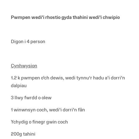
Pwmpen wedi'i rhostio gyda thahini wedi'i chwipio
Digon i 4 person
Cynhwysion
1.2 k pwmpen o'ch dewis, wedi tynnu’r hadu a'i dorri'n
dalpiau
3 llwy fwrdd o olew
1 winwnsyn coch, wedi'i dorri'n fân
Ychydig o finegr gwin coch
200g tahini