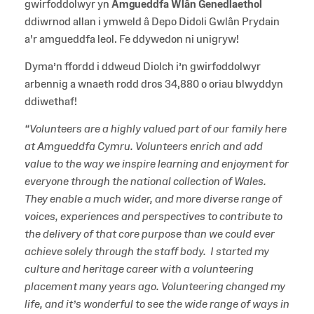
gwirfoddolwyr yn
Amgueddfa Wlân Genedlaethol
ddiwrnod allan i ymweld â Depo Didoli Gwlân Prydain
a'r amgueddfa leol. Fe ddywedon ni unigryw!
Dyma’n ffordd i ddweud Diolch i’n gwirfoddolwyr
arbennig a wnaeth rodd dros 34,880 o oriau blwyddyn
ddiwethaf!
“Volunteers are a highly valued part of our family here
at Amgueddfa Cymru. Volunteers enrich and add
value to the way we inspire learning and enjoyment for
everyone through the national collection of Wales.
They enable a much wider, and more diverse range of
voices, experiences and perspectives to contribute to
the delivery of that core purpose than we could ever
achieve solely through the staff body. I started my
culture and heritage career with a volunteering
placement many years ago. Volunteering changed my
life, and it’s wonderful to see the wide range of ways in