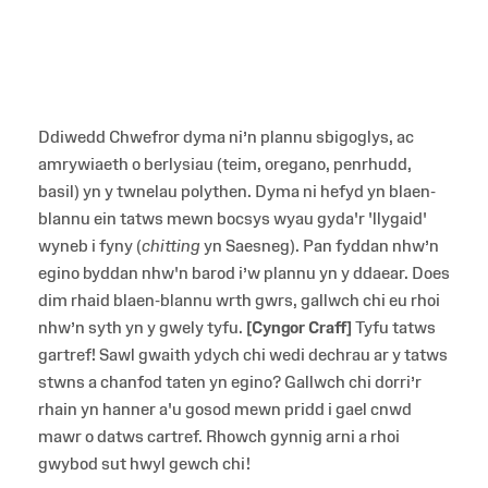
Ddiwedd Chwefror dyma ni’n plannu sbigoglys, ac
amrywiaeth o berlysiau (teim, oregano, penrhudd,
basil) yn y twnelau polythen. Dyma ni hefyd yn blaen-
blannu ein tatws mewn bocsys wyau gyda'r 'llygaid'
wyneb i fyny (
chitting
yn Saesneg). Pan fyddan nhw’n
egino byddan nhw'n barod i’w plannu yn y ddaear. Does
dim rhaid blaen-blannu wrth gwrs, gallwch chi eu rhoi
nhw’n syth yn y gwely tyfu.
[Cyngor Craff]
Tyfu tatws
gartref! Sawl gwaith ydych chi wedi dechrau ar y tatws
stwns a chanfod taten yn egino? Gallwch chi dorri’r
rhain yn hanner a'u gosod mewn pridd i gael cnwd
mawr o datws cartref. Rhowch gynnig arni a rhoi
gwybod sut hwyl gewch chi!