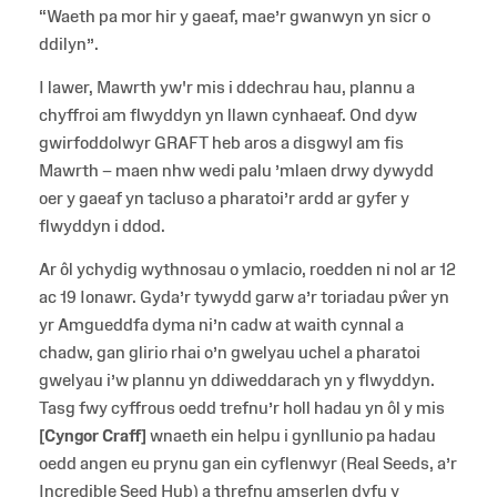
“Waeth pa mor hir y gaeaf, mae’r gwanwyn yn sicr o
ddilyn”.
I lawer, Mawrth yw'r mis i ddechrau hau, plannu a
chyffroi am flwyddyn yn llawn cynhaeaf. Ond dyw
gwirfoddolwyr GRAFT heb aros a disgwyl am fis
Mawrth – maen nhw wedi palu ’mlaen drwy dywydd
oer y gaeaf yn tacluso a pharatoi’r ardd ar gyfer y
flwyddyn i ddod.
Ar ôl ychydig wythnosau o ymlacio, roedden ni nol ar 12
ac 19 Ionawr. Gyda’r tywydd garw a’r toriadau pŵer yn
yr Amgueddfa dyma ni’n cadw at waith cynnal a
chadw, gan glirio rhai o’n gwelyau uchel a pharatoi
gwelyau i’w plannu yn ddiweddarach yn y flwyddyn.
Tasg fwy cyffrous oedd trefnu’r holl hadau yn ôl y mis
[Cyngor Craff]
wnaeth ein helpu i gynllunio pa hadau
oedd angen eu prynu gan ein cyflenwyr (Real Seeds, a’r
Incredible Seed Hub) a threfnu amserlen dyfu y