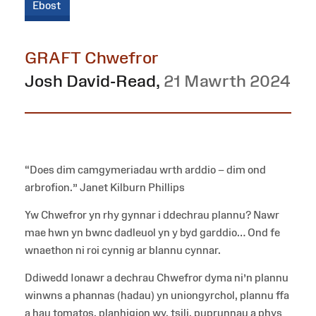
Ebost
GRAFT Chwefror
Josh David-Read
,
21 Mawrth 2024
“Does dim camgymeriadau wrth arddio – dim ond
arbrofion.” Janet Kilburn Phillips
Yw Chwefror yn rhy gynnar i ddechrau plannu? Nawr
mae hwn yn bwnc dadleuol yn y byd garddio… Ond fe
wnaethon ni roi cynnig ar blannu cynnar.
Ddiwedd Ionawr a dechrau Chwefror dyma ni’n plannu
winwns a phannas (hadau) yn uniongyrchol, plannu ffa
a hau tomatos, planhigion wy, tsili, puprunnau a phys