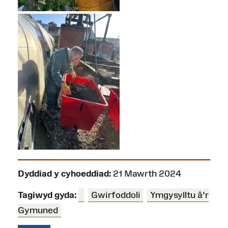
Dyddiad y cyhoeddiad:
21 Mawrth 2024
Tagiwyd gyda:
Gwirfoddoli
Ymgysylltu â'r
Gymuned