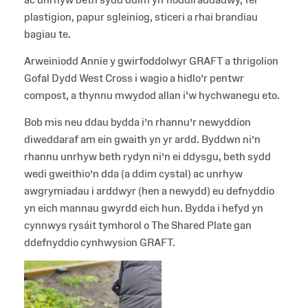
plastigion, papur sgleiniog, sticeri a rhai brandiau
bagiau te.
Arweiniodd Annie y gwirfoddolwyr GRAFT a thrigolion
Gofal Dydd West Cross i wagio a hidlo’r pentwr
compost, a thynnu mwydod allan i'w hychwanegu eto.
Bob mis neu ddau bydda i’n rhannu’r newyddion
diweddaraf am ein gwaith yn yr ardd. Byddwn ni’n
rhannu unrhyw beth rydyn ni’n ei ddysgu, beth sydd
wedi gweithio’n dda (a ddim cystal) ac unrhyw
awgrymiadau i arddwyr (hen a newydd) eu defnyddio
yn eich mannau gwyrdd eich hun. Bydda i hefyd yn
cynnwys rysáit tymhorol o The Shared Plate gan
ddefnyddio cynhwysion GRAFT.