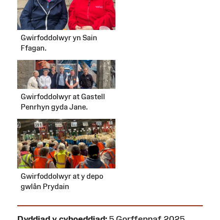
Gwirfoddolwyr yn Sain
Ffagan.
Gwirfoddolwyr at Gastell
Penrhyn gyda Jane.
Gwirfoddolwyr at y
depo
gwlân Prydain
Dyddiad y cyhoeddiad:
5 Gorffennaf 2025