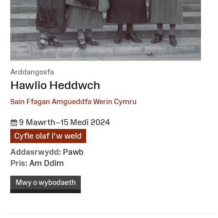
Arddangosfa
:
Hawlio Heddwch
Sain Ffagan Amgueddfa Werin Cymru
9 Mawrth–15 Medi 2024
Cyfle olaf i'w weld
Addasrwydd:
Pawb
Pris:
Am Ddim
Mwy o wybodaeth