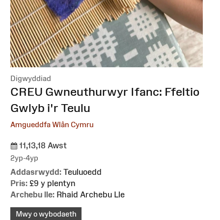
Digwyddiad
:
CREU Gwneuthurwyr Ifanc: Ffeltio
Gwlyb i'r Teulu
Amgueddfa Wlân Cymru
11,13,18 Awst
2yp-4yp
Addasrwydd:
Teuluoedd
Pris:
£9 y plentyn
Archebu lle:
Rhaid Archebu Lle
Mwy o wybodaeth