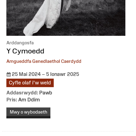
Arddangosfa
:
Y Cymoedd
Amgueddfa Genedlaethol Caerdydd
25 Mai 2024 – 5 Ionawr 2025
Cyfle olaf i'w weld
Addasrwydd:
Pawb
Pris:
Am Ddim
Mwy o wybodaeth