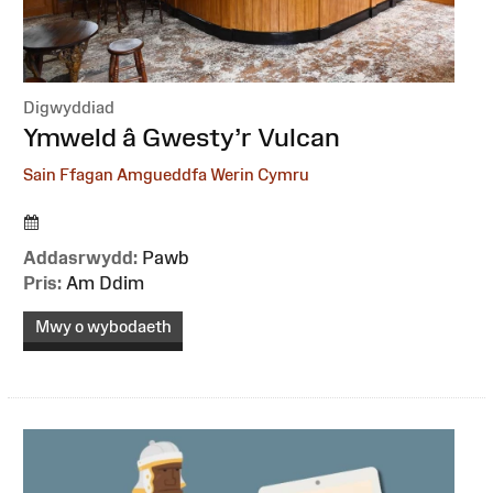
Digwyddiad
:
Ymweld â Gwesty’r Vulcan
Sain Ffagan Amgueddfa Werin Cymru
Addasrwydd:
Pawb
Pris:
Am Ddim
Mwy o wybodaeth