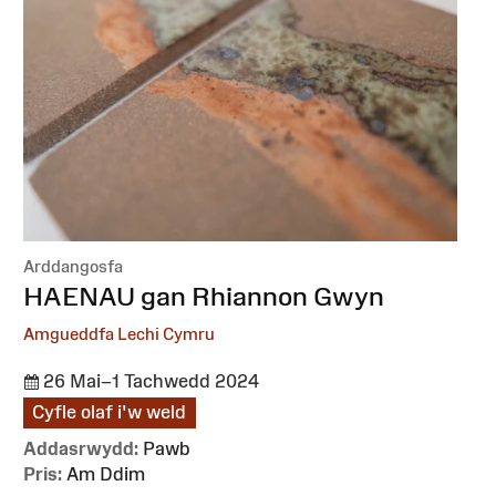
Arddangosfa
:
HAENAU gan Rhiannon Gwyn
Amgueddfa Lechi Cymru
26 Mai–1 Tachwedd 2024
Cyfle olaf i'w weld
Addasrwydd:
Pawb
Pris:
Am Ddim