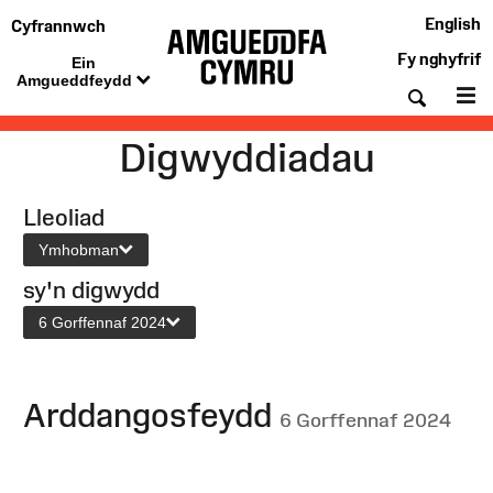
English
Cyfrannwch
Fy nghyfrif
Ein
Amgueddfeydd
Chwil
De
Digwyddiadau
Lleoliad
Ymhobman
sy'n digwydd
6 Gorffennaf 2024
Arddangosfeydd
6 Gorffennaf 2024