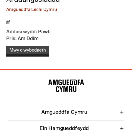
Amgueddfa Lechi Cymru
Addasrwydd:
Pawb
Pris:
Am Ddim
Mwy o wybodaeth
Map
o'r
Wefan
+
Amgueddfa Cymru
+
Ein Hamgueddfeydd