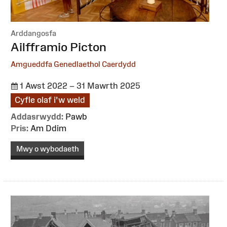
Arddangosfa
:
Ailfframio Picton
Amgueddfa Genedlaethol Caerdydd
1 Awst 2022 – 31 Mawrth 2025
Cyfle olaf i'w weld
Addasrwydd:
Pawb
Pris:
Am Ddim
Mwy o wybodaeth