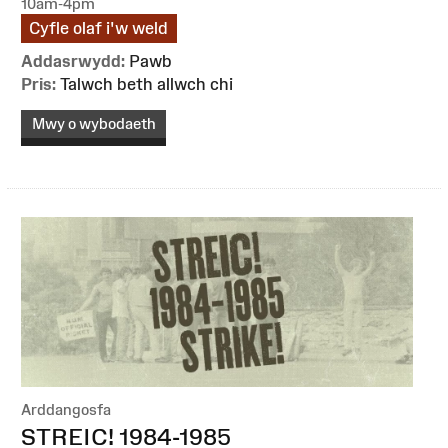
10am-4pm
Cyfle olaf i'w weld
Addasrwydd:
Pawb
Pris:
Talwch beth allwch chi
Mwy o wybodaeth
Arddangosfa
:
STREIC! 1984-1985