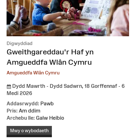
Digwyddiad
:
Gweithgareddau'r Haf yn
Amgueddfa Wlân Cymru
Amgueddfa Wlân Cymru
Dydd Mawrth - Dydd Sadwrn, 18 Gorffennaf - 6
Medi 2026
Addasrwydd:
Pawb
Pris:
Am ddim
Archebu lle:
Galw Heibio
Mwy o wybodaeth