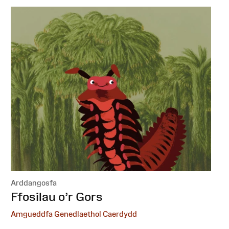
Arddangosfa
:
Ffosilau o’r Gors
Amgueddfa Genedlaethol Caerdydd