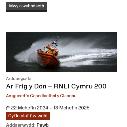
Mwy o wybodaeth
Arddangosfa
:
Ar Frig y Don – RNLI Cymru 200
Amgueddfa Genedlaethol y Glannau
22 Mehefin 2024 – 13 Mehefin 2025
Cyfle olaf i'w weld
Addasrwydd:
Pawb