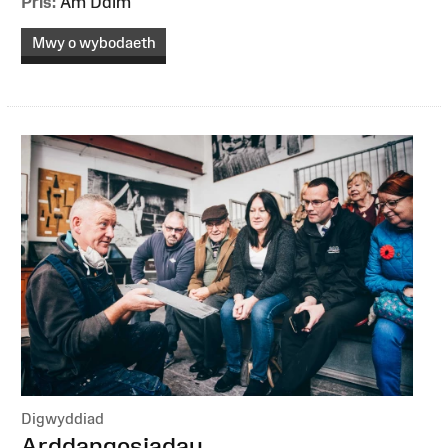
Pris:
Am Ddim
Mwy o wybodaeth
Digwyddiad
:
Arddangosiadau