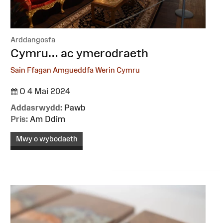
Arddangosfa
:
Cymru… ac ymerodraeth
Sain Ffagan Amgueddfa Werin Cymru
O 4 Mai 2024
Addasrwydd:
Pawb
Pris:
Am Ddim
Mwy o wybodaeth