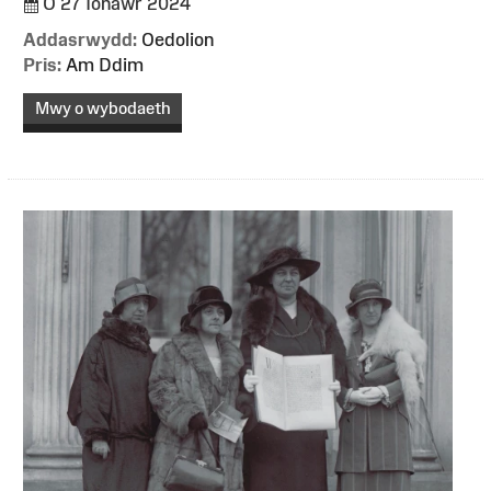
O 27 Ionawr 2024
Addasrwydd:
Oedolion
Pris:
Am Ddim
Mwy o wybodaeth