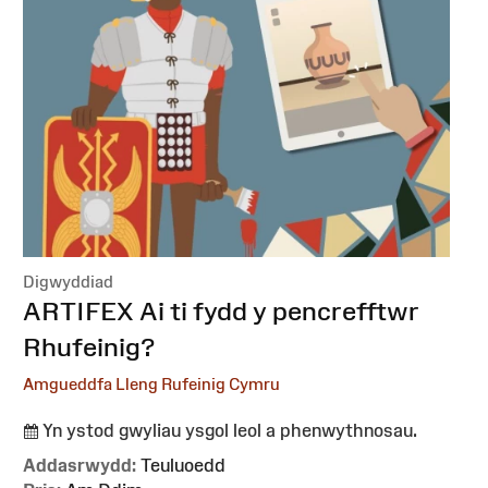
Digwyddiad
:
ARTIFEX Ai ti fydd y pencrefftwr
Rhufeinig?
Amgueddfa Lleng Rufeinig Cymru
Yn ystod gwyliau ysgol leol a phenwythnosau.
Addasrwydd:
Teuluoedd