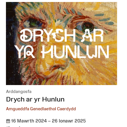
Arddangosfa
:
Drych ar yr Hunlun
Amgueddfa Genedlaethol Caerdydd
16 Mawrth 2024 – 26 Ionawr 2025