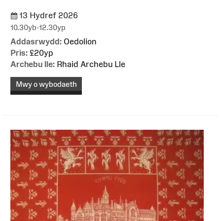
13 Hydref 2026
10.30yb-12.30yp
Addasrwydd:
Oedolion
Pris:
£20yp
Archebu lle:
Rhaid Archebu Lle
Mwy o wybodaeth