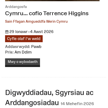
Arddangosfa
:
Cymru... cofio Terrence Higgins
Sain Ffagan Amgueddfa Werin Cymru
29 Ionawr–4 Awst 2026
Cyfle olaf i'w weld
Addasrwydd:
Pawb
Pris:
Am Ddim
Mwy o wybodaeth
Digwyddiadau, Sgyrsiau ac
Arddangosiadau
14 Mehefin 2026