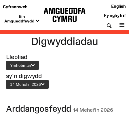
English
Cyfrannwch
Fy nghyfrif
Ein
Amgueddfeydd
Chwil
De
Digwyddiadau
Lleoliad
Ymhobman
sy'n digwydd
14 Mehefin 2026
Arddangosfeydd
14 Mehefin 2026