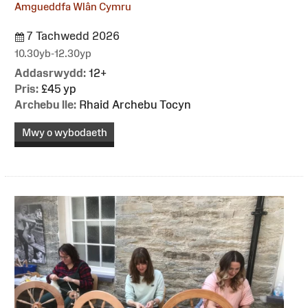
Amgueddfa Wlân Cymru
7 Tachwedd 2026
10.30yb-12.30yp
Addasrwydd:
12+
Pris:
£45 yp
Archebu lle:
Rhaid Archebu Tocyn
Mwy o wybodaeth