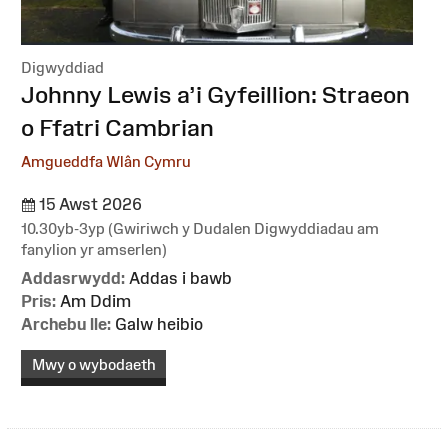
Digwyddiad
:
Johnny Lewis a’i Gyfeillion: Straeon
o Ffatri Cambrian
Amgueddfa Wlân Cymru
15 Awst 2026
10.30yb-3yp (Gwiriwch y Dudalen Digwyddiadau am
fanylion yr amserlen)
Addasrwydd:
Addas i bawb
Pris:
Am Ddim
Archebu lle:
Galw heibio
Mwy o wybodaeth