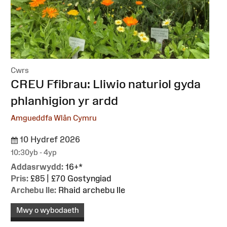
Cwrs
:
CREU Ffibrau: Lliwio naturiol gyda
phlanhigion yr ardd
Amgueddfa Wlân Cymru
10 Hydref 2026
10:30yb - 4yp
Addasrwydd:
16+*
Pris:
£85 | £70 Gostyngiad
Archebu lle:
Rhaid archebu lle
Mwy o wybodaeth