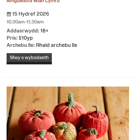
Amgueddfa Wlân Cymru
15 Hydref 2026
10.30am-11.30am
Addasrwydd:
18+
Pris:
£10yp
Archebu lle:
Rhaid archebu lle
Mwy o wybodaeth