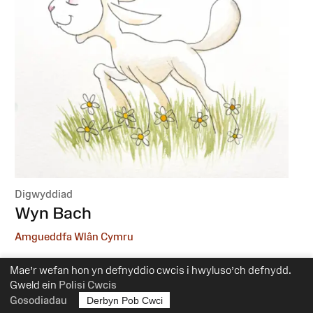
Digwyddiad
:
Wyn Bach
Amgueddfa Wlân Cymru
6 Hydref, 1 Rhagfyr
Mae’r wefan hon yn defnyddio cwcis i hwyluso’ch defnydd.
10.30yb-12yp
Gweld ein
Polisi Cwcis
Gosodiadau
Derbyn Pob Cwci
Addasrwydd:
0-5 mlwydd oed