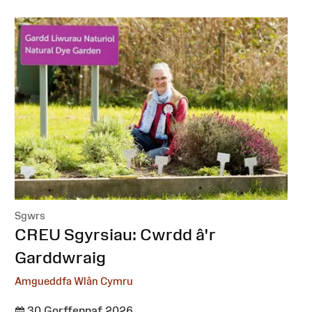
Sgwrs
:
CREU Sgyrsiau: Cwrdd â'r
Garddwraig
Amgueddfa Wlân Cymru
30 Gorffennaf 2026