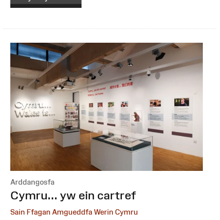
Arddangosfa
:
Cymru… yw ein cartref
Sain Ffagan Amgueddfa Werin Cymru