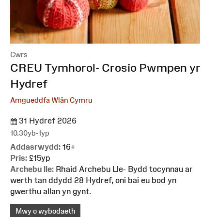
Cwrs
:
CREU Tymhorol- Crosio Pwmpen yr
Hydref
Amgueddfa Wlân Cymru
31 Hydref 2026
10.30yb-1yp
Addasrwydd:
16+
Pris:
£15yp
Archebu lle:
Rhaid Archebu Lle- Bydd tocynnau ar
werth tan ddydd 28 Hydref, oni bai eu bod yn
gwerthu allan yn gynt.
Mwy o wybodaeth