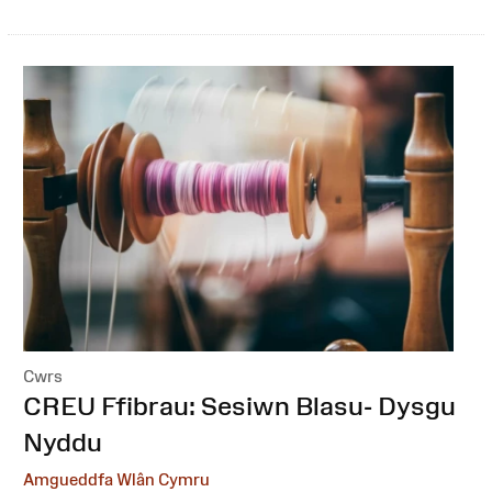
Cwrs
:
CREU Ffibrau: Sesiwn Blasu- Dysgu
Nyddu
Amgueddfa Wlân Cymru