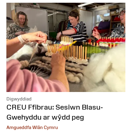
Digwyddiad
:
CREU Ffibrau: Sesiwn Blasu-
Gwehyddu ar wŷdd peg
Amgueddfa Wlân Cymru