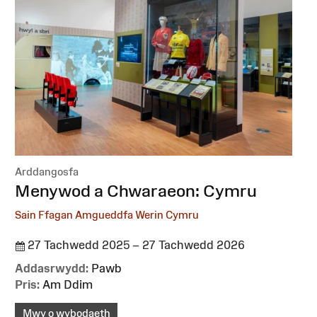
Arddangosfa
:
Menywod a Chwaraeon: Cymru
Sain Ffagan Amgueddfa Werin Cymru
27 Tachwedd 2025 – 27 Tachwedd 2026
Addasrwydd:
Pawb
Pris:
Am Ddim
Mwy o wybodaeth