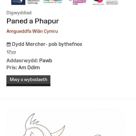
Digwyddiad
:
Paned a Phapur
Amgueddfa Wlân Cymru
Dydd Mercher- pob bythefnos
12yp
Addasrwydd:
Pawb
Pris:
Am Ddim
Mwy o wybodaeth