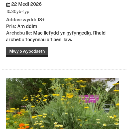
22 Medi 2026
10.30yb-1yp
Addasrwydd:
18+
Pris:
Am ddim
Archebu lle:
Mae llefydd yn gyfyngedig. Rhaid
archebu tocynnau o flaen llaw.
Mwy o wybodaeth