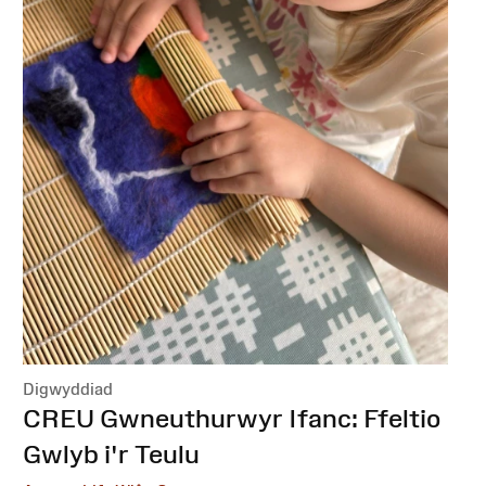
Digwyddiad
:
CREU Gwneuthurwyr Ifanc: Ffeltio
Gwlyb i'r Teulu