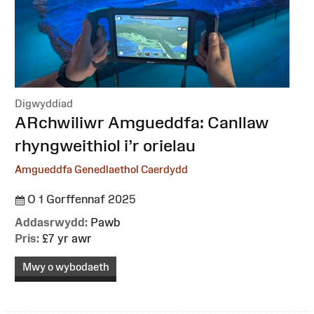
Digwyddiad
:
ARchwiliwr Amgueddfa: Canllaw
rhyngweithiol i’r orielau
Amgueddfa Genedlaethol Caerdydd
O 1 Gorffennaf 2025
Addasrwydd:
Pawb
Pris:
£7 yr awr
Mwy o wybodaeth