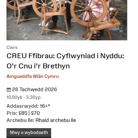
Cwrs
:
CREU Ffibrau: Cyflwyniad i Nyddu:
O'r Cnu i'r Brethyn
Amgueddfa Wlân Cymru
28 Tachwedd 2026
10.00yb - 3.30yp
Addasrwydd:
16+*
Pris:
£85 | £70
Archebu lle:
Rhaid archebu lle
Mwy o wybodaeth