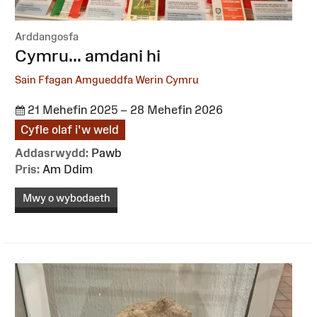
Arddangosfa
:
Cymru... amdani hi
Sain Ffagan Amgueddfa Werin Cymru
21 Mehefin 2025 – 28 Mehefin 2026
Cyfle olaf i'w weld
Addasrwydd:
Pawb
Pris:
Am Ddim
Mwy o wybodaeth