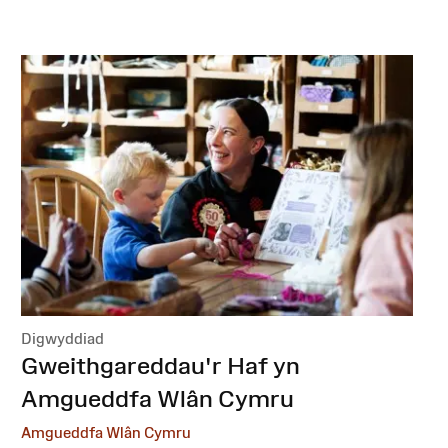
Digwyddiad
:
Gweithgareddau'r Haf yn
Amgueddfa Wlân Cymru
Amgueddfa Wlân Cymru