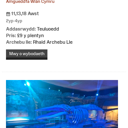
Amgueddfa Wlân Cymru
11,13,18 Awst
2yp-4yp
Addasrwydd:
Teuluoedd
Pris:
£9 y plentyn
Archebu lle:
Rhaid Archebu Lle
Mwy o wybodaeth