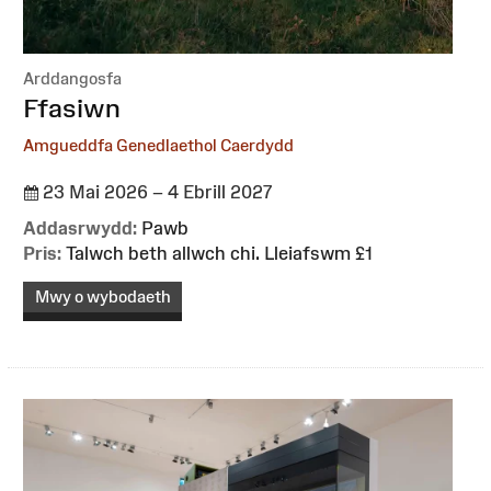
Arddangosfa
:
Ffasiwn
Amgueddfa Genedlaethol Caerdydd
23 Mai 2026 – 4 Ebrill 2027
Addasrwydd:
Pawb
Pris:
Talwch beth allwch chi. Lleiafswm £1
Mwy o wybodaeth