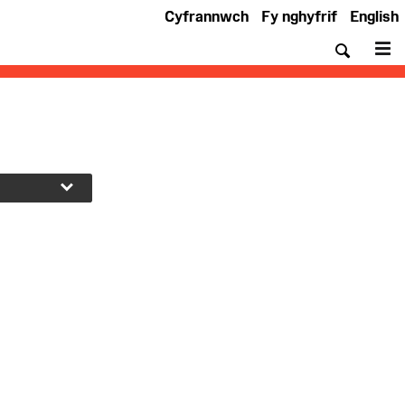
Cyfrannwch
Fy nghyfrif
English
Chwil
De