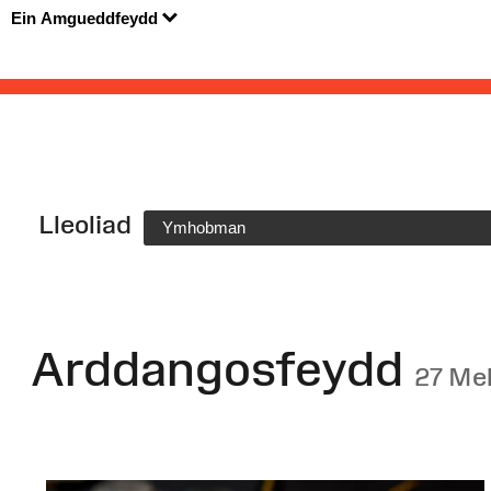
Ein Amgueddfeydd
Lleoliad
Ymhobman
Arddangosfeydd
27 Me