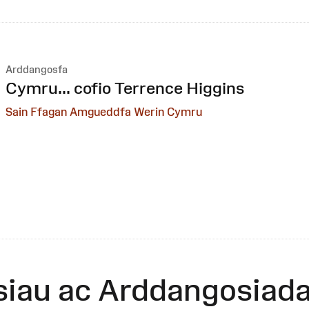
Arddangosfa
:
Cymru... cofio Terrence Higgins
Sain Ffagan Amgueddfa Werin Cymru
siau ac Arddangosiad