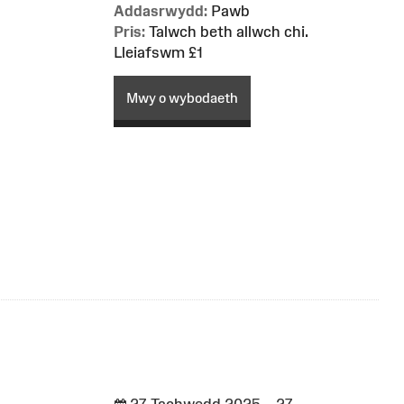
Addasrwydd:
Pawb
Pris:
Talwch beth allwch chi.
Lleiafswm £1
Mwy o wybodaeth
27 Tachwedd 2025 – 27