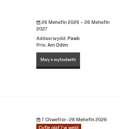
26 Mehefin 2026 – 26 Mehefin
2027
Addasrwydd:
Pawb
Pris:
Am Ddim
Mwy o wybodaeth
7 Chwefror–28 Mehefin 2026
Cyfle olaf i'w weld